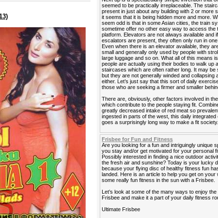
seemed to be practically irreplaceable. The stairca
present in just about any building with 2 or more s
13)
it seems that it is being hidden more and more. 
seem odd is that in some Asian cities, the train 
sometime offer no other easy way to access the t
platform. Elevators are not always available and i
escalators are present, they often only run in one 
Even when there is an elevator available, they ar
small and generally only used by people with strol
large luggage and so on. What all of this means is
people are actually using their bodies to walk up
staircases which are often rather long. It may be 
but they are not generally winded and collapsing a
either. Let’s just say that this sort of daily exercis
those who are seeking a firmer and smaller behin
There are, obviously, other factors involved in the
which contribute to the people staying fit. Combin
greatly decreased intake of red meat so prevalen
ingested in parts of the west, this daily integrated
goes a surprisingly long way to make a fit society
Frisbee for Fun and Fitness
Are you looking for a fun and intriguingly unique s
you stay and/or get motivated for your personal f
Possibly interested in finding a nice outdoor activi
the fresh air and sunshine? Today is your lucky 
because your flying disc of healthy fitness fun has
landed. Here is an article to help you get on your
some really fun fitness in the sun with a Frisbee.
Let’s look at some of the many ways to enjoy the
Frisbee and make it a part of your daily fitness ro
Ultimate Frisbee