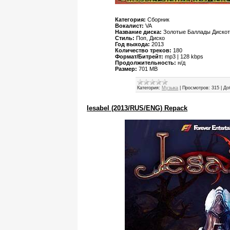
Категория:
Сборник
Вокалист:
VA
Название диска:
Золотые Баллады Дискоте
Стиль:
Поп, Диско
Год выхода:
2013
Количество треков:
180
Формат/Битрейт:
mp3 | 128 kbps
Продолжительность:
н/д
Размер:
701 MB
Категория:
Музыка
|
Просмотров:
315
|
До
Iesabel (2013/RUS/ENG) Repack