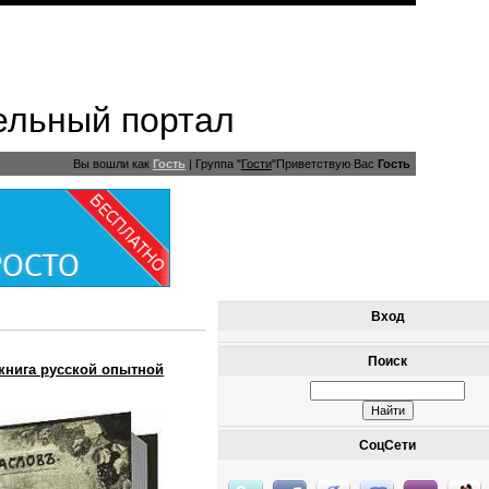
ельный портал
Вы вошли как
Гость
|
Группа
"
Гости
"
Приветствую Вас
Гость
Вход
Поиск
я книга русской опытной
СоцСети