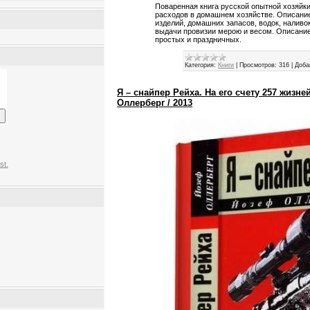
Поваренная книга русской опытной хозяйк
расходов в домашнем хозяйстве. Описание
изделий, домашних запасов, водок, наливок
выдачи провизии мерою и весом. Описание
простых и праздничных.
Категория:
Книги
|
Просмотров:
316
|
Доба
Я – снайпер Рейха. На его счету 257 жизне
Оллерберг / 2013
st.