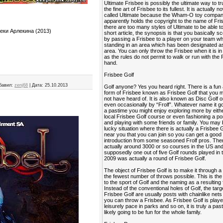
Ultimate Frisbee is possibly the ultimate way to tr
the fine art of Frisbee to its fullest. It is actually 
called Ultimate because the Wham-O toy compa
apparently holds the copyright to the name of Fri
there are too many styles of Ultimate to be able to 
ки Арлекина (2013)
short article, the synopsis is that you basically sc
by passing a Frisbee to a player on your team wh
standing in an area which has been designated as
area. You can only throw the Frisbee when it is i
as the rules do not permit to walk or run with the 
hand.
Frisbee Golf
бавил:
zenj68
|
Дата:
25.10.2013
Golf anyone? Yes you heard right. There is a fun
form of Frisbee known as Frisbee Golf that you
not have heard of. It is also known as Disc Golf o
even occasionally by “Frolf”. Whatever name it go
a pastime you might enjoy exploring more by eithe
local Frisbee Golf course or even fashioning a po
and playing with some friends or family. You may 
lucky situation where there is actually a Frisbee 
near you that you can join so you can get a good
introduction from some seasoned Frolf pros. The
actually around 3000 or so courses in the US an
supposedly one out of five Golf rounds played in 
2009 was actually a round of Frisbee Golf.
The object of Frisbee Golf is to make it through a
the fewest number of throws possible. This is the 
to the sport of Golf and the naming as a resulting 
Instead of the conventional holes of Golf, the targ
Frisbee Golf are usually posts with chainlike nets
you can throw a Frisbee. As Frisbee Golf is playe
leisurely pace in parks and so on, it is truly a past
likely going to be fun for the whole family.