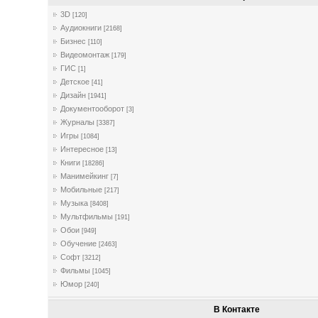
3D
[120]
Аудиокниги
[2168]
Бизнес
[110]
Видеомонтаж
[179]
ГИС
[1]
Детское
[41]
Дизайн
[1941]
Документооборот
[3]
Журналы
[3387]
Игры
[1084]
Интересное
[13]
Книги
[18286]
Манимейкинг
[7]
Мобильные
[217]
Музыка
[8408]
Мультфильмы
[191]
Обои
[949]
Обучение
[2463]
Софт
[3212]
Фильмы
[1045]
Юмор
[240]
В Контакте