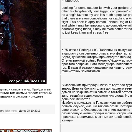
Frisbee Dog
Looking for some outdoor fun with your golden ret
other fetching-friendly four legged companion? F
be a dog’s favorite toy and it is such a popular
that there are even competitions for catching a Fr
flight. This sport is aptly named Frisbee Dog or 
and while it may be tempting to go competitive wi
adorable flying friend, it may be even better for b
to just keep it fun and stress free!
К 75-летию Победы «1С-Паблишинг» выпуска
аудиокнигу современного писателя фантаста
Берга, действие которой происходит в период
Отечественной войны. Роман «Лёха» – истор
простого современного менеджера, попавшего
год. В самый разгар нападения на нашу стран
фашистских захватчиков.
В маленьком пригороде Плезант-Корт все друг
знают. Дети не боятся гулять до позднего вече
одиться спасать мир. Пройди и вы
домов не закрывают на замок, а гостей встре
таньте тем самым героем который
запотевший кувшин холодного лимонада. Но в
ощадных монстров и злодеев
день все меняется.
Изабелль приезжает в Плезант-Корт по работе
всяком случае, именно так она объясняет пр
своего визита. Она совсем не вписывается в
ил:
john_foxs
|
Дата:
25.10.2013
размеренную жизнь городка и очень скоро на
привлекать внимание местных жителей, особ
женщин.