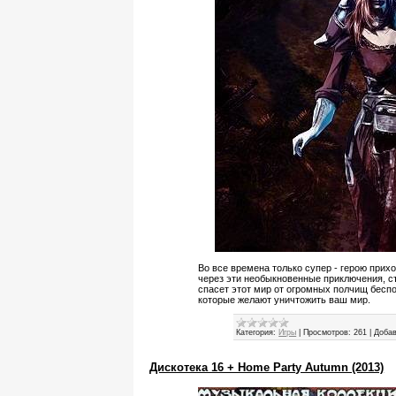
Во все времена только супер - герою прих
через эти необыкновенные приключения, с
спасет этот мир от огромных полчищ бесп
которые желают уничтожить ваш мир.
Категория:
Игры
|
Просмотров:
261
|
Добав
Дискотека 16 + Home Party Autumn (2013)