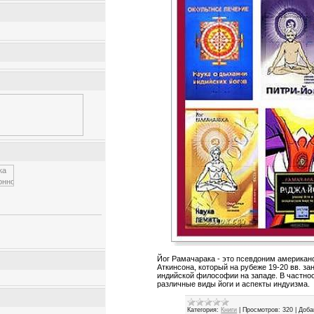
Йог Рамачарака - это псевдоним американ
Аткинсона, который на рубеже 19-20 вв. з
индийской философии на западе. В частно
различные виды йоги и аспекты индуизма.
Категория:
Книги
|
Просмотров:
320
|
Доба