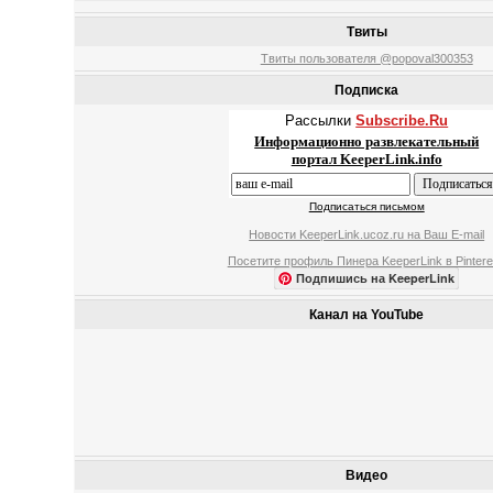
Твиты
Твиты пользователя @popoval300353
Подписка
Рассылки
Subscribe.Ru
Информационно развлекательный
портал KeeperLink.info
Подписаться письмом
Новости KeeperLink.ucoz.ru на Ваш E-mail
Посетите профиль Пинера KeeperLink в Pintere
Подпишись на KeeperLink
Канал на YouTube
Видео