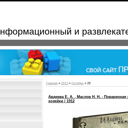
 Информационный и развлекат
Главная
»
2013
»
Октябрь
»
25
Авдеева Е. А. , Маслов Н. Н. - Поваренна
хозяйки / 1912