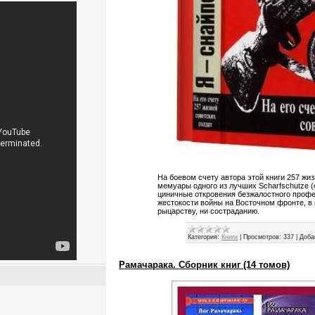
На боевом счету автора этой книги 257 жиз
мемуары одного из лучших Scharfschutze (
циничные откровения безжалостного проф
жестокости войны на Восточном фронте, в 
рыцарству, ни состраданию.
Категория:
Книги
|
Просмотров:
337
|
Доба
Рамачарака. Сборник книг (14 томов)