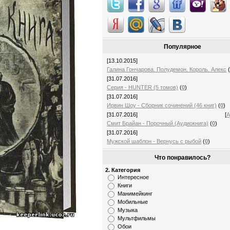
Популярное
[13.10.2015]
Галина Гончарова. Полудемон. Король. Алекс
[31.07.2016]
Серия - HUNTER (5 томов)
(
0
)
[31.07.2016]
Ирвин Шоу - Сборник сочинений (46 книг)
(
0
)
[31.07.2016]
[
А
Смит Брайан - Порочный (Аудиокнига)
(
0
)
[31.07.2016]
Мужской шаблон - Вернусь с рыбой
(
0
)
Что понравилось?
2. Категория
Интересное
Книги
Манимейкинг
Мобильные
Музыка
Мультфильмы
Обои