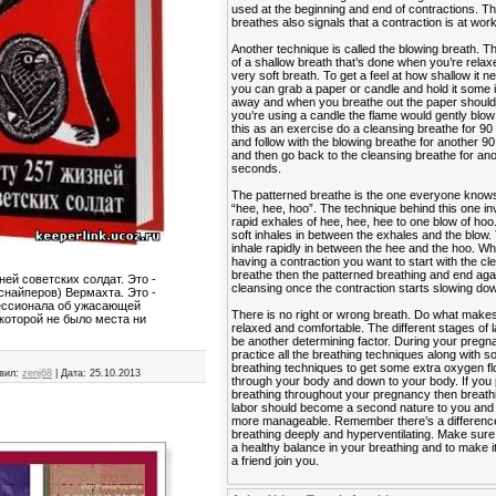
used at the beginning and end of contractions. Th
breathes also signals that a contraction is at work
Another technique is called the blowing breath. T
of a shallow breath that’s done when you’re relaxe
very soft breath. To get a feel at how shallow it n
you can grab a paper or candle and hold it some
away and when you breathe out the paper should fl
you’re using a candle the flame would gently blow 
this as an exercise do a cleansing breathe for 9
and follow with the blowing breathe for another 
and then go back to the cleansing breathe for an
seconds.
The patterned breathe is the one everyone know
“hee, hee, hoo”. The technique behind this one in
rapid exhales of hee, hee, hee to one blow of hoo
soft inhales in between the exhales and the blow. 
inhale rapidly in between the hee and the hoo. W
having a contraction you want to start with the cl
breathe then the patterned breathing and end agai
ней советских солдат. Это -
cleansing once the contraction starts slowing do
снайперов) Вермахта. Это -
ессионала об ужасающей
There is no right or wrong breath. Do what makes
которой не было места ни
relaxed and comfortable. The different stages of 
be another determining factor. During your preg
practice all the breathing techniques along with 
breathing techniques to get some extra oxygen f
вил:
zenj68
|
Дата:
25.10.2013
through your body and down to your body. If you 
breathing throughout your pregnancy then breath
labor should become a second nature to you and it
more manageable. Remember there’s a differen
breathing deeply and hyperventilating. Make sur
a healthy balance in your breathing and to make i
a friend join you.