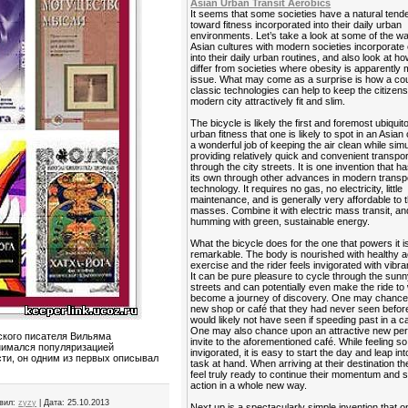
Asian Urban Transit Aerobics
It seems that some societies have a natural ten
toward fitness incorporated into their daily urban
environments. Let’s take a look at some of the 
Asian cultures with modern societies incorporate
into their daily urban routines, and also look at h
differ from societies where obesity is apparently 
issue. What may come as a surprise is how a cou
classic technologies can help to keep the citizens
modern city attractively fit and slim.
The bicycle is likely the first and foremost ubiquit
urban fitness that one is likely to spot in an Asian 
a wonderful job of keeping the air clean while sim
providing relatively quick and convenient transpor
through the city streets. It is one invention that ha
its own through other advances in modern transp
technology. It requires no gas, no electricity, little
maintenance, and is generally very affordable to 
masses. Combine it with electric mass transit, and
humming with green, sustainable energy.
What the bicycle does for the one that powers it is
remarkable. The body is nourished with healthy a
exercise and the rider feels invigorated with vibra
It can be pure pleasure to cycle through the sunn
streets and can potentially even make the ride to
become a journey of discovery. One may chance
new shop or café that they had never seen befor
would likely not have seen if speeding past in a ca
One may also chance upon an attractive new per
ского писателя Вильяма
invite to the aforementioned café. While feeling so
анимался популяризацией
invigorated, it is easy to start the day and leap in
сти, он одним из первых описывал
task at hand. When arriving at their destination t
feel truly ready to continue their momentum and s
action in a whole new way.
вил:
zyzy
|
Дата:
25.10.2013
Next up is a spectacularly simple invention that 