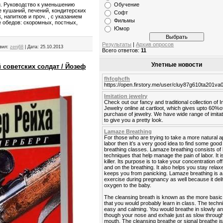
Обучение
и. Руководство к уменьшению
 кушаний, печений, кондитерских
Софт
, напитков и проч. , с указанием
Фильмы
 обедов: скоромных, постных,
Юмор
Результаты
|
Архив опросов
вил:
zenj68
|
Дата:
25.10.2013
Всего ответов:
11
Улетные новости
й советских солдат / Йозеф
fhfcghcfh
https://open.firstory.me/user/cluy87g610ta201v
Imitation jewelry
Check out our fancy and traditional collection of I
Jewelry online at cartloot, which gives upto 60%o
purchase of jewelry. We have wide range of imitat
to give you a pretty look.
Lamaze Breathing
For those who are trying to take a more natural 
labor then it’s a very good idea to find some go
breathing classes. Lamaze breathing consists of 
techniques that help manage the pain of labor. It is
killer. Its purpose is to take your concentration off
and on the breathing. It also helps you stay rela
keeps you from panicking. Lamaze breathing is a
exercise during pregnancy as well because it del
oxygen to the baby.
The cleansing breath is known as the more basic
that you would probably learn in class. The techn
easy and calming. You would breathe in slowly a
though your nose and exhale just as slow throug
mouth. The cleansing breathe or signal breathe is