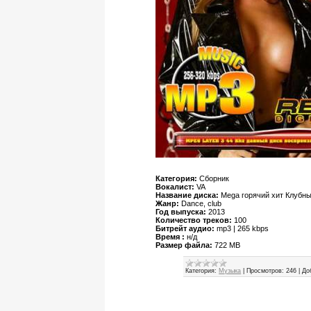
Категория:
Сборник
Вокалист:
VA
Название диска:
Mega горячий хит Клубны
Жанр:
Dance, club
Год выпуска:
2013
Количество треков:
100
Битрейт аудио:
mp3 | 265 kbps
Время :
н/д
Размер файла:
722 MB
Категория:
Музыка
|
Просмотров:
246
|
До