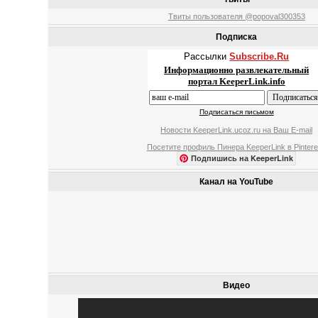
Твиты пользователя @popoval300353
Подписка
Рассылки
Subscribe.Ru
Информационно развлекательный
портал KeeperLink.info
Подписаться письмом
Новости KeeperLink.ucoz.ru на Ваш E-mail
Посетите профиль Пинера KeeperLink в Pintere
Подпишись на KeeperLink
Канал на YouTube
Видео