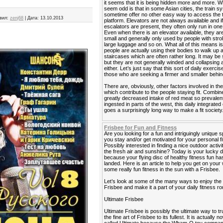
it seems that it is being hidden more and more. 
seem odd is that in some Asian cities, the train 
sometime offer no other easy way to access the t
вил:
zenj68
|
Дата:
13.10.2013
platform. Elevators are not always available and i
escalators are present, they often only run in one 
Even when there is an elevator available, they ar
small and generally only used by people with strol
large luggage and so on. What all of this means is
people are actually using their bodies to walk up
staircases which are often rather long. It may be 
but they are not generally winded and collapsing a
either. Let’s just say that this sort of daily exercis
those who are seeking a firmer and smaller behin
There are, obviously, other factors involved in the
which contribute to the people staying fit. Combin
greatly decreased intake of red meat so prevalen
ingested in parts of the west, this daily integrated
goes a surprisingly long way to make a fit society
Frisbee for Fun and Fitness
Are you looking for a fun and intriguingly unique s
you stay and/or get motivated for your personal f
Possibly interested in finding a nice outdoor activi
the fresh air and sunshine? Today is your lucky 
because your flying disc of healthy fitness fun has
landed. Here is an article to help you get on your
some really fun fitness in the sun with a Frisbee.
Let’s look at some of the many ways to enjoy the
Frisbee and make it a part of your daily fitness ro
Ultimate Frisbee
Ultimate Frisbee is possibly the ultimate way to tr
the fine art of Frisbee to its fullest. It is actually 