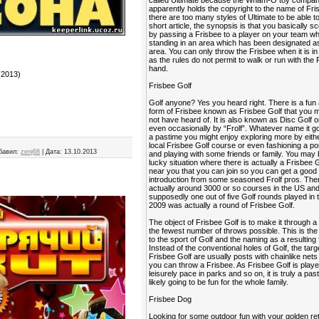
called Ultimate because the Wham-O toy compa
apparently holds the copyright to the name of Fri
there are too many styles of Ultimate to be able to 
short article, the synopsis is that you basically sc
by passing a Frisbee to a player on your team wh
standing in an area which has been designated as
area. You can only throw the Frisbee when it is i
as the rules do not permit to walk or run with the 
hand.
(2013)
Frisbee Golf
Golf anyone? Yes you heard right. There is a fun
form of Frisbee known as Frisbee Golf that you
not have heard of. It is also known as Disc Golf o
even occasionally by “Frolf”. Whatever name it go
a pastime you might enjoy exploring more by eithe
local Frisbee Golf course or even fashioning a po
бавил:
zenj68
|
Дата:
13.10.2013
and playing with some friends or family. You may 
lucky situation where there is actually a Frisbee 
near you that you can join so you can get a good
introduction from some seasoned Frolf pros. The
actually around 3000 or so courses in the US an
supposedly one out of five Golf rounds played in 
2009 was actually a round of Frisbee Golf.
The object of Frisbee Golf is to make it through a
the fewest number of throws possible. This is the 
to the sport of Golf and the naming as a resulting 
Instead of the conventional holes of Golf, the targ
Frisbee Golf are usually posts with chainlike nets
you can throw a Frisbee. As Frisbee Golf is playe
leisurely pace in parks and so on, it is truly a past
likely going to be fun for the whole family.
Frisbee Dog
Looking for some outdoor fun with your golden ret