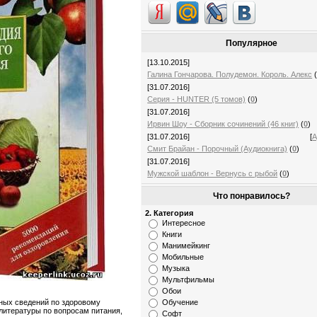
Популярное
[13.10.2015]
Галина Гончарова. Полудемон. Король. Алекс
[31.07.2016]
Серия - HUNTER (5 томов)
(
0
)
[31.07.2016]
Ирвин Шоу - Сборник сочинений (46 книг)
(
0
)
[31.07.2016]
[
А
Смит Брайан - Порочный (Аудиокнига)
(
0
)
[31.07.2016]
Мужской шаблон - Вернусь с рыбой
(
0
)
Что понравилось?
2. Категория
Интересное
Книги
Манимейкинг
Мобильные
Музыка
Мультфильмы
Обои
Обучение
вных сведений по здоровому
литературы по вопросам питания,
Софт