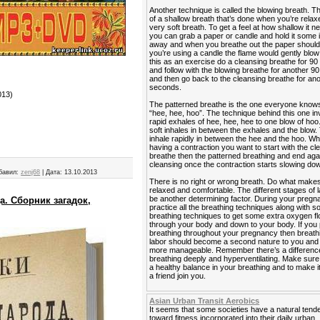
Another technique is called the blowing breath. T
of a shallow breath that’s done when you’re relaxe
very soft breath. To get a feel at how shallow it n
you can grab a paper or candle and hold it some
away and when you breathe out the paper should fl
you’re using a candle the flame would gently blow 
this as an exercise do a cleansing breathe for 9
and follow with the blowing breathe for another 
and then go back to the cleansing breathe for an
seconds.
013)
The patterned breathe is the one everyone know
“hee, hee, hoo”. The technique behind this one in
rapid exhales of hee, hee, hee to one blow of hoo
soft inhales in between the exhales and the blow. 
inhale rapidly in between the hee and the hoo. W
having a contraction you want to start with the cl
breathe then the patterned breathing and end agai
cleansing once the contraction starts slowing do
бавил:
zenj68
|
Дата:
13.10.2013
There is no right or wrong breath. Do what makes
relaxed and comfortable. The different stages of 
be another determining factor. During your preg
а. Сборник загадок,
practice all the breathing techniques along with 
breathing techniques to get some extra oxygen f
through your body and down to your body. If you 
breathing throughout your pregnancy then breath
labor should become a second nature to you and it
more manageable. Remember there’s a differen
breathing deeply and hyperventilating. Make sur
a healthy balance in your breathing and to make i
a friend join you.
Asian Urban Transit Aerobics
It seems that some societies have a natural ten
toward fitness incorporated into their daily urban