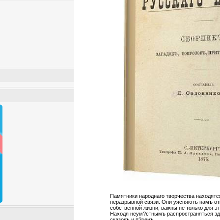
Памятники народнаго творчества находятс
неразрывной связи. Они уясняютъ намъ от
собственной жизни, важны не только для эт
Находя неум?стнымъ распространяться зд?
сказокъ и п?сенъ.