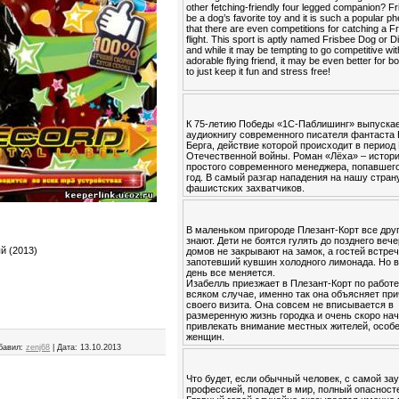
other fetching-friendly four legged companion? F
be a dog’s favorite toy and it is such a popular
that there are even competitions for catching a Fr
flight. This sport is aptly named Frisbee Dog or 
and while it may be tempting to go competitive wi
adorable flying friend, it may be even better for b
to just keep it fun and stress free!
К 75-летию Победы «1С-Паблишинг» выпуска
аудиокнигу современного писателя фантаста
Берга, действие которой происходит в период
Отечественной войны. Роман «Лёха» – истор
простого современного менеджера, попавшего
год. В самый разгар нападения на нашу стран
фашистских захватчиков.
В маленьком пригороде Плезант-Корт все друг
знают. Дети не боятся гулять до позднего вече
й (2013)
домов не закрывают на замок, а гостей встре
запотевший кувшин холодного лимонада. Но в
день все меняется.
Изабелль приезжает в Плезант-Корт по работе
всяком случае, именно так она объясняет пр
своего визита. Она совсем не вписывается в
размеренную жизнь городка и очень скоро на
привлекать внимание местных жителей, особ
женщин.
бавил:
zenj68
|
Дата:
13.10.2013
Что будет, если обычный человек, с самой за
профессией, попадет в мир, полный опасност