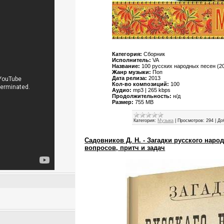
Категория:
Сборник
Исполнитель:
VA
Название:
100 русских народных песен (2
Жанр музыки:
Поп
Дата релиза:
2013
Кол-во композиций:
100
Аудио:
mp3 | 265 kbps
Продолжительность:
н/д
Размер:
755 MB
Категория:
Музыка
|
Просмотров:
294
|
До
Садовников Д. Н. - Загадки русского народ
вопросов, притч и задач