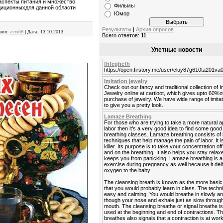
 аспекты питания и множество
Фильмы
адиционныхдля данной области
Юмор
Результаты
|
Архив опросов
вил:
zenj68
|
Дата:
13.10.2013
Всего ответов:
11
Улетные новости
fhfcghcfh
https://open.firstory.me/user/cluy87g610ta201v
Imitation jewelry
Check out our fancy and traditional collection of I
Jewelry online at cartloot, which gives upto 60%o
purchase of jewelry. We have wide range of imitat
to give you a pretty look.
Lamaze Breathing
For those who are trying to take a more natural 
labor then it’s a very good idea to find some go
breathing classes. Lamaze breathing consists of 
techniques that help manage the pain of labor. It is
killer. Its purpose is to take your concentration off
and on the breathing. It also helps you stay rela
keeps you from panicking. Lamaze breathing is a
exercise during pregnancy as well because it del
oxygen to the baby.
The cleansing breath is known as the more basic
that you would probably learn in class. The techn
easy and calming. You would breathe in slowly a
though your nose and exhale just as slow throug
mouth. The cleansing breathe or signal breathe is
used at the beginning and end of contractions. Th
breathes also signals that a contraction is at work