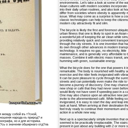
environments. Let’s take a look at some of the 
Asian cultures with modern societies incorporate
into their daily urban routines, and also look at h
differ from societies where obesity is apparently 
issue. What may come as a surprise is how a cou
classic technologies can help to keep the citizens
modern city attractively fit and slim.
The bicycle is likely the first and foremost ubiquit
urban fitness that one is likely to spot in an Asian 
a wonderful job of keeping the air clean while sim
providing relatively quick and convenient transpor
through the city streets. It is one invention that ha
its own through other advances in modern transp
technology. It requires no gas, no electricity, little
maintenance, and is generally very affordable to 
masses. Combine it with electric mass transit, and
humming with green, sustainable energy.
What the bicycle does for the one that powers it is
remarkable. The body is nourished with healthy a
exercise and the rider feels invigorated with vibra
It can be pure pleasure to cycle through the sunn
streets and can potentially even make the ride to
become a journey of discovery. One may chance
new shop or café that they had never seen befor
would likely not have seen if speeding past in a ca
One may also chance upon an attractive new per
invite to the aforementioned café. While feeling so
invigorated, it is easy to start the day and leap in
task at hand. When arriving at their destination t
feel truly ready to continue their momentum and s
action in a whole new way.
я между собой въ т?сной,
ношенія народа къ природ? и
Next up is a spectacularly simple invention that 
нографа, но и для историка.
seemed to be practically irreplaceable. The stairca
сь о значеніи обширнаго отд?ла
present in just about any building with 2 or more s