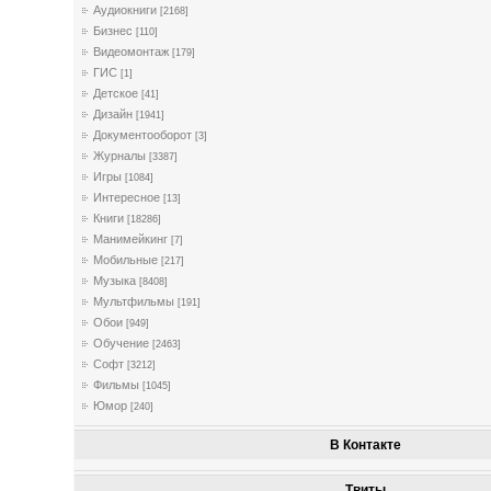
Аудиокниги
[2168]
Бизнес
[110]
Видеомонтаж
[179]
ГИС
[1]
Детское
[41]
Дизайн
[1941]
Документооборот
[3]
Журналы
[3387]
Игры
[1084]
Интересное
[13]
Книги
[18286]
Манимейкинг
[7]
Мобильные
[217]
Музыка
[8408]
Мультфильмы
[191]
Обои
[949]
Обучение
[2463]
Софт
[3212]
Фильмы
[1045]
Юмор
[240]
В Контакте
Твиты