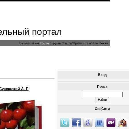
ельный портал
Вы вошли как
Гость
|
Группа
"
Гости
"
Приветствую Вас
Гость
Вход
Поиск
Сушанский А. Г.,
СоцСети