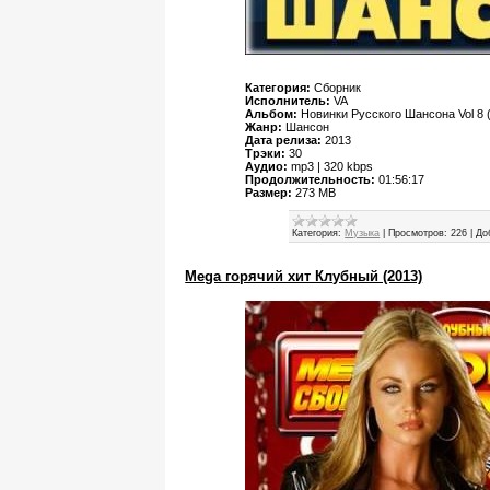
Категория:
Сборник
Исполнитель:
VA
Альбом:
Новинки Русского Шансона Vol 8 
Жанр:
Шансон
Дата релиза:
2013
Трэки:
30
Аудио:
mp3 | 320 kbps
Продолжительность:
01:56:17
Размер:
273 MB
Категория:
Музыка
|
Просмотров:
226
|
До
Mega горячий хит Клубный (2013)