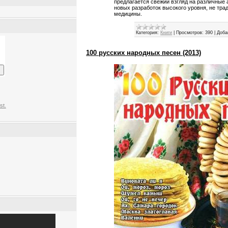
предлагается свежий взгляд на различные
новых разработок высокого уровня, не тр
медицины.
Категория:
Книги
|
Просмотров:
390
|
Доба
100 русских народных песен (2013)
st.