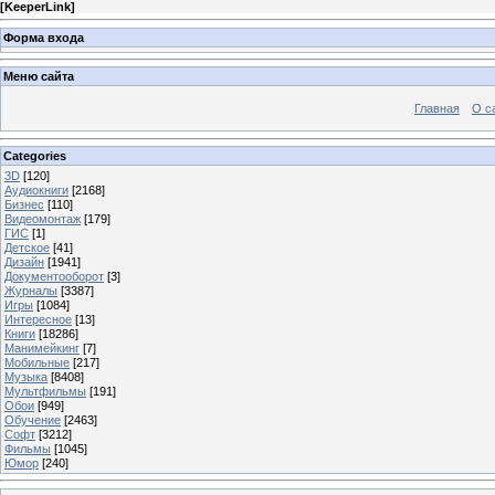
[
KeeperLink
]
Форма входа
Меню сайта
Главная
О с
Categories
3D
[120]
Аудиокниги
[2168]
Бизнес
[110]
Видеомонтаж
[179]
ГИС
[1]
Детское
[41]
Дизайн
[1941]
Документооборот
[3]
Журналы
[3387]
Игры
[1084]
Интересное
[13]
Книги
[18286]
Манимейкинг
[7]
Мобильные
[217]
Музыка
[8408]
Мультфильмы
[191]
Обои
[949]
Обучение
[2463]
Софт
[3212]
Фильмы
[1045]
Юмор
[240]