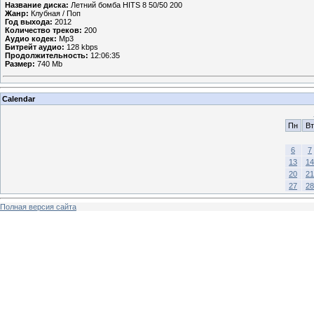
Название диска:
Летний бомба HITS 8 50/50 200
Жанр:
Клубная / Поп
Год выхода:
2012
Количество треков:
200
Аудио кодек:
Mp3
Битрейт аудио:
128 kbps
Продолжительность:
12:06:35
Размер:
740 Mb
Calendar
Пн
Вт
6
7
13
14
20
21
27
28
Полная версия сайта