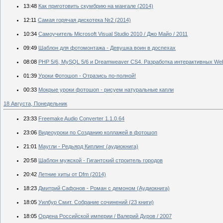
13:48
Как приготовить скумбрию на мангале (2014)
12:11
Самая горячая дискотека №2 (2014)
10:34
Самоучитель Microsoft Visual Studio 2010 / Джо Майо / 2011
09:49
Шаблон для фотомонтажа - Девушка воин в доспехах
08:08
РНР 5/6, MySQL 5/6 и Dreamweaver CS4. Разработка интерактивных Web
01:39
Уроки Фотошоп - Отразись по-полной!
00:33
Мокрые уроки фотошоп - рисуем натуральные капли
18 Августа, Понедельник
23:33
Freemake Audio Converter 1.1.0.64
23:06
Видеоуроки по Созданию коллажей в фотошоп
21:01
Маугли - Редьярд Киплинг (аудиокнига)
20:58
Шаблон мужской - Гигантский строитель городов
20:42
Летние хиты от Dfm (2014)
18:23
Дмитрий Сафонов - Роман с демоном (Аудиокнига)
18:05
Уилбур Смит. Собрание сочинений (23 книги)
18:05
Ордена Российской империи / Валерий Дуров / 2007