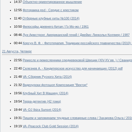
14:37
Объектно-ориентированное мышление
12:55
Фоторамка psd - Сердце с крестиком
11:40
Отборные клубные хиты №100 (2014)
10:50
Философы древнего Китая / Го Мо-жо / 1961
08:46
Луи Армстронг. Американский гений / Джеймс Линкольн Коллиер / 1987
00:44
Корсун В. Ф. - Фитотерапия. Традиции российского травничества (2010) rt
21 Августа, Четверг
22:55
Ремесло и ремесленники средневековой Швеции (XIV-XV вв. ) / Сванидзе
22:40
Селезнев А. - Кондитерское искусство для начинающих (2012) pdf
21:48
VA -Сборник Руского Хита (2014)
21:32
Видеоуроки фотошоп Композиция "Вектор"
19:56
Клубный Хит В Машину (2014)
19:54
Терра-детектив (42 тома)
19:44
VA -DJ Ibiza Sunset (2014)
19:31
Пишем и запоминаем трудные словарные слова / Захарова Ольга / 201
19:19
VA -Peacock Club Gold Session (2014)