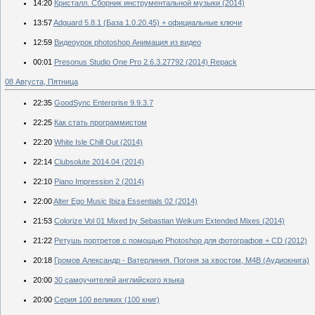
14:20
Кристалл. Сборник инструментальной музыки (2014)
13:57
Adguard 5.8.1 (База 1.0.20.45) + официальные ключи
12:59
Видеоурок photoshop Анимация из видео
00:01
Presonus Studio One Pro 2.6.3.27792 (2014) Repack
08 Августа, Пятница
22:35
GoodSync Enterprise 9.9.3.7
22:25
Как стать программистом
22:20
White Isle Chill Out (2014)
22:14
Clubsolute 2014.04 (2014)
22:10
Piano Impression 2 (2014)
22:00
Alter Ego Music Ibiza Essentials 02 (2014)
21:53
Colorize Vol 01 Mixed by Sebastian Weikum Extended Mixes (2014)
21:22
Ретушь портретов с помощью Photoshop для фотографов + CD (2012)
20:18
Громов Александр - Ватерлиния. Погоня за хвостом, М4В (Аудиокнига)
20:00
30 самоучителей английского языка
20:00
Серия 100 великих (100 книг)