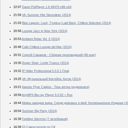
22:07
Daum PotPlayer 1.6.49479 x86-x64
21:59
VA -Summer Hits Stereoliner (2014)
21:03
Blue Lagoon. Lush, Tropica,l Laid Back, Chillout Selection (2014)
20:58
Lounge Jazz in New York (2014)
20:53
Ambient Relax Vol. 3 (2014)
20:48
Cafe Chillout Lounge del Mar (2014)
20:31
Сергей Самаров - Сборник произведений (86 книг)
19:35
Roger Shah -Lonfe Trance (2014)
19:32
IP Hider Professional 5.0.0.1 Final
19:25
VA -Музыкальный Коктейль Хитов (2014)
19:21
Карлос Руис Сафон - Тень ветра (аудиокнига)
18:59
AnyMP4 Blu-ray Player 6.0.62 + Rus
18:44
Мифы народов мира. Cреди домовых и фей. Коллекционное Издание (2
18:04
Summer Big Party (2014)
16:39
Герберт Шелтон (7 лечебников)
16:39
53 Самоучителя по C#