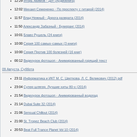
12:29
Игорь Акимов - Дот (Аудиокнига)
12:02
Михаил Семененко - По проспекту с гитарой (2014)
11:57
Влад Нежный - Дорога разврата (2014)
11:50
Александр Забазный - Бумеранг (2014)
10:01
Блаво Рушель (24 книги)
10:00
Серия 100 самых-самых (3 книги)
10:00
Серия Против 100 болезней (16 книг)
00:12
Видеоурок фотошоп - Анимированный горящий текст
09 Августа, Суббота
23:11
Информатика и ИКТ М. С. Цветкова, Л. С. Великович (2012) pdf
23:04
Супер шлягер. Лучшие хиты 80-х (2014)
21:54
Видеоурок фотошоп - Анимированный водопад
21:14
Dubai Suite 32 (2014)
21:06
Sensual Chillout (2014)
21:00
St. Tropez Beach Club (2014)
20:53
Beat Full Trance Planet Vol 10 (2014)