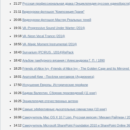
21:27
Русская профессиональная драка (Энциклопедия русских единоборств) /
21:11
Видеоуроки фотошоп "Композиция Гранж"
20:05
Видеоуроки фотошоп Мастер Реальных теней
19:31
VA -Progressive Sound Under Warter (2014)
19:18
VA -Neon Vocal Trance (2014)
18:55
VA -Magic Moment Instrumental (2014)
18:43
Survarium (PC\RUS...\2014)RePack
18:42
Альбом тамбурного вязания / Александрова Г. П. / 1890
18:25
Friends of Alice Ivy -Friends of Alice Ivy - The Golden Cage and Its Mirrore
18:01
Анатолий Ким - Посёлок кентавров (Аудиокнига)
17:50
Искушение Европы. Исторические профили
16:26
Бадрак Валентин. Сборник произведений (11 книг)
16:25
Энциклопедия отечественных антенн
16:24
Самые эффективные дыхательные гимнастики (10 книг)
16:06
Самоучитель Mac OS X 10.7 Lion. Русская версия / Михаил Райтман / 2
14:12
Самоучитель Microsoft SharePoint Foundation 2010 и SharePoint Online 3