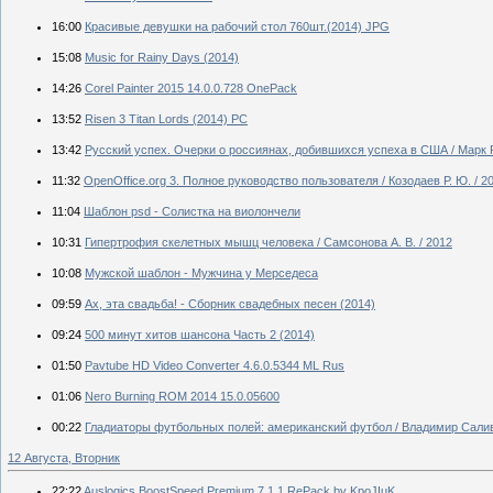
16:00
Красивые девушки на рабочий стол 760шт.(2014) JPG
15:08
Music for Rainy Days (2014)
14:26
Corel Painter 2015 14.0.0.728 OnePack
13:52
Risen 3 Titan Lords (2014) PC
13:42
Русский успех. Очерки о россиянах, добившихся успеха в США / Марк 
11:32
OpenOffice.org 3. Полное руководство пользователя / Козодаев Р. Ю. / 2
11:04
Шаблон psd - Солистка на виолончели
10:31
Гипертрофия скелетных мышц человека / Самсонова А. В. / 2012
10:08
Мужской шаблон - Мужчина у Мерседеса
09:59
Ах, эта свадьба! - Сборник свадебных песен (2014)
09:24
500 минут хитов шансона Часть 2 (2014)
01:50
Pavtube HD Video Converter 4.6.0.5344 ML Rus
01:06
Nero Burning ROM 2014 15.0.05600
00:22
Гладиаторы футбольных полей: американский футбол / Владимир Салив
12 Августа, Вторник
22:22
Auslogics BoostSpeed Premium 7.1.1 RePack by KpoJIuK