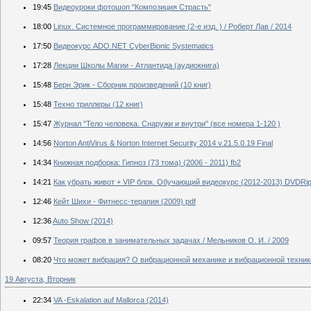
19:45
Видеоуроки фотошоп "Композиция Страсть"
18:00
Linux. Системное программирование (2-е изд. ) / Роберт Лав / 2014
17:50
Видеокурс ADO.NET CyberBionic Systematics
17:28
Лекции Школы Магии - Атлантида (аудиокнига)
15:48
Берн Эрик - Сборник произведений (10 книг)
15:48
Техно триллеры (12 книг)
15:47
Журнал "Тело человека. Снаружи и внутри" (все номера 1-120 )
14:56
Norton AntiVirus & Norton Internet Security 2014 v.21.5.0.19 Final
14:34
Книжная подборка: Гипноз (73 тома) (2006 - 2011) fb2
14:21
Как убрать живот + VIP блок. Обучающий видеокурс (2012-2013) DVDRi
12:46
Кейт Шихи - Фитнесс-терапия (2009) pdf
12:36
Auto Show (2014)
09:57
Теория графов в занимательных задачах / Мельников О. И. / 2009
08:20
Что может вибрация? О вибрационной механике и вибрационной технике 
19 Августа, Вторник
22:34
VA -Eskalation auf Mallorca (2014)