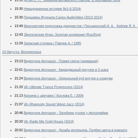
15:30
Невыдуманные истории №1-6 2014г
15:30
Подшивка Журнала Салон AudioVideo (2013-2014)
13:49
Многолетняя подготовка дзюдоистов / Письменский И. А. , Коблев Я. К. ,
12:43
Эротические Игры: Золотая коллекция (Rus/Eng)
12:29
Запасная столица / Павлов А. / 1995
10 Августа, Воскресенье
23:13
Видеоурок фотошоп - Пламя свечи (анимация)
22:01
Видеоурок фотошоп - Карандашный рисунок в 3 шага
21:24
Видеоурок фотошоп - Зеркальный куб внутри и снаружи
21:20
VA -Ultimate Trance Progressive (2014)
21:13
Корзина с цветами / Хохлова Е. / 2004
21:07
VA -Rhapsody Sound Velvet Jazz (2014)
20:46
Видеоурок фотошоп - Загибаем уголок у фотографии
20:20
VA -Radio Mix Gold House (2014)
20:02
Видеоурок фотошоп - Дизайн интерьера. Подбор цвета в комнате