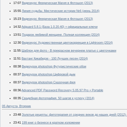
17:07
Видеокурс Феерическая Магия в Фотошоп (2013)
15:55
Линия судьбы. Мистические истории №6 (июнь 2014)
15:23
Видеокурс Феерическая Магия в Фотошоп (2013)
14:32
Adguard 5.8.1 (База 1.0.20.40) + официальные ключи
13:51
Подарок любимой женщине. Полная коллекция (2014)
12:30
Видеокурс Художественная цветокоррекция в Lightroom (2014)
11:55
Шаблон для фото - В прекрасном вечернем платье с цветочками
11:51
Вахтанг Кикабидзе - 100 Лучших песен (2014)
00:38
Видеоурок photoshop Футуристические обои
00:37
Видеоурок photoshop Цифровой дым
00:37
Видеоурок photoshop Сказочная фея
00:36
Advanced PDF Password Recovery 5.05.97 Pro + Portable
00:35
Свадебная фотография. 50 шагов к успеху (2014)
05 Августа, Вторник
23:48
Золотые рецепты: фитотерапия от средних веков до наших дней (2012) p
23:41
199 книг о бизнесе в кратком изложении