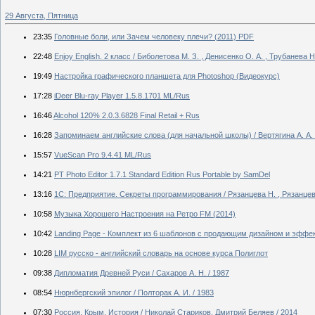
29 Августа, Пятница
23:35
Головные боли, или Зачем человеку плечи? (2011) PDF
22:48
Enjoy English. 2 класс / Биболетова М. З. , Денисенко О. А. , Трубанева Н.
19:49
Настройка графического планшета для Photoshop (Видеокурс)
17:28
iDeer Blu-ray Player 1.5.8.1701 ML/Rus
16:46
Alcohol 120% 2.0.3.6828 Final Retail + Rus
16:28
Запоминаем английские слова (для начальной школы) / Вертягина А. А. 
15:57
VueScan Pro 9.4.41 ML/Rus
14:21
PT Photo Editor 1.7.1 Standard Edition Rus Portable by SamDel
13:16
1С: Предприятие. Секреты программирования / Рязанцева Н. , Рязанцев 
10:58
Музыка Хорошего Настроения на Ретро FM (2014)
10:42
Landing Page - Комплект из 6 шаблонов с продающим дизайном и эфф
10:28
LIM русско - английский словарь на основе курса Полиглот
09:38
Дипломатия Древней Руси / Сахаров А. Н. / 1987
08:54
Нюрнбергский эпилог / Полторак А. И. / 1983
07:30
Россия. Крым. История / Николай Стариков, Дмитрий Беляев / 2014