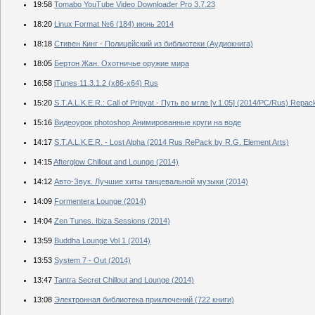
19:58
Tomabo YouTube Video Downloader Pro 3.7.23
18:20
Linux Format №6 (184) июнь 2014
18:18
Стивен Кинг - Полицейский из библиотеки (Аудиокнига)
18:05
Бертон Жан. Охотничье оружие мира
16:58
iTunes 11.3.1.2 (х86-х64) Rus
15:20
S.T.A.L.K.E.R.: Call of Pripyat - Путь во мгле [v.1.05] (2014/PC/Rus) Repac
15:16
Видеоурок photoshop Анимированные круги на воде
14:17
S.T.A.L.K.E.R. - Lost Alpha (2014 Rus RePack by R.G. Element Arts)
14:15
Afterglow Chillout and Lounge (2014)
14:12
Авто-Звук. Лучшие хиты танцевальной музыки (2014)
14:09
Formentera Lounge (2014)
14:04
Zen Tunes. Ibiza Sessions (2014)
13:59
Buddha Lounge Vol 1 (2014)
13:53
System 7 - Out (2014)
13:47
Tantra Secret Chillout and Lounge (2014)
13:08
Электронная библиотека приключений (722 книги)