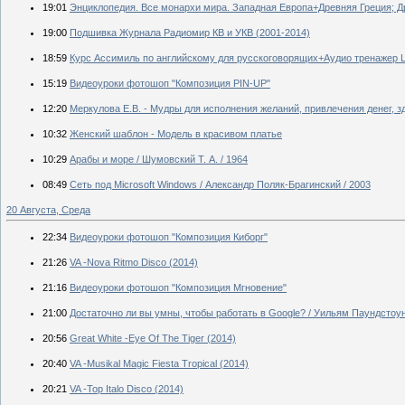
19:01
Энциклопедия. Все монархи мира. Западная Европа+Древняя Греция; Д
19:00
Подшивка Журнала Радиомир КВ и УКВ (2001-2014)
18:59
Курс Ассимиль по английскому для русскоговорящих+Аудио тренажер 
15:19
Видеоуроки фотошоп "Композиция PIN-UP"
12:20
Меркулова Е.В. - Мудры для исполнения желаний, привлечения денег, з
10:32
Женский шаблон - Модель в красивом платье
10:29
Арабы и море / Шумовский Т. А. / 1964
08:49
Сеть под Microsoft Windows / Александр Поляк-Брагинский / 2003
20 Августа, Среда
22:34
Видеоуроки фотошоп "Композиция Киборг"
21:26
VA -Nova Ritmo Disco (2014)
21:16
Видеоуроки фотошоп "Композиция Мгновение"
21:00
Достаточно ли вы умны, чтобы работать в Google? / Уильям Паундстоун
20:56
Great White -Eye Of The Tiger (2014)
20:40
VA -Musikal Magic Fiesta Tropical (2014)
20:21
VA -Top Italo Disco (2014)