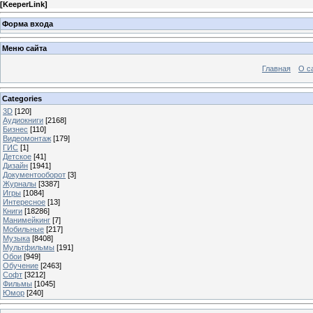
[
KeeperLink
]
Форма входа
Меню сайта
Главная
О с
Categories
3D
[120]
Аудиокниги
[2168]
Бизнес
[110]
Видеомонтаж
[179]
ГИС
[1]
Детское
[41]
Дизайн
[1941]
Документооборот
[3]
Журналы
[3387]
Игры
[1084]
Интересное
[13]
Книги
[18286]
Манимейкинг
[7]
Мобильные
[217]
Музыка
[8408]
Мультфильмы
[191]
Обои
[949]
Обучение
[2463]
Софт
[3212]
Фильмы
[1045]
Юмор
[240]