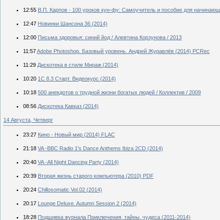
12:55
В.П. Карпов - 100 уроков кун-фу: Самоучитель и пособие для начинаю
12:47
Новинки Шансона 36 (2014)
12:00
Письма здоровья: синий йод / Алевтина Корзунова / 2013
11:57
Adobe Photoshop. Базовый уровень. Андрей Журавлёв (2014) PCRec
11:29
Дискотека в стиле Мираж (2014)
10:20
1С 8.3 Старт. Видеокурс (2014)
10:18
500 анекдотов о трудной жизни богатых людей / Коллектив / 2009
08:56
Дискотека Кавказ (2014)
14 Августа, Четверг
23:27
Кино - Новый мир (2014) FLAC
21:18
VA -BBC Radio 1's Dance Anthems Ibiza 2CD (2014)
20:40
VA -All Night Dancing Party (2014)
20:39
Вторая жизнь старого компьютера (2010) PDF
20:24
Chillosomatic Vol.02 (2014)
20:17
Lounge Deluxe. Autumn Session 2 (2014)
18:28
Подшивка журнала Приключения, тайны, чудеса (2011-2014)