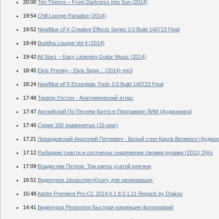
20:00
Ten Thence – From Darkness Into Sun (2014)
19:54
Chill Lounge Paradise (2014)
19:52
NewBlue cFX Creative Effects Series 3.0 Build 140723 Final
19:49
Buddha Lounge Vol 4 (2014)
19:42
All Stars – Easy Listening Guitar Music (2014)
18:45
Elvis Presley - Elvis Sings... (2014) mp3
18:24
NewBlue eFX Essentials Tools 3.0 Build 140723 Final
17:48
Тревор Уэстон - Анатомический атлас
17:47
Английский По Песням Битлз в Программе ЛИМ (Аудиокнига)
17:46
Серия 100 знаменитых (16 книг)
17:21
Левандовский Анатолий Петрович - Белый слон Карла Великого (Аудиок
17:12
Рыбацкие снасти и охотничье снаряжение своими руками (2011) DjVu
17:09
Владислав Петров. Три карты усатой княгини
16:51
Видеоурок Javascript+jQuery для начинающих
15:48
Adobe Premiere Pro CC 2014.0.1 8.0.1.21 Repack by D!akov
14:41
Видеоурок Photoshop Быстрая коррекция фотографий