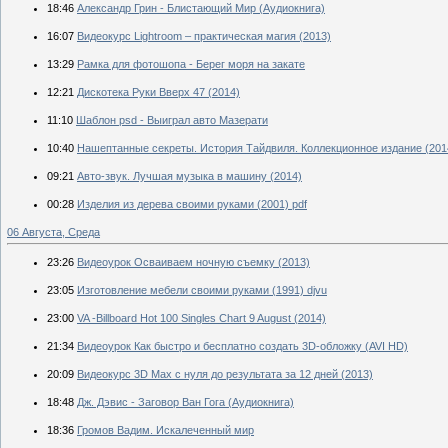
18:46
Александр Грин - Блистающий Мир (Аудиокнига)
16:07
Видеокурс Lightroom – практическая магия (2013)
13:29
Рамка для фотошопа - Берег моря на закате
12:21
Дискотека Руки Вверх 47 (2014)
11:10
Шаблон psd - Выиграл авто Мазерати
10:40
Нашептанные секреты. История Тайдвиля. Коллекционное издание (20
09:21
Авто-звук. Лучшая музыка в машину (2014)
00:28
Изделия из дерева своими руками (2001) pdf
06 Августа, Среда
23:26
Видеоурок Осваиваем ночную съемку (2013)
23:05
Изготовление мебели своими руками (1991) djvu
23:00
VA -Billboard Hot 100 Singles Chart 9 August (2014)
21:34
Видеоурок Как быстро и бесплатно создать 3D-обложку (AVI HD)
20:09
Видеокурс 3D Max с нуля до результата за 12 дней (2013)
18:48
Дж. Дэвис - Заговор Ван Гога (Аудиокнига)
18:36
Громов Вадим. Искалеченный мир