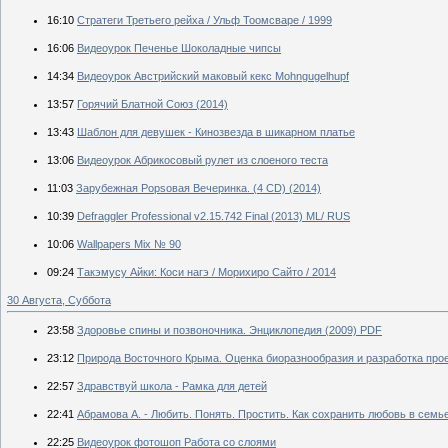
16:10
Стратеги Третьего рейха / Ульф Тоомсваре / 1999
16:06
Видеоурок Печенье Шоколадные чипсы
14:34
Видеоурок Австрийский маковый кекс Mohngugelhupf
13:57
Горячий Блатной Союз (2014)
13:43
Шаблон для девушек - Кинозвезда в шикарном платье
13:06
Видеоурок Абрикосовый рулет из слоеного теста
11:03
Зарубежная Popsовая Вечеринка. (4 CD) (2014)
10:39
Defraggler Professional v2.15.742 Final (2013) ML/ RUS
10:06
Wallpapers Mix № 90
09:24
Такэмусу Айки: Коси нагэ / Морихиро Сайто / 2014
30 Августа, Суббота
23:58
Здоровье спины и позвоночника. Энциклопедия (2009) PDF
23:12
Природа Восточного Крыма. Оценка биоразнообразия и разработка проек
22:57
Здравствуй школа - Рамка для детей
22:41
Абрамова А. - Любить. Понять. Простить. Как сохранить любовь в семье (
22:25
Видеоурок фотошоп Работа со слоями