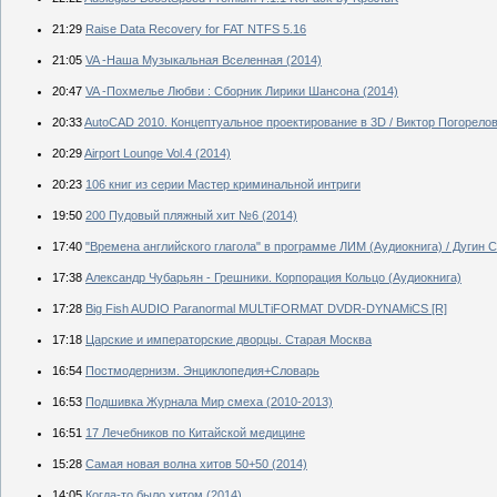
21:29
Raise Data Recovery for FAT NTFS 5.16
21:05
VA -Наша Музыкальная Вселенная (2014)
20:47
VA -Похмелье Любви : Сборник Лирики Шансона (2014)
20:33
AutoCAD 2010. Концептуальное проектирование в 3D / Виктор Погорелов
20:29
Airport Lounge Vol.4 (2014)
20:23
106 книг из серии Мастер криминальной интриги
19:50
200 Пудовый пляжный хит №6 (2014)
17:40
"Времена английского глагола" в программе ЛИМ (Аудиокнига) / Дугин С.
17:38
Александр Чубарьян - Грешники. Корпорация Кольцо (Аудиокнига)
17:28
Big Fish AUDIO Paranormal MULTiFORMAT DVDR-DYNAMiCS [R]
17:18
Царские и императорские дворцы. Старая Москва
16:54
Постмодернизм. Энциклопедия+Словарь
16:53
Подшивка Журнала Мир смеха (2010-2013)
16:51
17 Лечебников по Китайской медицине
15:28
Самая новая волна хитов 50+50 (2014)
14:05
Когда-то было хитом (2014)