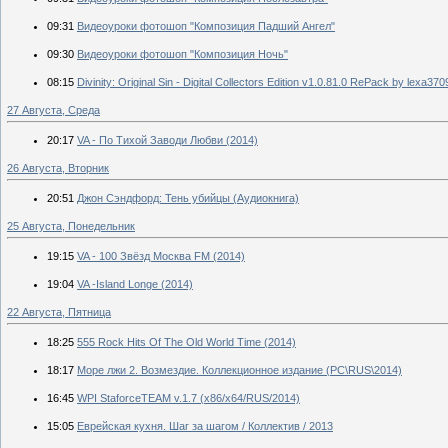
09:31
Видеоуроки фотошоп "Композиция Падший Ангел"
09:30
Видеоуроки фотошоп "Композиция Ночь"
08:15
Divinity: Original Sin - Digital Collectors Edition v1.0.81.0 RePack by lexa37
27 Августа, Среда
20:17
VA - По Тихой Заводи Любви (2014)
26 Августа, Вторник
20:51
Джон Сэндфорд: Тень убийцы (Аудиокнига)
25 Августа, Понедельник
19:15
VA - 100 Звёзд Москва FM (2014)
19:04
VA -Island Longe (2014)
22 Августа, Пятница
18:25
555 Rock Hits Of The Old World Time (2014)
18:17
Море лжи 2. Возмездие. Коллекционное издание (PC\RUS\2014)
16:45
WPI StaforceTEAM v.1.7 (x86/x64/RUS/2014)
15:05
Еврейская кухня. Шаг за шагом / Коллектив / 2013