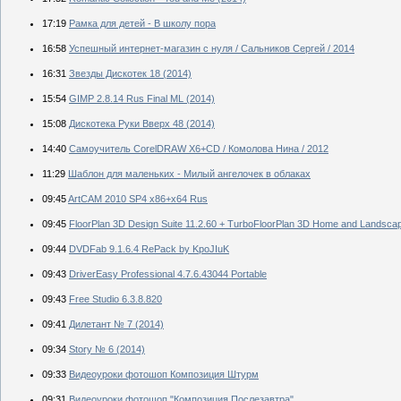
17:19
Рамка для детей - В школу пора
16:58
Успешный интернет-магазин с нуля / Сальников Сергей / 2014
16:31
Звезды Дискотек 18 (2014)
15:54
GIMP 2.8.14 Rus Final ML (2014)
15:08
Дискотека Руки Вверх 48 (2014)
14:40
Самоучитель CorelDRAW X6+CD / Комолова Нина / 2012
11:29
Шаблон для маленьких - Милый ангелочек в облаках
09:45
ArtCAM 2010 SP4 x86+x64 Rus
09:45
FloorPlan 3D Design Suite 11.2.60 + TurboFloorPlan 3D Home and Landsca
09:44
DVDFab 9.1.6.4 RePack by KpoJIuK
09:43
DriverEasy Professional 4.7.6.43044 Portable
09:43
Free Studio 6.3.8.820
09:41
Дилетант № 7 (2014)
09:34
Story № 6 (2014)
09:33
Видеоуроки фотошоп Композиция Штурм
09:31
Видеоуроки фотошоп "Композиция Послезавтра"