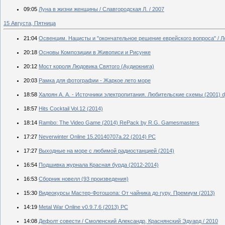
09:05
Луна в жизни женщины / Славгородская Л. / 2007
15 Августа, Пятница
21:04
Освенцим. Нацисты и "окончательное решение еврейского вопроса" / Л
20:18
Основы Композиции в Живописи и Рисунке
20:12
Мост короля Людовика Святого (Аудиокнига)
20:03
Рамка для фотографии - Жаркое лето море
18:58
Халоян А. А. - Источники электропитания. Любительские схемы (2001) d
18:57
Hits Cocktail Vol.12 (2014)
18:14
Rambo: The Video Game (2014) RePack by R.G. Gamesmasters
17:27
Neverwinter Online 15.20140707a.22 (2014) PC
17:27
Выходные на море с любимой радиостанцией (2014)
16:54
Подшивка журнала Красная бурда (2012-2014)
16:53
Сборник новелл (93 произведения)
15:30
Видеокурсы Мастер-Фотошопа: От чайника до гуру. Премиум (2013)
14:19
Metal War Online v0.9.7.6 (2013) PC
14:08
Дефолт совести / Смоленский Александр, Краснянский Эдуард / 2010