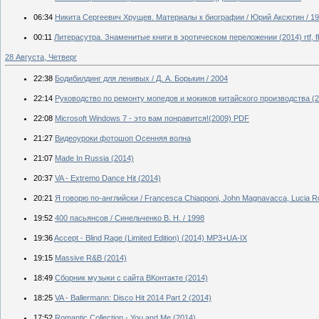
06:34
Никита Сергеевич Хрущев. Материалы к биографии / Юрий Аксютин / 1
00:11
Литерасутра. Знаменитые книги в эротическом переложении (2014) rtf, f
28 Августа, Четверг
22:38
Бодибилдинг для ленивых / Д. А. Борькин / 2004
22:14
Руководство по ремонту мопедов и мокиков китайского производства (2
22:08
Microsoft Windows 7 - это вам понравится!(2009) PDF
21:27
Видеоуроки фотошоп Осенняя волна
21:07
Made In Russia (2014)
20:37
VA - Extremo Dance Hit (2014)
20:21
Я говорю по-английски / Francesca Chiapponi, John Magnavacca, Lucia Ro
19:52
400 пасьянсов / Синельченко В. Н. / 1998
19:36
Accept - Blind Rage (Limited Edition) (2014) MP3+UA-IX
19:15
Massive R&B (2014)
18:49
Сборник музыки с сайта ВКонтакте (2014)
18:25
VA - Ballermann: Disco Hit 2014 Part 2 (2014)
17:52
Romantic Collection - You and Me (2014)