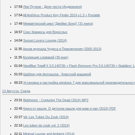
17:59
Лев Пучков - Дело чести (Аудиокнига)
17:54
All AntiVirus Product Key Finder 2014 v1.3 + Portable
17:49
Межавторский цикл "Джеймс Бонд" (31 книга)
16:57
Секс Комиксы для Взрослых
14:04
Sunset Lovers Lounge (2014)
11:35
Архив журнала Чудеса и Приключения (2000-2013)
11:35
Коллекция словарей (35 книг)
01:04
NewBlue TotalFX 3.0.140730 + Flash Remover Pro 3.0.140730 + Stabilizer 1
01:03
Шаблон для фотошопа - Классной машиной
00:23
Установка и настройка windows 7 для максимальной производительност
13 Августа, Среда
23:31
Belphegor - Conjuring The Dead (2014) MP3
22:45
Книга от кашля. О детском кашле для мам и пап (2010) PDF
22:27
VA -Les Tubes Du Zouk (2014)
22:16
Les tubes du zouk vol. 2 (2014)
22:11
Minimal Lounge and Ambient (2014)