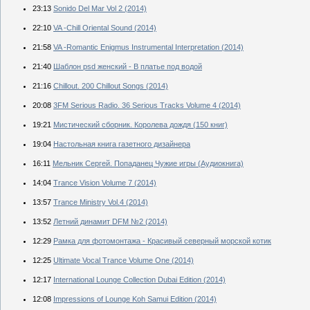
23:13
Sonido Del Mar Vol 2 (2014)
22:10
VA -Chill Oriental Sound (2014)
21:58
VA -Romantic Enigmus Instrumental Interpretation (2014)
21:40
Шаблон psd женский - В платье под водой
21:16
Chillout. 200 Chillout Songs (2014)
20:08
3FM Serious Radio. 36 Serious Tracks Volume 4 (2014)
19:21
Мистический сборник. Королева дождя (150 книг)
19:04
Настольная книга газетного дизайнера
16:11
Мельник Сергей. Попаданец Чужие игры (Аудиокнига)
14:04
Trance Vision Volume 7 (2014)
13:57
Trance Ministry Vol.4 (2014)
13:52
Летний динамит DFM №2 (2014)
12:29
Рамка для фотомонтажа - Красивый северный морской котик
12:25
Ultimate Vocal Trance Volume One (2014)
12:17
International Lounge Collection Dubai Edition (2014)
12:08
Impressions of Lounge Koh Samui Edition (2014)