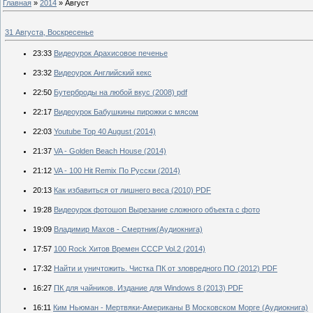
Главная
»
2014
»
Август
31 Августа, Воскресенье
23:33
Видеоурок Арахисовое печенье
23:32
Видеоурок Английский кекс
22:50
Бутерброды на любой вкус (2008) pdf
22:17
Видеоурок Бабушкины пирожки с мясом
22:03
Youtube Top 40 August (2014)
21:37
VA - Golden Beach House (2014)
21:12
VA - 100 Hit Remix По Русски (2014)
20:13
Как избавиться от лишнего веса (2010) PDF
19:28
Видеоурок фотошоп Вырезание сложного объекта с фото
19:09
Владимир Махов - Смертник(Аудиокнига)
17:57
100 Rock Хитов Времен СССР Vol.2 (2014)
17:32
Найти и уничтожить. Чистка ПК от зловредного ПО (2012) PDF
16:27
ПК для чайников. Издание для Windows 8 (2013) PDF
16:11
Ким Ньюман - Мертвяки-Американы В Московском Морге (Аудиокнига)