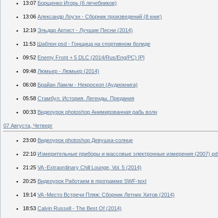
13:07
Борщенко Игорь (6 лечебников)
13:06
Александр Лоуэн - Сборник произведений (8 книг)
12:19
Эльдар Артист - Лучшие Песни (2014)
11:53
Шаблон psd - Гонщица на спортивном болиде
09:52
Enemy Front + 5 DLC (2014/Rus/Eng/PC) [P]
09:48
Люмьер - Люмьер (2014)
06:08
Брайан Ламли - Некроскоп (Аудиокнига)
05:58
Стамбул. История. Легенды. Предания
00:33
Видеоурок photoshop Анимированная рабь волн
07 Августа, Четверг
23:00
Видеоурок photoshop Девушка-солнце
22:10
Измерительные приборы и массовые электронные измерения (2007) pd
21:25
VA -Extraordinary Chill Lounge, Vol. 5 (2014)
20:25
Видеоурок Работаем в программе SWF-text
19:14
VA -Место Встречи Пляж: Сборник Летних Хитов (2014)
18:53
Calvin Russell - The Best Of (2014)