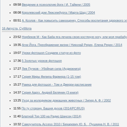
09:58
Введение в психологию йоги / И. Таймни / 2005
08:08
Королевский дом Люксембурга / Марта Шад / 2004
00:51
А. Козлов - Как повысить самооценку. Способы воспитания здорового эг
16 Августа, Суббота
23:52
Норбеков М - Как Баба-яга лечила свою костяную ногу, или моя прабабу
19:35
Агни Йога. Преображение жизни / Николай Рерих, Елена Рерих / 2014
19:07
Уроки фотошоп Создаем статуи из фото
17:36
5 Золотых уроков фотошоп
17:27
Лев Пучков - Убойная сила (Aудиокнига)
17:17
Серия Миры Филипа Фармера (1-15 том)
15:27
Рамка для фотошоп - Том и Джерри расписание
14:37
Серия Ааргх. Андрей Белянин (3 книги)
13:25
Уход за молодняком домашних животных / Зипер А. Ф. / 2002
11:55
По ту сторону. Башня духов (2014/PC/RUS)
11:40
Блатной Тор 100 на Радио Шансон (2014)
10:32
Самоучитель Access 2010 / Бекаревич Ю. Б. , Пушкина Н. В. / 2011