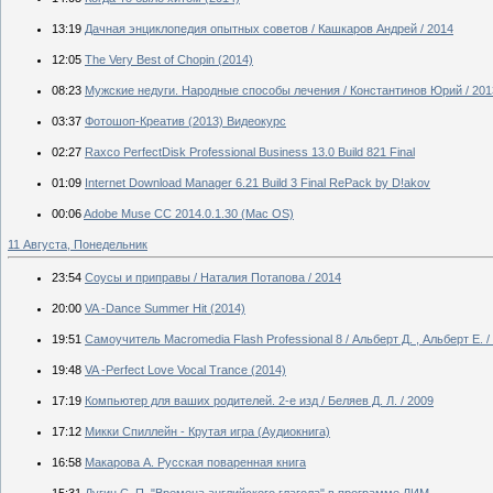
13:19
Дачная энциклопедия опытных советов / Кашкаров Андрей / 2014
12:05
The Very Best of Chopin (2014)
08:23
Мужские недуги. Народные способы лечения / Константинов Юрий / 201
03:37
Фотошоп-Креатив (2013) Видеокурс
02:27
Raxco PerfectDisk Professional Business 13.0 Build 821 Final
01:09
Internet Download Manager 6.21 Build 3 Final RePack by D!akov
00:06
Adobe Muse CC 2014.0.1.30 (Mac OS)
11 Августа, Понедельник
23:54
Соусы и приправы / Наталия Потапова / 2014
20:00
VA -Dance Summer Hit (2014)
19:51
Самоучитель Macromedia Flash Professional 8 / Альберт Д. , Альберт Е. /
19:48
VA -Perfect Love Vocal Trance (2014)
17:19
Компьютер для ваших родителей. 2-е изд / Беляев Д. Л. / 2009
17:12
Микки Спиллейн - Крутая игра (Аудиокнига)
16:58
Макарова А. Русская поваренная книга
15:31
Дугин С. П. "Времена английского глагола" в программе ЛИМ