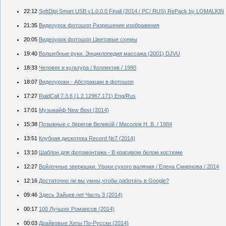
22:12
SoftDigi Smart USB v1.0.0.0 Finall (2014 / РС/ RUS) RePack by LOMALKIN
21:35
Видеоурок фотошоп Разрешение изображения
20:05
Видеоурок фотошоп Цветовые схемы
19:40
Волшебные руки. Энциклопедия массажа (2001) DJVU
18:33
Человек и культура / Коллектив / 1990
18:07
Видеоуроки - Абстракции в фотошоп
17:27
RaidCall 7.3.6 (1.2.12967.171) Eng/Rus
17:01
Музыкайф New Best (2014)
15:38
Позывные с берегов Великой / Масолов Н. В. / 1984
13:51
Клубная дискотека Record №7 (2014)
13:10
Шаблон для фотомонтажа - В красивом белом костюме
12:27
Войлочные зверюшки. Уроки сухого валяния / Елена Смирнова / 2014
12:16
Достаточно ли вы умны,чтобы работать в Google?
09:46
Здесь Зайцев.net Часть 3 (2014)
00:17
100 Лучших Романсов (2014)
00:03
Драйвовые Хиты По-Русски (2014)