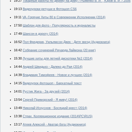
19:27
Токарные работы по дереву на дому / Рыженко В. И. , Юров В. И. / 2006
19:13
Видеоуроки ретуши в Фотошоп CS6
19:11
VA -Горячие Хиты 80 в Современнм Исполнении (2014)
17:50
Шаблон для фото - Популярность и журналисты
17:49
Шансон в дорогу (2014)
16:52
Пол Фредерик, Уильямсон Джек - Дитя звезд (Аудиокнига)
16:42
Собрание сочинений Ричарда Лаймона (20 книг)
15:30
Лучшие хиты для летней дискотеки №2 (2014)
14:44
Андрей Швидько - Далеко до Рая (2014)
14:39
Владимир Тимофеев - Новое и лучшее (2014)
14:15
Видеоурок фотошоп - Бархатный текст
14:01
Рустик Жига - За друзей (2014)
13:54
Сергей Приморский - Я живу! (2014)
13:49
Николай Искуснов - Босяцкий крест (2014)
13:38
Страх. Коллекционное издание (2014\PC\RUS)
13:17
Атеев Алексей - Аватар бога (Аудиокнига)