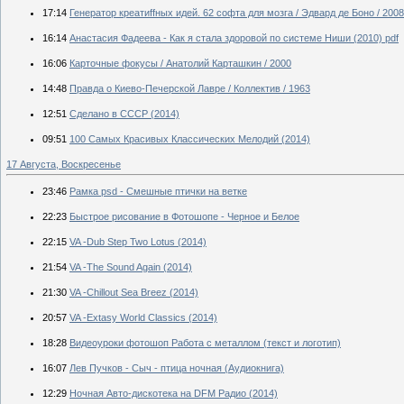
17:14
Генератор креатиffных идей. 62 софта для мозга / Эдвард де Боно / 2008
16:14
Анастасия Фадеева - Как я стала здоровой по системе Ниши (2010) pdf
16:06
Карточные фокусы / Анатолий Карташкин / 2000
14:48
Правда о Киево-Печерской Лавре / Коллектив / 1963
12:51
Сделано в СССР (2014)
09:51
100 Самых Красивых Классических Мелодий (2014)
17 Августа, Воскресенье
23:46
Рамка psd - Смешные птички на ветке
22:23
Быстрое рисование в Фотошопе - Черное и Белое
22:15
VA -Dub Step Two Lotus (2014)
21:54
VA -The Sound Again (2014)
21:30
VA -Chillout Sea Breez (2014)
20:57
VA -Extasy World Classics (2014)
18:28
Видеоуроки фотошоп Работа с металлом (текст и логотип)
16:07
Лев Пучков - Сыч - птица ночная (Аудиокнига)
12:29
Ночная Авто-дискотека на DFM Радио (2014)