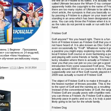
the fine art of Frisbee to its fullest. It is actually 
called Ultimate because the Wham-O toy compa
apparently holds the copyright to the name of Fri
there are too many styles of Ultimate to be able to 
short article, the synopsis is that you basically sc
by passing a Frisbee to a player on your team wh
standing in an area which has been designated as
area. You can only throw the Frisbee when it is i
as the rules do not permit to walk or run with the 
hand.
Frisbee Golf
Golf anyone? Yes you heard right. There is a fun
form of Frisbee known as Frisbee Golf that you
not have heard of. It is also known as Disc Golf o
even occasionally by “Frolf”. Whatever name it go
овень 1 Beginner . Программа
a pastime you might enjoy exploring more by eithe
их» составлена из 14 модулей,
local Frisbee Golf course or even fashioning a po
 пособия «New Нeadway»,
and playing with some friends or family. You may 
я обучения английскому языку.
lucky situation where there is actually a Frisbee 
near you that you can join so you can get a good
introduction from some seasoned Frolf pros. The
Добавил:
VITOS
|
Дата:
14.10.2014
actually around 3000 or so courses in the US an
supposedly one out of five Golf rounds played in 
2009 was actually a round of Frisbee Golf.
ble
The object of Frisbee Golf is to make it through a
the fewest number of throws possible. This is the 
to the sport of Golf and the naming as a resulting 
Instead of the conventional holes of Golf, the targ
Frisbee Golf are usually posts with chainlike nets
you can throw a Frisbee. As Frisbee Golf is playe
leisurely pace in parks and so on, it is truly a past
likely going to be fun for the whole family.
Frisbee Dog