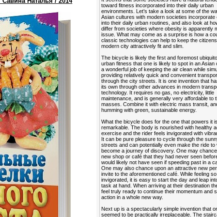
 Савина Наталья / 2014
toward fitness incorporated into their daily urban
environments. Let’s take a look at some of the 
Asian cultures with modern societies incorporate
into their daily urban routines, and also look at h
differ from societies where obesity is apparently 
issue. What may come as a surprise is how a cou
classic technologies can help to keep the citizens
modern city attractively fit and slim.
The bicycle is likely the first and foremost ubiquit
urban fitness that one is likely to spot in an Asian 
a wonderful job of keeping the air clean while sim
providing relatively quick and convenient transpor
through the city streets. It is one invention that ha
its own through other advances in modern transp
technology. It requires no gas, no electricity, little
maintenance, and is generally very affordable to 
masses. Combine it with electric mass transit, and
humming with green, sustainable energy.
What the bicycle does for the one that powers it is
remarkable. The body is nourished with healthy a
exercise and the rider feels invigorated with vibra
It can be pure pleasure to cycle through the sunn
streets and can potentially even make the ride to
become a journey of discovery. One may chance
new shop or café that they had never seen befor
would likely not have seen if speeding past in a ca
One may also chance upon an attractive new per
invite to the aforementioned café. While feeling so
invigorated, it is easy to start the day and leap in
task at hand. When arriving at their destination t
feel truly ready to continue their momentum and s
action in a whole new way.
Next up is a spectacularly simple invention that 
seemed to be practically irreplaceable. The stairca