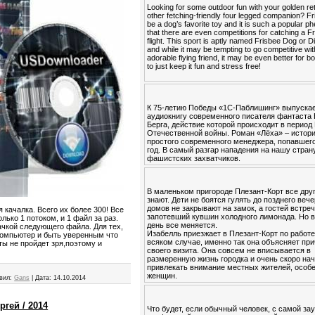
Looking for some outdoor fun with your golden ret
other fetching-friendly four legged companion? F
be a dog’s favorite toy and it is such a popular
that there are even competitions for catching a Fr
flight. This sport is aptly named Frisbee Dog or 
and while it may be tempting to go competitive wi
adorable flying friend, it may be even better for b
to just keep it fun and stress free!
К 75-летию Победы «1С-Паблишинг» выпуска
аудиокнигу современного писателя фантаста
Берга, действие которой происходит в период
Отечественной войны. Роман «Лёха» – истор
простого современного менеджера, попавшего
год. В самый разгар нападения на нашу стран
фашистских захватчиков.
В маленьком пригороде Плезант-Корт все друг
знают. Дети не боятся гулять до позднего вече
домов не закрывают на замок, а гостей встре
качалка. Всего их более 300! Все
запотевший кувшин холодного лимонада. Но в
олько 1 потоком, и 1 файл за раз.
день все меняется.
качкой следующего файла. Для тех,
Изабелль приезжает в Плезант-Корт по работе
 компьютер и быть уверенным что
всяком случае, именно так она объясняет пр
ты не пройдет зря,поэтому и
своего визита. Она совсем не вписывается в
размеренную жизнь городка и очень скоро на
привлекать внимание местных жителей, особ
женщин.
вил:
Gans
|
Дата:
14.10.2014
ргей / 2014
Что будет, если обычный человек, с самой за