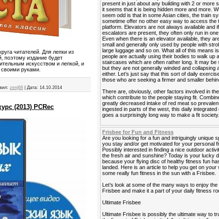
present in just about any building with 2 or more s
it seems that it is being hidden more and more. 
seem odd is that in some Asian cities, the train 
sometime offer no other easy way to access the t
platform. Elevators are not always available and i
escalators are present, they often only run in one 
Even when there is an elevator available, they ar
small and generally only used by people with strol
large luggage and so on. What all of this means is
руга читателей. Для лепки из
people are actually using their bodies to walk up
й, поэтому издание будет
staircases which are often rather long. It may be 
ительным искусством и лепкой, и
but they are not generally winded and collapsing a
 своими руками.
either. Let’s just say that this sort of daily exercis
those who are seeking a firmer and smaller behin
вил:
zenj68
|
Дата:
14.10.2014
There are, obviously, other factors involved in the
which contribute to the people staying fit. Combin
greatly decreased intake of red meat so prevalen
урс (2013) PCRec
ingested in parts of the west, this daily integrated
goes a surprisingly long way to make a fit society
Frisbee for Fun and Fitness
Are you looking for a fun and intriguingly unique s
you stay and/or get motivated for your personal f
Possibly interested in finding a nice outdoor activi
the fresh air and sunshine? Today is your lucky 
because your flying disc of healthy fitness fun has
landed. Here is an article to help you get on your
some really fun fitness in the sun with a Frisbee.
Let’s look at some of the many ways to enjoy the
Frisbee and make it a part of your daily fitness ro
Ultimate Frisbee
Ultimate Frisbee is possibly the ultimate way to tr