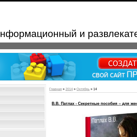
 Информационный и развлекат
Главная
»
2014
»
Октябрь
»
14
В.В. Патлах - Секретные пособия – для женщи