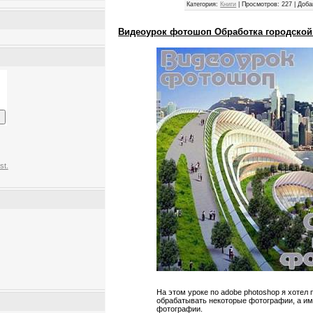
Категория:
Книги
|
Просмотров:
227
|
Доба
Видеоурок фотошоп Обработка городско
st.
На этом уроке по adobe photoshop я хотел 
обрабатывать некоторые фотографии, а им
фотографии.