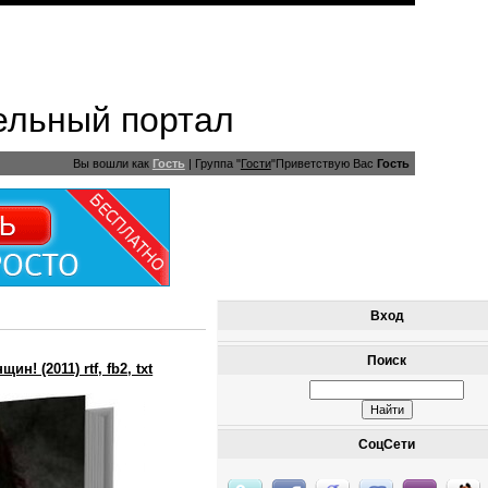
ельный портал
Вы вошли как
Гость
|
Группа
"
Гости
"
Приветствую Вас
Гость
Вход
Поиск
н! (2011) rtf, fb2, txt
СоцСети