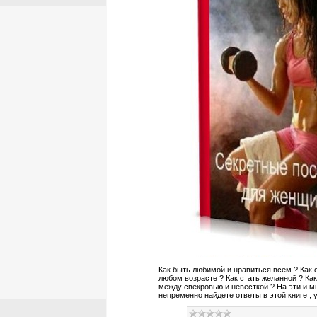
Как быть любимой и нравиться всем ? Как 
любом возрасте ? Как стать желанной ? К
между свекровью и невесткой ? На эти и м
непременно найдете ответы в этой книге ,