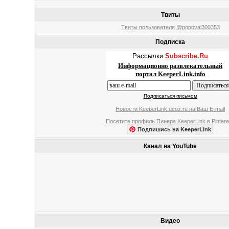
Твиты
Твиты пользователя @popoval300353
Подписка
Рассылки
Subscribe.Ru
Информационно развлекательный
портал KeeperLink.info
Подписаться письмом
Новости KeeperLink.ucoz.ru на Ваш E-mail
Посетите профиль Пинера KeeperLink в Pintere
Подпишись на KeeperLink
Канал на YouTube
Видео