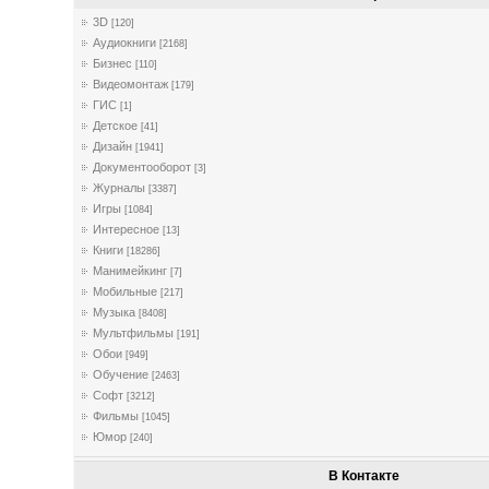
3D
[120]
Аудиокниги
[2168]
Бизнес
[110]
Видеомонтаж
[179]
ГИС
[1]
Детское
[41]
Дизайн
[1941]
Документооборот
[3]
Журналы
[3387]
Игры
[1084]
Интересное
[13]
Книги
[18286]
Манимейкинг
[7]
Мобильные
[217]
Музыка
[8408]
Мультфильмы
[191]
Обои
[949]
Обучение
[2463]
Софт
[3212]
Фильмы
[1045]
Юмор
[240]
В Контакте