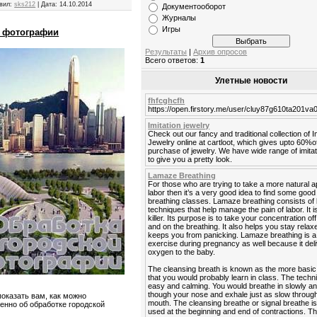
вил:
sks212
|
Дата:
14.10.2014
Документооборот
Журналы
Игры
й фотографии
Результаты
|
Архив опросов
Всего ответов:
1
Улетные новости
fhfcghcfh
https://open.firstory.me/user/cluy87g610ta201v
Imitation jewelry
Check out our fancy and traditional collection of I
Jewelry online at cartloot, which gives upto 60%o
purchase of jewelry. We have wide range of imitat
to give you a pretty look.
Lamaze Breathing
For those who are trying to take a more natural 
labor then it’s a very good idea to find some go
breathing classes. Lamaze breathing consists of 
techniques that help manage the pain of labor. It is
killer. Its purpose is to take your concentration off
and on the breathing. It also helps you stay rela
keeps you from panicking. Lamaze breathing is a
exercise during pregnancy as well because it del
oxygen to the baby.
The cleansing breath is known as the more basic
that you would probably learn in class. The techn
easy and calming. You would breathe in slowly a
though your nose and exhale just as slow throug
показать вам, как можно
mouth. The cleansing breathe or signal breathe is
енно об обработке городской
used at the beginning and end of contractions. Th