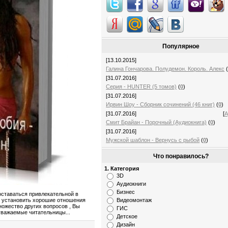
Популярное
[13.10.2015]
Галина Гончарова. Полудемон. Король. Алекс
[31.07.2016]
Серия - HUNTER (5 томов)
(
0
)
[31.07.2016]
Ирвин Шоу - Сборник сочинений (46 книг)
(
0
)
[31.07.2016]
[
А
Смит Брайан - Порочный (Аудиокнига)
(
0
)
[31.07.2016]
Мужской шаблон - Вернусь с рыбой
(
0
)
Что понравилось?
1. Категория
3D
Аудиокниги
Бизнес
оставаться привлекательной в
Видеомонтаж
ак установить хорошие отношения
ножество других вопросов , Вы
ГИС
 уважаемые читательницы...
Детское
Дизайн