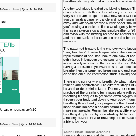
breathes also signals that a contraction is at work
Another technique is called the blowing breath. T
Добавил:
Hottei
|
Дата:
14.10.2014
of a shallow breath that’s done when you’re relaxe
very soft breath. To get a feel at how shallow it n
you can grab a paper or candle and hold it some
ятия
away and when you breathe out the paper should fl
you’re using a candle the flame would gently blow 
this as an exercise do a cleansing breathe for 9
and follow with the blowing breathe for another 
and then go back to the cleansing breathe for an
seconds.
The patterned breathe is the one everyone know
“hee, hee, hoo”. The technique behind this one in
rapid exhales of hee, hee, hee to one blow of hoo
soft inhales in between the exhales and the blow. 
inhale rapidly in between the hee and the hoo. W
having a contraction you want to start with the cl
breathe then the patterned breathing and end agai
cleansing once the contraction starts slowing do
There is no right or wrong breath. Do what makes
relaxed and comfortable. The different stages of 
be another determining factor. During your preg
practice all the breathing techniques along with 
breathing techniques to get some extra oxygen f
through your body and down to your body. If you 
breathing throughout your pregnancy then breath
labor should become a second nature to you and it
ботать с программой 1С
more manageable. Remember there’s a differen
.
breathing deeply and hyperventilating. Make sur
a healthy balance in your breathing and to make i
a friend join you.
Добавил:
Gans
|
Дата:
14.10.2014
Asian Urban Transit Aerobics
It seems that some societies have a natural ten