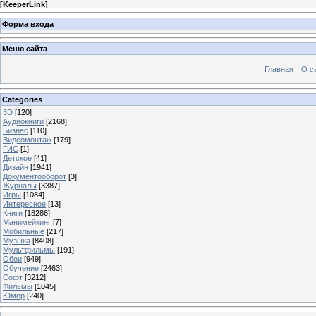
[
KeeperLink
]
Форма входа
Меню сайта
Главная
О с
Categories
3D
[120]
Аудиокниги
[2168]
Бизнес
[110]
Видеомонтаж
[179]
ГИС
[1]
Детское
[41]
Дизайн
[1941]
Документооборот
[3]
Журналы
[3387]
Игры
[1084]
Интересное
[13]
Книги
[18286]
Манимейкинг
[7]
Мобильные
[217]
Музыка
[8408]
Мультфильмы
[191]
Обои
[949]
Обучение
[2463]
Софт
[3212]
Фильмы
[1045]
Юмор
[240]