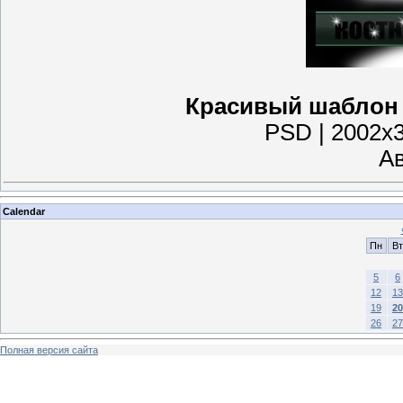
Красивый шаблон д
PSD | 2002x3
Ав
Calendar
Пн
Вт
5
6
12
13
19
20
26
27
Полная версия сайта