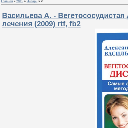
Главная
»
2015
»
Январь
»
20
Васильева А. - Вегетососудиста
лечения (2009) rtf, fb2