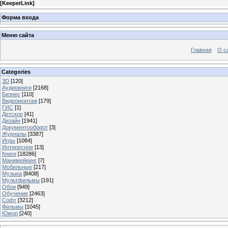
[
KeeperLink
]
Форма входа
Меню сайта
Главная
О с
Categories
3D
[120]
Аудиокниги
[2168]
Бизнес
[110]
Видеомонтаж
[179]
ГИС
[1]
Детское
[41]
Дизайн
[1941]
Документооборот
[3]
Журналы
[3387]
Игры
[1084]
Интересное
[13]
Книги
[18286]
Манимейкинг
[7]
Мобильные
[217]
Музыка
[8408]
Мультфильмы
[191]
Обои
[949]
Обучение
[2463]
Софт
[3212]
Фильмы
[1045]
Юмор
[240]