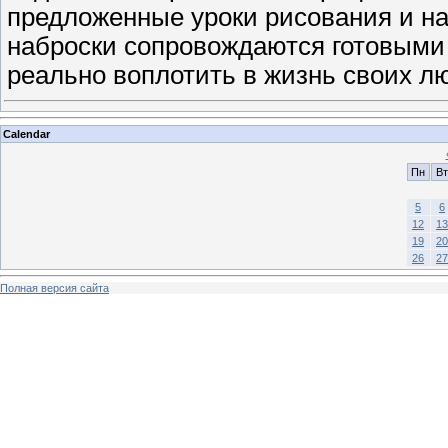
предложенные уроки рисования и н
наброски сопровождаются готовыми
реально воплотить в жизнь своих л
Calendar
Пн
Вт
5
6
12
13
19
20
26
27
Полная версия сайта