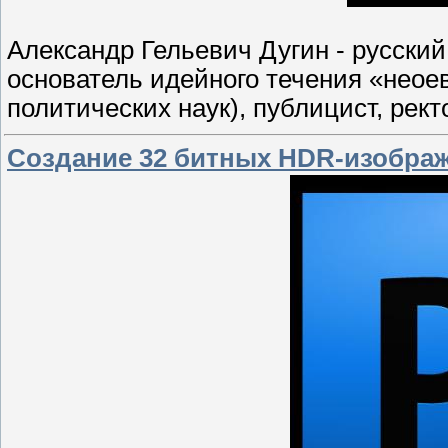
Александр Гельевич Дугин - русски
основатель идейного течения «неоев
политических наук), публицист, рек
Создание 32 битных HDR-изображ