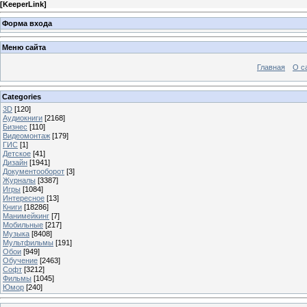
[
KeeperLink
]
Форма входа
Меню сайта
Главная
О с
Categories
3D
[120]
Аудиокниги
[2168]
Бизнес
[110]
Видеомонтаж
[179]
ГИС
[1]
Детское
[41]
Дизайн
[1941]
Документооборот
[3]
Журналы
[3387]
Игры
[1084]
Интересное
[13]
Книги
[18286]
Манимейкинг
[7]
Мобильные
[217]
Музыка
[8408]
Мультфильмы
[191]
Обои
[949]
Обучение
[2463]
Софт
[3212]
Фильмы
[1045]
Юмор
[240]