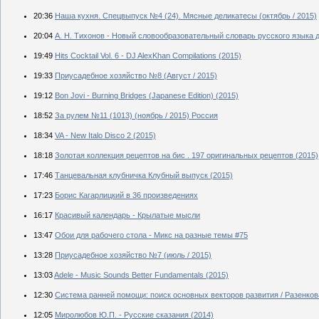
20:36
Наша кухня. Спецвыпуск №4 (24). Мясные деликатесы (октябрь / 2015)
20:04
А. Н. Тихонов - Новый словообразовательный словарь русского языка д
19:49
Hits Cocktail Vol. 6 - DJ AlexKhan Compilations (2015)
19:33
Приусадебное хозяйство №8 (Август / 2015)
19:12
Bon Jovi - Burning Bridges (Japanese Edition) (2015)
18:52
За рулем №11 (1013) (ноябрь / 2015) Россия
18:34
VA - New Italo Disco 2 (2015)
18:18
Золотая коллекция рецептов на бис . 197 оригинальных рецептов (2015)
17:46
Танцевальная клубничка Клубный выпуск (2015)
17:23
Борис Кагарлицкий в 36 произведениях
16:17
Красивый календарь - Крылатые мысли
13:47
Обои для рабочего стола - Микс на разные темы #75
13:28
Приусадебное хозяйство №7 (июль / 2015)
13:03
Adele - Music Sounds Better Fundamentals (2015)
12:30
Система ранней помощи: поиск основных векторов развития / Разенкова
12:05
Миролюбов Ю.П. - Русские сказания (2014)