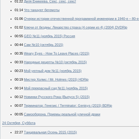
01:22
Диля Еникеева. Секс, секс, секс!
01:14
Что танцуют бегемоты
01:06
Очерки истории отечественной программной инженерии в 1940-е – 80-е
01:02
Ключи от бездны: Лекарство страха (4 серии из 4) (2004) DVDRip
00:55
GEO №11 (ноябрь 2015) Россия
00:44
Сам №10 (октябрь 2015)
00:35
Weary Eyes - How To Leave Places (2015)
00:33
Народные рецепты №10 (октябрь 2015)
00:23
Мой уютный дом №11 (ноябрь 2015)
00:19
Мистер Холмс / Mr. Holmes (2015) HDRip
00:14
Мой прекрасный сад №11 (ноябрь 2015)
00:12
Новинки Русского Рока (Выпуск 5) (2015)
00:07
Терминатор: Генезис / Terminator: Genisys (2015) BDRip
00:05
Самооборона. Приемы реальной уличной драки
24 Октября, Суббота
22:27
Танцевальная Осень 2015 (2015)