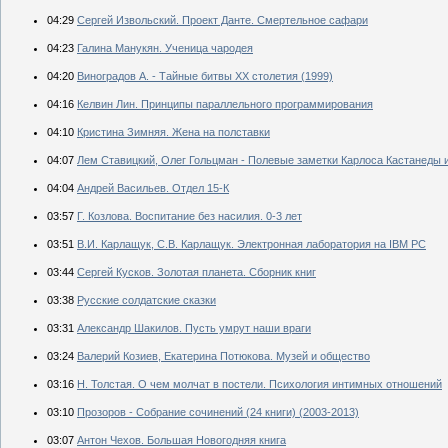
04:29
Сергей Извольский. Проект Данте. Смертельное сафари
04:23
Галина Манукян. Ученица чародея
04:20
Виноградов А. - Тайные битвы XX столетия (1999)
04:16
Келвин Лин. Принципы параллельного программирования
04:10
Кристина Зимняя. Жена на полставки
04:07
Лем Ставицкий, Олег Гольцман - Полевые заметки Карлоса Кастанеды и
04:04
Андрей Васильев. Отдел 15-К
03:57
Г. Козлова. Воспитание без насилия. 0-3 лет
03:51
В.И. Карлащук, С.В. Карлащук. Электронная лаборатория на IBM PC
03:44
Сергей Кусков. Золотая планета. Сборник книг
03:38
Русские солдатские сказки
03:31
Александр Шакилов. Пусть умрут наши враги
03:24
Валерий Козиев, Екатерина Потюкова. Музей и общество
03:16
Н. Толстая. О чем молчат в постели. Психология интимных отношений
03:10
Прозоров - Собрание сочинений (24 книги) (2003-2013)
03:07
Антон Чехов. Большая Новогодняя книга