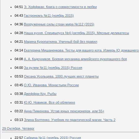
04:51
Э. Хоффман. Книга о совместимости в любви
04:43
Гастрономъ №11 (ноябрь 2015)
04:36
Вооруженные силы стран мира №112 (2015)
04:28
Наша кухня. Спецвыпуск №4 (октябрь 2015). Мясные деликатесы
04:21
Марина Куропаткина. Уличный бой без правил
04:14
Екатерина Мишаненкова. Тесты для вашего кота. Измерь IQ домашнего
04:08
А. А. Кадочников. Боевая механика армейского рукопашного боя
04:00
За рулем №11 (ноябрь 2015) Россия
03:53
Оксана Усольцева. 1000 лучших мест планеты
03:45
О.Ю. Иванова. Монастыри России
03:38
Джеффри Коу. Рыбы
03:31
Ю.Ю. Новиков. Все об облепихе
03:22
Анна Пименова. Устав юных пенсионерок, или 55+
03:13
Элина Болтенко. Учебник по практической магии. Часть 2
29 Октября, Четверг
22:57
Сабрина №11 (ноябрь 2015) Россия