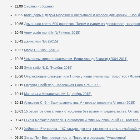
11:00
Овсянки (сборник)
10:55
Календарь с Дедом Морозом и обезьянкой и шаблон для кружки – Новый
10:55
Домашнее тесто. 500 рецептов. Печем и жарим из дрожжевого, заварного,
10:49
Army guide monthly №7 (июль 2015)
10:42
Джинглики №6 (2015)
10:37
Magic CG №51 (2015)
10:26
Чемпионы мира по шахматам. Виши Ананд (3 книги) (2004-2011)
10:25
Swiat radio №11 (Ноябрь 2015)
10:20
Отвлекающие факторы, или Почему наши планы идут под откос / Франч
10:19
Отфрид Пройслер - Маленькая Баба-Яга (1999)
10:14
Машины и Механизмы №11 (ноябрь 2015)
10:13
Алексеев С. В. - Заря славянства. V - первая половина VI века (2015)
10:03
15 рецептов счастливых отношений без измен и предательства. От мас
09:43
О чем молчат в постели. Психология интимных отношений / Н.Толстая, 
09:31
Хейнонен Елизавета - 167 загадок для тех, кто хочет знать английский 
09:20
Эдгар По - Бес превратности. Повести и рассказы (Аудиокнига)