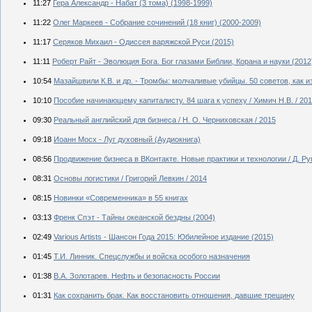
11:27
Гера Александр - Набат (3 тома) (1998-1999)
11:22
Олег Маркеев - Собрание сочинений (18 книг) (2000-2009)
11:17
Серяков Михаил - Одиссея варяжской Руси (2015)
11:11
Роберт Райт - Эволюция Бога. Бог глазами Библии, Корана и науки (2012
10:54
Мазайшвили К.В. и др. - Тромбы: молчаливые убийцы. 50 советов, как 
10:10
Пособие начинающему капиталисту. 84 шага к успеху / Химич Н.В. / 20
09:30
Реальный английский для бизнеса / Н. О. Черниховская / 2015
09:18
Иоанн Мосх - Луг духовный (Аудиокнига)
08:56
Продвижение бизнеса в ВКонтакте. Новые практики и технологии / Д. Ру
08:31
Основы логистики / Григорий Левкин / 2014
08:15
Новинки «Современника» в 55 книгах
03:13
Френк Спэт - Тайны океанской бездны (2004)
02:49
Various Artists - Шансон Года 2015: Юбилейное издание (2015)
01:45
Т.И. Линник. Спецслужбы и войска особого назначения
01:38
В.А. Золотарев. Нефть и безопасность России
01:31
Как сохранить брак. Как восстановить отношения, давшие трещину