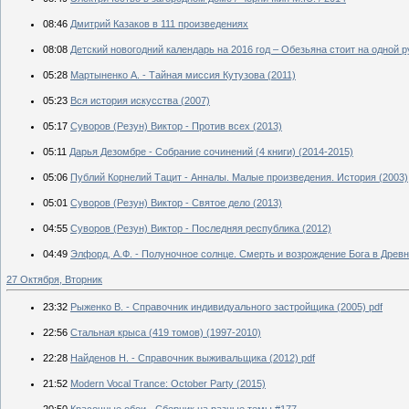
08:46
Дмитрий Казаков в 111 произведениях
08:08
Детский новогодний календарь на 2016 год – Обезьяна стоит на одной р
05:28
Мартыненко А. - Тайная миссия Кутузова (2011)
05:23
Вся история искусства (2007)
05:17
Суворов (Резун) Виктор - Против всех (2013)
05:11
Дарья Дезомбре - Собрание сочинений (4 книги) (2014-2015)
05:06
Публий Корнелий Тацит - Анналы. Малые произведения. История (2003)
05:01
Суворов (Резун) Виктор - Святое дело (2013)
04:55
Суворов (Резун) Виктор - Последняя республика (2012)
04:49
Элфорд, А.Ф. - Полуночное солнце. Смерть и возрождение Бога в Древн
27 Октября, Вторник
23:32
Рыженко В. - Справочник индивидуального застройщика (2005) pdf
22:56
Стальная крыса (419 томов) (1997-2010)
22:28
Найденов Н. - Справочник выживальщика (2012) pdf
21:52
Modern Vocal Trance: October Party (2015)
20:50
Красочные обои - Сборник на разные темы #177