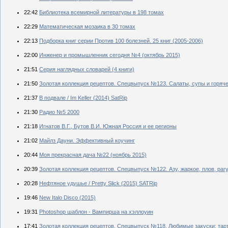
22:42
Библиотека всемирной литературы в 198 томах
22:29
Математическая мозаика в 30 томах
22:13
Подборка книг серии Против 100 болезней. 25 книг (2005-2006)
22:00
Инженер и промышленник сегодня №4 (октябрь 2015)
21:51
Серия наглядных словарей (4 книги)
21:50
Золотая коллекция рецептов. Спецвыпуск №123. Салаты, супы и горяче
21:37
В подвале / Im Keller (2014) SatRip
21:30
Радио №5 2000
21:18
Игнатов В.Г., Бутов В.И. Южная Россия и ее регионы
21:02
Майлз Дауни. Эффективный коучинг
20:44
Моя прекрасная дача №22 (ноябрь 2015)
20:39
Золотая коллекция рецептов. Спецвыпуск №122. Азу, жаркое, плов, рагу
20:28
Нефтяное удушье / Pretty Slick (2015) SATRip
19:46
New Italo Disco (2015)
19:31
Photoshop шаблон - Вампирша на хэллоуин
17:41
Золотая коллекция рецептов. Спецвыпуск №118. Любимые закуски: тарт