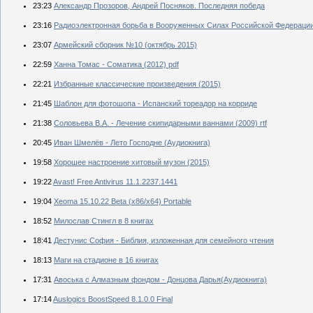
23:23
Александр Прозоров, Андрей Посняков. Последняя победа
23:16
Радиоэлектронная борьба в Вооруженных Силах Российской Федерации
23:07
Армейский сборник №10 (октябрь 2015)
22:59
Ханна Томас - Соматика (2012) pdf
22:21
Избранные классические произведения (2015)
21:45
Шаблон для фотошопа - Испанский тореадор на корриде
21:38
Соловьева В.А. - Лечение скипидарными ваннами (2009) rtf
20:45
Иван Шмелёв - Лето Господне (Аудиокнига)
19:58
Хорошее настроение хитовый музон (2015)
19:22
Avast! Free Antivirus 11.1.2237.1441
19:04
Xeoma 15.10.22 Beta (x86/x64) Portable
18:52
Милослав Стингл в 8 книгах
18:41
Дестунис София - Библия, изложенная для семейного чтения
18:13
Маги на стадионе в 16 книгах
17:31
Авоська с Алмазным фондом - Донцова Дарья(Аудиокнига)
17:14
Auslogics BoostSpeed 8.1.0.0 Final