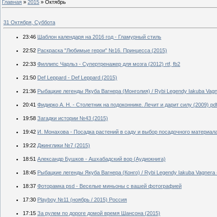
Главная
»
2015
»
Октябрь
31 Октября, Суббота
23:46
Шаблон календаря на 2016 год - Гламурный стиль
22:52
Раскраска "Любимые герои" №16. Принцесса (2015)
22:33
Филлипс Чарльз - Супертренажер для мозга (2012) rtf, fb2
21:50
Def Leppard - Def Leppard (2015)
21:36
Рыбацкие легенды Якуба Вагнера (Монголия) / Rybi Legendy Iakuba Vagne
20:41
Фидирко А. Н. - Столетник на подоконнике. Лечит и дарит силу (2009) pd
19:58
Загадки истории №43 (2015)
19:42
И. Монахова - Посадка растений в саду и выбор посадочного материала
19:22
Джинглики №7 (2015)
18:51
Александр Бушков - Ашхабадский вор (Аудиокнига)
18:45
Рыбацкие легенды Якуба Вагнера (Конго) / Rybi Legendy Iakuba Vagnera (
18:37
Фоторамка psd - Веселые миньоны с вашей фотографией
17:30
Playboy №11 (ноябрь / 2015) Россия
17:15
За рулем по дороге домой время Шансона (2015)