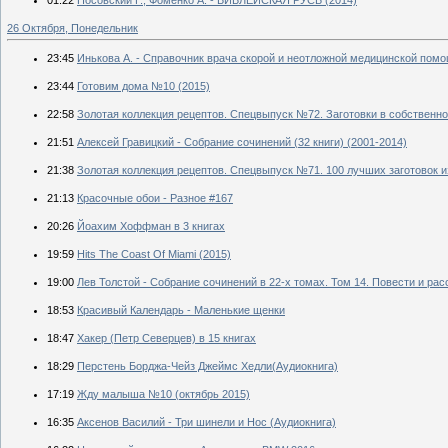
26 Октября, Понедельник
23:45
Инькова А. - Справочник врача скорой и неотложной медицинской помощ
23:44
Готовим дома №10 (2015)
22:58
Золотая коллекция рецептов. Спецвыпуск №72. Заготовки в собственно
21:51
Алексей Гравицкий - Собрание сочинений (32 книги) (2001-2014)
21:38
Золотая коллекция рецептов. Спецвыпуск №71. 100 лучших заготовок и
21:13
Красочные обои - Разное #167
20:26
Йоахим Хоффман в 3 книгах
19:59
Hits The Coast Of Miami (2015)
19:00
Лев Толстой - Собрание сочинений в 22-х томах. Том 14. Повести и рас
18:53
Красивый Календарь - Маленькие щенки
18:47
Хакер (Петр Северцев) в 15 книгах
18:29
Перстень Борджа-Чейз Джеймс Хедли(Аудиокнига)
17:19
Жду малыша №10 (октябрь 2015)
16:35
Аксенов Василий - Три шинели и Нос (Аудиокнига)