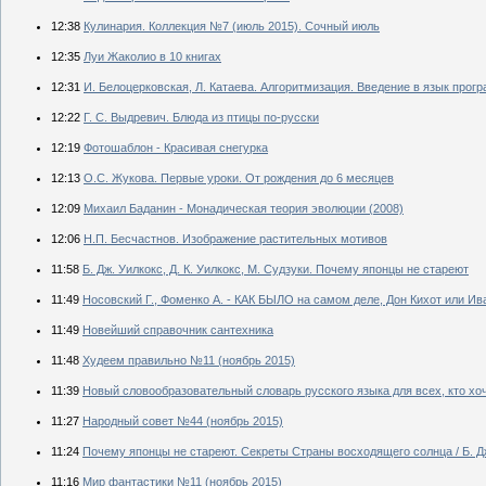
12:38
Кулинария. Коллекция №7 (июль 2015). Сочный июль
12:35
Луи Жаколио в 10 книгах
12:31
И. Белоцерковская, Л. Катаева. Алгоритмизация. Введение в язык про
12:22
Г. С. Выдревич. Блюда из птицы по-русски
12:19
Фотошаблон - Красивая снегурка
12:13
О.С. Жукова. Первые уроки. От рождения до 6 месяцев
12:09
Михаил Баданин - Монадическая теория эволюции (2008)
12:06
Н.П. Бесчастнов. Изображение растительных мотивов
11:58
Б. Дж. Уилкокс, Д. К. Уилкокс, М. Судзуки. Почему японцы не стареют
11:49
Носовский Г., Фоменко А. - КАК БЫЛО на самом деле, Дон Кихот или Ив
11:49
Новейший справочник сантехника
11:48
Худеем правильно №11 (ноябрь 2015)
11:39
Новый словообразовательный словарь русского языка для всех, кто хо
11:27
Народный совет №44 (ноябрь 2015)
11:24
Почему японцы не стареют. Секреты Страны восходящего солнца / Б. Дж. 
11:16
Мир фантастики №11 (ноябрь 2015)