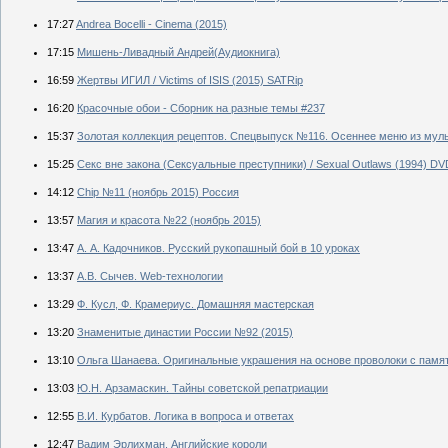
17:27
Andrea Bocelli - Cinema (2015)
17:15
Мишень-Ливадный Андрей(Аудиокнига)
16:59
Жертвы ИГИЛ / Victims of ISIS (2015) SATRip
16:20
Красочные обои - Сборник на разные темы #237
15:37
Золотая коллекция рецептов. Спецвыпуск №116. Осеннее меню из муль
15:25
Секс вне закона (Сексуальные преступники) / Sexual Outlaws (1994) DV
14:12
Chip №11 (ноябрь 2015) Россия
13:57
Магия и красота №22 (ноябрь 2015)
13:47
А. А. Кадочников. Русский рукопашный бой в 10 уроках
13:37
А.В. Сычев. Web-технологии
13:29
Ф. Кусл, Ф. Крамериус. Домашняя мастерская
13:20
Знаменитые династии России №92 (2015)
13:10
Ольга Шанаева. Оригинальные украшения на основе проволоки с памя
13:03
Ю.Н. Арзамаскин. Тайны советской репатриации
12:55
В.И. Курбатов. Логика в вопроса и ответах
12:47
Вадим Эрлихман. Английские короли