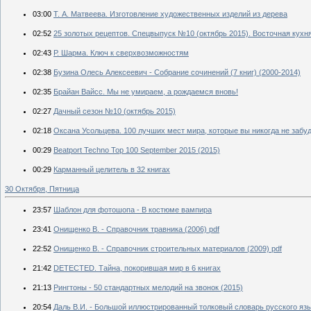
03:00
Т. А. Матвеева. Изготовление художественных изделий из дерева
02:52
25 золотых рецептов. Спецвыпуск №10 (октябрь 2015). Восточная кухн
02:43
Р. Шарма. Ключ к сверхвозможностям
02:38
Бузина Олесь Алексеевич - Собрание сочинений (7 книг) (2000-2014)
02:35
Брайан Вайсс. Мы не умираем, а рождаемся вновь!
02:27
Дачный сезон №10 (октябрь 2015)
02:18
Оксана Усольцева. 100 лучших мест мира, которые вы никогда не забу
00:29
Beatport Techno Top 100 September 2015 (2015)
00:29
Карманный целитель в 32 книгах
30 Октября, Пятница
23:57
Шаблон для фотошопа - В костюме вампира
23:41
Онищенко В. - Справочник травника (2006) pdf
22:52
Онищенко В. - Справочник строительных материалов (2009) pdf
21:42
DETECTED. Тайна, покорившая мир в 6 книгах
21:13
Рингтоны - 50 стандартных мелодий на звонок (2015)
20:54
Даль В.И. - Большой иллюстрированный толковый словарь русского яз