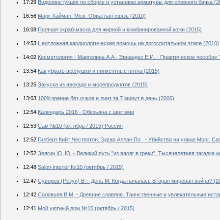
17:29
Видеоинстукция по сборке и установке арматуры для сливного бачка (2
16:56
Марк Хайман. Мозг. Обратная связь (2010)
16:08
Горячая скраб-маска для жирной и комбинированной кожи (2015)
14:53
Неотложная кардиологическая помощь на догоспитальном этапе (2010)
14:02
Косметология - Марголина А.А., Эрнандес Е.И. - Практическое пособие 
13:54
Как убрать веснушки и пигментные пятна (2015)
13:25
Закуска из авокадо и морепродуктов (2015)
13:03
100%зрение без очков и линз за 7 минут в день (2006)
12:54
Календарь 2016 - Обезьяна с цветами
12:53
Сам №10 (октябрь / 2015) Россия
12:52
Гилберт Кийт Честертон, Эдгар Аллан По - Убийства на улице Морг. С
12:52
Звягин Ю. Ю. - Великий путь "из варяг в греки". Тысячелетняя загадка и
12:48
Salon-interior №10 (октябрь / 2015)
12:47
Суворов (Резун) В. - День М. Когда началась Вторая мировая война? (2
12:42
Соловьев В.М. - Древние славяне. Таинственные и увлекательные исто
12:41
Мой уютный дом №10 (октябрь / 2015)