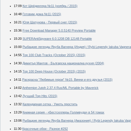
17:09
Кот Шрёдингера №11 (ноябрь / 2015)
16:48
Готовим дома №11 (2015)
16:21
Юля Шатунова - Первый снег (2015)
15:36
Free Download Manager 5.0.5140 Preview Portable
15:20
SUPERAntiSpyware 6.0.1208 DB 12148 Portable
15:00
Рыбацкие легенды Якуба Вагнера (Индия) / Rybi Legendy Iakuba Vagnera 
14:55
Top 100 Club Tracks (October 2015) (2015)
14:30
Димитър Мантов - Българска национална кухня (2004)
14:15
Top 100 Deep House (October 2015) (2015)
14:11
Раскраска "Любимые герои" №15. Винни и его друзья (2015)
14:02
Anthemion Jutoh 2.37.4 Rus/ML Portable by Maverick
13:42
Лучший Top-Hits (2015)
13:32
Календарная сетка - Уметь простить
13:29
Книжная серия - «Бестселлеры Голливуда» в 54 томах
13:06
Рыбацкие легенды Якуба Вагнера (Амазония) / Rybi Legendy Iakuba Vagne
11:30
Красочные обои - Разное #292