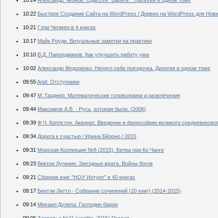
10:22
Быстрое Создание Сайта на WordPress / Дорвеи на WordPress для Нови
10:21
Гэри Чепмен в 4 книгах
10:17
Майк Роуди. Визуальные заметки на практике
10:10
В.Д. Паронджанов. Как улучшить работу ума
10:02
Александр Федоренко. Ничего себе поездочка. Дилогия в одном томе
09:55
Anid. Отступники
09:47
М. Гарднер. Математические головоломки и развлечения
09:44
Максимов А.В. - Русь, которая была. (2006)
09:39
Ф.Ч. Коплстон. Аквинат. Введение в философию великого средневеково
09:34
Дорога к счастью / Ирина Бйорно / 2015
09:31
Морская Коллекция №8 (2015). Битва при Ко Чанге
09:23
Виктор Лугинин. Звездные врата. Войны богов
09:21
Сборник книг "НОУ Интуит" в 40 книгах
09:17
Бентли Литтл - Собрание сочинений (20 книг) (2014-2015)
09:14
Михаил Дулепа. Господин барон
09:06
Здоровье №11 (ноябрь 2015) Россия