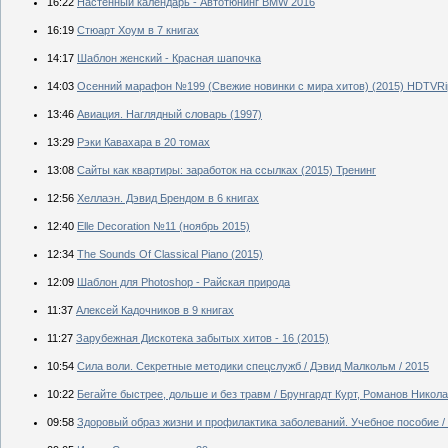
16:22
Настенный календарь - Автотюнинг BMW 2016
16:19
Стюарт Хоум в 7 книгах
14:17
Шаблон женский - Красная шапочка
14:03
Осенний марафон №199 (Свежие новинки с мира хитов) (2015) HDTVRi
13:46
Авиация. Наглядный словарь (1997)
13:29
Рэки Кавахара в 20 томах
13:08
Сайты как квартиры: заработок на ссылках (2015) Тренинг
12:56
Хеллаэн. Дэвид Брендом в 6 книгах
12:40
Elle Decoration №11 (ноябрь 2015)
12:34
The Sounds Of Classical Piano (2015)
12:09
Шаблон для Photoshop - Райская природа
11:37
Алексей Кадочников в 9 книгах
11:27
Зарубежная Дискотека забытых хитов - 16 (2015)
10:54
Сила воли. Секретные методики спецслужб / Дэвид Малкольм / 2015
10:22
Бегайте быстрее, дольше и без травм / Брунгардт Курт, Романов Никола
09:58
Здоровый образ жизни и профилактика заболеваний. Учебное пособие /