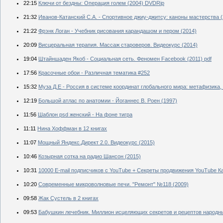
22:15
Ключи от бездны: Операция голем (2004) DVDRip
21:32
Иванов-Катанский С.А. - Спортивное джиу-джитсу: каноны мастерства (2
21:22
Фрэнк Логан - Учебник рисования карандашом и пером (2014)
20:09
Висцеральная терапия. Массаж староверов. Видеокурс (2014)
19:04
Штайншаден Якоб - Социальная сеть. Феномен Facebook (2011) pdf
17:56
Красочные обои - Различная тематика #252
15:32
Муза Д.Е - Россия в системе координат глобального мира: метафизика,
12:19
Большой атлас по анатомии - Йоганнес В. Роен (1997)
11:56
Шаблон psd женский - На фоне тигра
11:11
Нина Хоффман в 12 книгах
11:07
Мощный Яндекс.Директ 2.0. Видеокурс (2015)
10:46
Козырная сотка на радио Шансон (2015)
10:31
10000 E-mail подписчиков с YouTube + Секреты продвижения YouTube К
10:20
Современные микроволновые печи. "Ремонт" №118 (2009)
09:58
Жак Сустель в 2 книгах
09:53
Бабушкин лечебник. Миллион исцеляющих секретов и рецептов народных