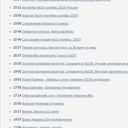
23:21
Авторевю №20 (октябрь 2015) Россия
23:05
Клаксон №18 (сентябрь-октябрь 2015)
23:00
Становление Европы в 6 книгах
22:46
Привычки толстых. Диета наоборот
22:40
Сад своими руками №11 (ноябрь / 2015)
22:27
Теория получаса. Как похудеть за 30 минут в день
20:37
Original Mix progressive Trance (2015)
19:20
Золотая коллекция рецептов. Спецвыпуск №109. Лучшие заготовки из м
19:05
Золотая коллекция рецептов. Спецвыпуск №108. Вкусные заготовки из 
19:01
Юрий Поляков - Любовь в эпоху перемен (2015) аудиокнига
17:56
Иван Шмелёв - Богомолье (Аудиокнига)
17:14
Обои на рабочий стол - Различная тематика #41
15:50
Алексей Челноков в 9 книгах
15:17
Феликс Зигель в 21 книге
14:07
Борис Иванов в 34 произведениях
12:56
Фундамент, родвал, погреб