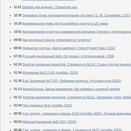
11:01
Шаблон для мужчин - Правитель маг
10:35
Здоровые почки: мочевыделительная система / О. М. Соловьёва / 2013
10:26
Криминальное чтиво (Клуб семейного досуга) в 25 томах
10:01
Корпоративная культура современной компании. Генезис и тенденции раз
09:55
Как научиться писать сочинение на "отлично"
08:56
Привычки толстых. Диета наоборот / Элен Руперт-Грин / 2014
07:20
Русский рукопашный бой в 10 уроках / А.А.Кадочников / 2006
02:19
Золотая коллекция рецептов. Спецвыпуск №114. Суши и другие рецепты
01:54
Игромания №11 (218) (ноябрь / 2015)
01:30
Еда. Коллекция №7 (57). Любимые рецепты. Русская кухня (2015)
01:13
Андрей Ильин. Школа выживания. Как избежать голодной смерти
01:12
Золотая коллекция рецептов. Спецвыпуск №111. Запеканки успех любой
01:04
Про здоровье №11 (ноябрь 2015)
00:55
Сад, огород - кормилец и лекарь №20 (октябрь 2015). Лунный календар
00:54
Морская Коллекция №8 (191) (2015)
00:46
Сад, огород - кормилец и лекарь. Спецвыпуск №20 (октябрь 2015)