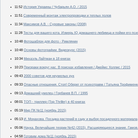
11:52
История Украины / Чубарьян А.О. / 2015
11:51
Современный монтаж электропроводки и теплых полов
11:34
Максимов А.В. - Суровые законы (2008)
11:28
Тесты для вашего кота. Измерь IQ домашнего любимца и пойми его пси
10:48
Фотошаблон для фото - Римлянин
10:48
Основы фотографии. Видеокурс (2015)
10:34
Михаэль Лайтман в 18 книгах
10:23
Призраки вокруг нас. В поисках избавления / Джеймс Холлис / 2015
09:43
2000 советов для неумелых рук
09:33
Опасные отношения. Стоп! Оберег от психотравм / Татьяна Трофименко
09:13
Домашний умелец / Горбанев В.П. / 1995
08:01
ТОП - триллер (Top Thriller) в 40 книгах
05:19
Мир ПК №11 (ноябрь 2015)
05:13
И. Монахова. Посадка растений в саду и выбор посадочного материала
05:06
Наука. Величайшие теории №42 (2015). Расширяющееся знание. Гамов
04:58
Готовим дома №11 (ноябрь 2015)