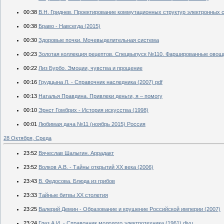
00:38
В.Н. Гриднев. Проектирование коммутационных структур электронных 
00:38
Браво - Навсегда (2015)
00:30
Здоровые почки. Мочевыделительная система
00:23
Золотая коллекция рецептов. Спецвыпуск №110. Фаршированные овощи
00:22
Лиз Бурбо. Эмоции, чувства и прощение
00:16
Грудцына Л. - Справочник наследника (2007) pdf
00:13
Наталья Правдина. Привлеки деньги, я – помогу
00:10
Эрнст Гомбрих - История искусства (1998)
00:01
Любимая дача №11 (ноябрь 2015) Россия
28 Октября, Среда
23:52
Вячеслав Шалыгин. Аррадакт
23:52
Волков А.В. - Тайны открытий ХХ века (2006)
23:43
В. Федосова. Блюда из грибов
23:33
Тайные битвы XX столетия
23:25
Валерий Демин - Образование и крушение Российской империи (2007)
23:24
Глаз А.И. - Справочник молодого электротехника (1961) djvu