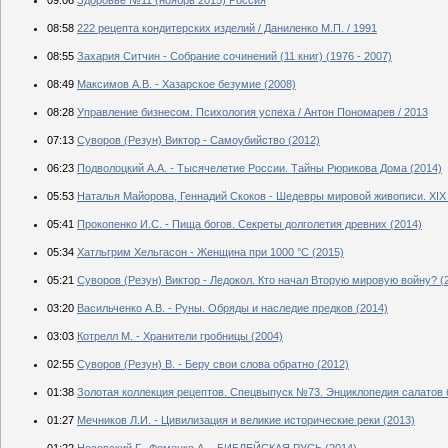
08:58
222 рецепта кондитерских изделий / Даниленко М.П. / 1991
08:55
Захария Ситчин - Собрание сочинений (11 книг) (1976 - 2007)
08:49
Максимов А.В. - Хазарское безумие (2008)
08:28
Управление бизнесом. Психология успеха / Антон Пономарев / 2013
07:13
Суворов (Резун) Виктор - Самоубийство (2012)
06:23
Подволоцкий А.А. - Тысячелетие России. Тайны Рюрикова Дома (2014)
05:53
Наталья Майорова, Геннадий Скоков - Шедевры мировой живописи. XIX 
05:41
Прокопенко И.С. - Пища богов. Секреты долголетия древних (2014)
05:34
Хатльгрим Хельгасон - Женщина при 1000 °C (2015)
05:21
Суворов (Резун) Виктор - Ледокол. Кто начал Вторую мировую войну? (
03:20
Васильченко А.В. - Руны. Обряды и наследие предков (2014)
03:03
Котрелл М. - Хранители гробницы (2004)
02:55
Суворов (Резун) В. - Беру свои слова обратно (2012)
01:38
Золотая коллекция рецептов. Спецвыпуск №73. Энциклопедия салатов 
01:27
Мечников Л.И. - Цивилизация и великие исторические реки (2013)
01:22
Носовский Г., Фоменко А. - БИБЛЕЙСКАЯ РУСЬ (2014)