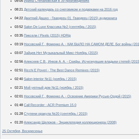
09:05
Ирина Степановская в 39 произведениях
08:21
Детский календарь со снеговиком и подарками на 2016 год
04:22
Дмитрий Дашко - Гвардеец 01. Гвардеец (2015) аудиокнига
03:52
Salon De Luxe Классика №2 (сентябрь / 2015)
03:35
Пиксели / Pixels (2015) HDRip
03:19
Носовский Г., Фоменко А. - КАК БЫЛО НА САМОМ ДЕЛЕ. Бог войны (201
03:07
Зайцев.Нет Музыкальный Микс-Ноябрь (2015)
02:56
Алексеев С.В., Инков А. А. - Скифы. Исчезнувшие владыки степей (2015
02:51
Ricchi E Poveri - The Best Dance Remixes (2015)
02:40
Salon-interior №11 (ноябрь / 2015)
02:21
Мой уютный дом №11 (ноябрь / 2015)
02:01
Носовский Г., Фоменко А. - Освоение Америки Русью-Ордой (2015)
01:48
Call Recorder - ACR Premium 15.0
01:28
Ступени оракула №20 (сентябрь / 2015)
01:20
Александр Щелоков - Энциклопедия коллекционера (2008)
25 Октября, Воскресенье