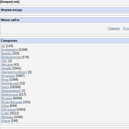
[
KeeperLink
]
Форма входа
Меню сайта
Главная
О с
Categories
3D
[120]
Аудиокниги
[2168]
Бизнес
[110]
Видеомонтаж
[179]
ГИС
[1]
Детское
[41]
Дизайн
[1941]
Документооборот
[3]
Журналы
[3387]
Игры
[1084]
Интересное
[13]
Книги
[18286]
Манимейкинг
[7]
Мобильные
[217]
Музыка
[8408]
Мультфильмы
[191]
Обои
[949]
Обучение
[2463]
Софт
[3212]
Фильмы
[1045]
Юмор
[240]