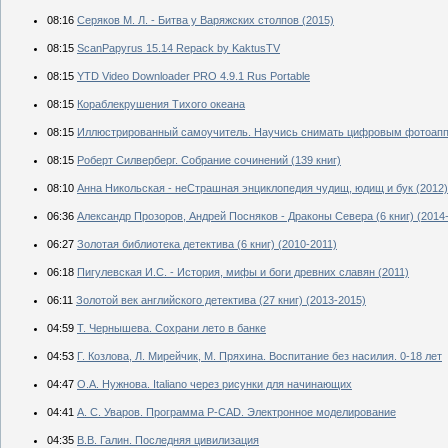
08:16
Серяков М. Л. - Битва у Варяжских столпов (2015)
08:15
ScanPapyrus 15.14 Repack by KaktusTV
08:15
YTD Video Downloader PRO 4.9.1 Rus Portable
08:15
Кораблекрушения Тихого океана
08:15
Иллюстрированный самоучитель. Научись снимать цифровым фотоап
08:15
Роберт Силверберг. Собрание сочинений (139 книг)
08:10
Анна Никольская - неСтрашная энциклопедия чудищ, юдищ и бук (2012)
06:36
Александр Прозоров, Андрей Посняков - Драконы Севера (6 книг) (2014
06:27
Золотая библиотека детектива (6 книг) (2010-2011)
06:18
Пигулевская И.С. - История, мифы и боги древних славян (2011)
06:11
Золотой век английского детектива (27 книг) (2013-2015)
04:59
Т. Чернышева. Сохрани лето в банке
04:53
Г. Козлова, Л. Мирейчик, М. Пряхина. Воспитание без насилия. 0-18 лет
04:47
О.А. Нужнова. Italiano через рисунки для начинающих
04:41
А. С. Уваров. Программа P-CAD. Электронное моделирование
04:35
В.В. Галин. Последняя цивилизация