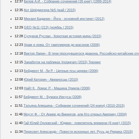
12:37
Белов А.И. - Собрание сочинений (26 книг) (1999-2014)
12:35
Кот Шрёдингера №5 (май / 2015)
12:32
Михаил Баданин - Йога - основной инстинкт (2012)
12:29
GEO №11 (213) (ноябрь / 2015)
12:28
Сулумов Руслан - Короткая история мира (2015)
12:23
Храм и ложа. От тамплиеров до масонов (2006)
12:18
Виктор Ларин - В тени проснувшегося дракона. Российско-китайские от
12:15
Заработок на пабликах Instagram (2015) Тренинг
12:13
Бейджент М., Ли Р. - Цепные псы церкви (2006)
12:08
Юрий Каторин - Авианосцы (2010)
12:03
Найт К., Ломас Р. - Машина Уриила (2006)
11:57
Бейджент М. - Бумаги Иисуса (2008)
11:51
Татьяна Алюшина - Собрание сочинений (24 книги) (2010-2015)
11:46
Моуэт Ф. - От Ариев до Викингов, или Кто открыл Америку (2004)
11:40
Гай Юлий Орловский - Юджин - повелитель времени (6 книг) (2015)
11:34
Пересвет Александр - Повести исконных лет. Русь до Рюрика (2015)