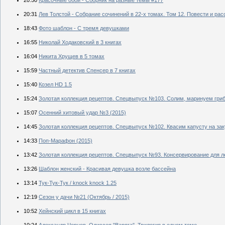
20:31
Лев Толстой - Собрание сочинений в 22-х томах. Том 12. Повести и рас
18:43
Фото шаблон - С тремя девушками
16:55
Николай Ходаковский в 3 книгах
16:04
Никита Хрущев в 5 томах
15:59
Частный детектив Спенсер в 7 книгах
15:40
Козел HD 1.5
15:24
Золотая коллекция рецептов. Спецвыпуск №103. Солим, маринуем гриб
15:07
Осенний хитовый удар №3 (2015)
14:45
Золотая коллекция рецептов. Спецвыпуск №102. Квасим капусту на зак
14:33
Поп-Марафон (2015)
13:42
Золотая коллекция рецептов. Спецвыпуск №93. Консервирование для ле
13:26
Шаблон женский - Красивая девушка возле бассейна
13:14
Тук-Тук-Тук / knock knock 1.25
12:19
Сезон у дачи №21 (Октябрь / 2015)
10:52
Хейнский цикл в 15 книгах
10:24
Александр Чернов. Одиссея "Варяга". Трилогия в одном томе