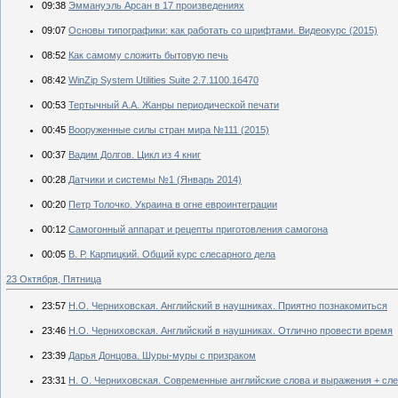
09:38
Эммануэль Арсан в 17 произведениях
09:07
Основы типографики: как работать со шрифтами. Видеокурс (2015)
08:52
Как самому сложить бытовую печь
08:42
WinZip System Utilities Suite 2.7.1100.16470
00:53
Тертычный А.А. Жанры периодической печати
00:45
Вооруженные силы стран мира №111 (2015)
00:37
Вадим Долгов. Цикл из 4 книг
00:28
Датчики и системы №1 (Январь 2014)
00:20
Петр Толочко. Украина в огне евроинтеграции
00:12
Самогонный аппарат и рецепты приготовления самогона
00:05
В. Р. Карпицкий. Общий курс слесарного дела
23 Октября, Пятница
23:57
Н.О. Черниховская. Английский в наушниках. Приятно познакомиться
23:46
Н.О. Черниховская. Английский в наушниках. Отлично провести время
23:39
Дарья Донцова. Шуры-муры с призраком
23:31
Н. О. Черниховская. Современные английские слова и выражения + сле