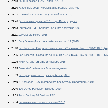
23:18
Дачные секреты №6 (ноябрь / 2015)
23:10
Красочные обои - Коллекция на разные темы #62
22:32
Осенний хит. Супер популярный №3 (2015)
21:26
Детский календарь на 2016 год - В кругу друзей
21:13
Григорьев В.И. - Справочная книга электрика (2004)
21:11
100 Classic Suites (2015)
21:01
Зарубежная Дискотека забытых хитов - 17 (2015)
20:18
Лев Толстой - Собрание сочинений в 22-х томах. Том 10 (1872-1886) (А
19:35
Лев Толстой - Собрание сочинений в 22-х томах. Том 03 (1857-1863) (А
19:05
Мини каталог orıflame 15 (ноябрь 2015)
18:15
Алексей Олейников в 24 произведениях
18:09
Вся правда о сайтах для заработка (2015)
17:49
А. Алексеев - Сад и огород без вредителей и болезней (2001)
17:40
100 Dance Halloween Episode (2015)
17:39
Rons Deviney 18 Designs PSD
17:34
Валочный клин своими руками (2015)