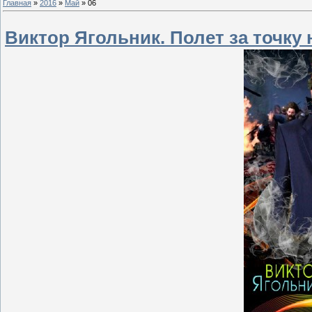
Главная
»
2016
»
Май
»
06
Виктор Ягольник. Полет за точку