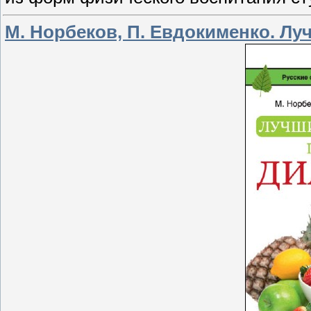
М. Норбеков, П. Евдокименко. Лу