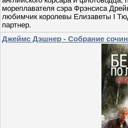
мореплавателя сэра Фрэнсиса Дрейк
любимчик королевы Елизаветы I Тюд
партнер.
Джеймс Дэшнер - Собрание сочинен