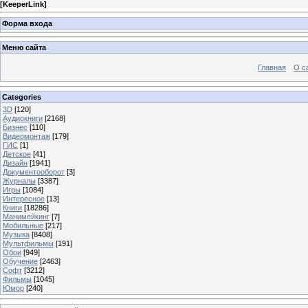
[
KeeperLink
]
Форма входа
Меню сайта
Главная
О с
Categories
3D
[120]
Аудиокниги
[2168]
Бизнес
[110]
Видеомонтаж
[179]
ГИС
[1]
Детское
[41]
Дизайн
[1941]
Документооборот
[3]
Журналы
[3387]
Игры
[1084]
Интересное
[13]
Книги
[18286]
Манимейкинг
[7]
Мобильные
[217]
Музыка
[8408]
Мультфильмы
[191]
Обои
[949]
Обучение
[2463]
Софт
[3212]
Фильмы
[1045]
Юмор
[240]