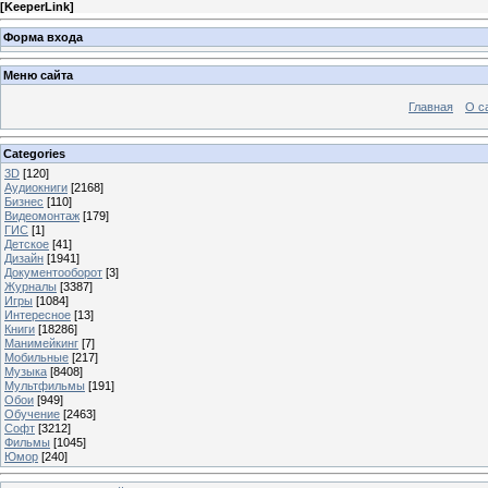
[
KeeperLink
]
Форма входа
Меню сайта
Главная
О с
Categories
3D
[120]
Аудиокниги
[2168]
Бизнес
[110]
Видеомонтаж
[179]
ГИС
[1]
Детское
[41]
Дизайн
[1941]
Документооборот
[3]
Журналы
[3387]
Игры
[1084]
Интересное
[13]
Книги
[18286]
Манимейкинг
[7]
Мобильные
[217]
Музыка
[8408]
Мультфильмы
[191]
Обои
[949]
Обучение
[2463]
Софт
[3212]
Фильмы
[1045]
Юмор
[240]