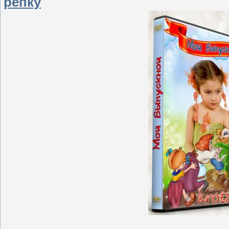
репку