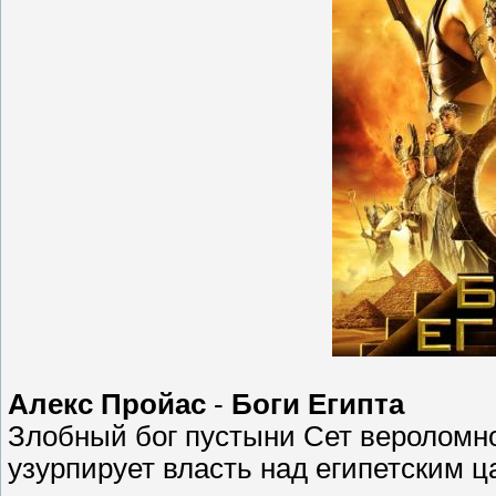
Алекс Пройас
-
Боги Египта
Злобный бог пустыни Сет вероломно
узурпирует власть над египетским ц