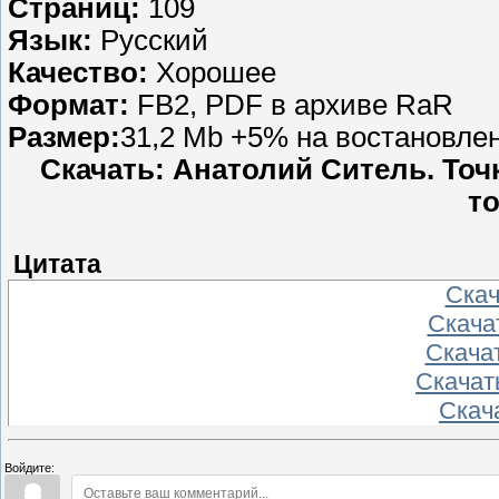
Страниц:
109
Язык:
Русский
Качество:
Хорошее
Формат:
FB2, PDF в архиве RaR
Размер:
31,2 Mb +5% на востановле
Скачать: Анатолий Ситель. Точ
то
Цитата
Скача
Скачат
Скачат
Скачать
Скача
Войдите: