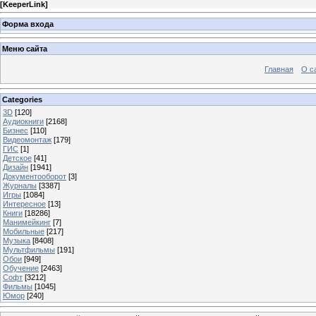
[
KeeperLink
]
Форма входа
Меню сайта
Главная
О с
Categories
3D
[120]
Аудиокниги
[2168]
Бизнес
[110]
Видеомонтаж
[179]
ГИС
[1]
Детское
[41]
Дизайн
[1941]
Документооборот
[3]
Журналы
[3387]
Игры
[1084]
Интересное
[13]
Книги
[18286]
Манимейкинг
[7]
Мобильные
[217]
Музыка
[8408]
Мультфильмы
[191]
Обои
[949]
Обучение
[2463]
Софт
[3212]
Фильмы
[1045]
Юмор
[240]