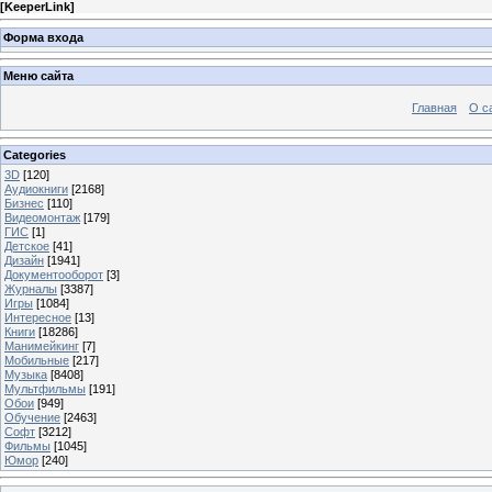
[
KeeperLink
]
Форма входа
Меню сайта
Главная
О с
Categories
3D
[120]
Аудиокниги
[2168]
Бизнес
[110]
Видеомонтаж
[179]
ГИС
[1]
Детское
[41]
Дизайн
[1941]
Документооборот
[3]
Журналы
[3387]
Игры
[1084]
Интересное
[13]
Книги
[18286]
Манимейкинг
[7]
Мобильные
[217]
Музыка
[8408]
Мультфильмы
[191]
Обои
[949]
Обучение
[2463]
Софт
[3212]
Фильмы
[1045]
Юмор
[240]