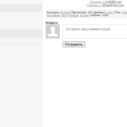
Скачать с
LetItBit.net
Скачать с
ShareFlare.net
Категория
:
Музыка
|
Просмотров
:
222
|
Добавил
:
s-bog
|
Теги
:
сбо
Recordный
,
авто
,
Клубная
,
музыка
|
Рейтинг
:
0.0
/
0
Войдите:
Отправить