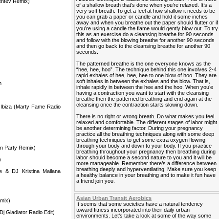
entev Remix)
of a shallow breath that’s done when you’re relaxed. It’s a
very soft breath. To get a feel at how shallow it needs to be
you can grab a paper or candle and hold it some inches
away and when you breathe out the paper should flutter or if
you’re using a candle the flame would gently blow out. To try
this as an exercise do a cleansing breathe for 90 seconds
and follow with the blowing breathe for another 90 seconds
and then go back to the cleansing breathe for another 90
seconds.
The patterned breathe is the one everyone knows as the
“hee, hee, hoo”. The technique behind this one involves 2-4
rapid exhales of hee, hee, hee to one blow of hoo. They are
soft inhales in between the exhales and the blow. That is,
m
inhale rapidly in between the hee and the hoo. When you’e
having a contraction you want to start with the cleansing
breathe then the patterned breathing and end again at the
cleansing once the contraction starts slowing down.
 Ibiza (Marty Fame Radio
There is no right or wrong breath. Do what makes you feel
relaxed and comfortable. The different stages of labor might
be another determining factor. During your pregnancy
practice all the breathing techniques along with some deep
breathing techniques to get some extra oxygen flowing
through your body and down to your body. If you practice
n Party Remix)
breathing throughout your pregnancy then breathing during
labor should become a second nature to you and it will be
)
more manageable. Remember there’s a difference between
breathing deeply and hyperventilating. Make sure you keep
 & DJ Kristina Mailana
a healthy balance in your breathing and to make it fun have
a friend join you.
Asian Urban Transit Aerobics
emix)
It seems that some societies have a natural tendency
toward fitness incorporated into their daily urban
 Gladiator Radio Edit)
environments. Let’s take a look at some of the way some