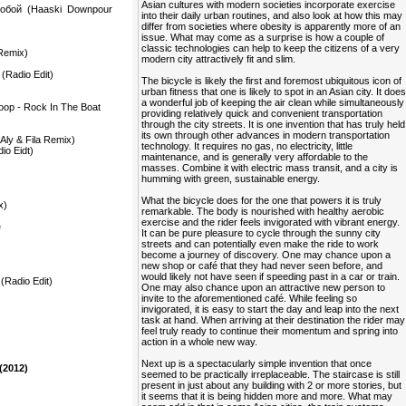
Asian cultures with modern societies incorporate exercise
тобой (Haaski Downpour
into their daily urban routines, and also look at how this may
differ from societies where obesity is apparently more of an
issue. What may come as a surprise is how a couple of
classic technologies can help to keep the citizens of a very
 Remix)
modern city attractively fit and slim.
 (Radio Edit)
The bicycle is likely the first and foremost ubiquitous icon of
urban fitness that one is likely to spot in an Asian city. It doe
a wonderful job of keeping the air clean while simultaneously
oop - Rock In The Boat
providing relatively quick and convenient transportation
through the city streets. It is one invention that has truly held
its own through other advances in modern transportation
Aly & Fila Remix)
technology. It requires no gas, no electricity, little
io Eidt)
maintenance, and is generally very affordable to the
masses. Combine it with electric mass transit, and a city is
humming with green, sustainable energy.
What the bicycle does for the one that powers it is truly
x)
remarkable. The body is nourished with healthy aerobic
exercise and the rider feels invigorated with vibrant energy.
e
It can be pure pleasure to cycle through the sunny city
streets and can potentially even make the ride to work
become a journey of discovery. One may chance upon a
new shop or café that they had never seen before, and
would likely not have seen if speeding past in a car or train.
 (Radio Edit)
One may also chance upon an attractive new person to
invite to the aforementioned café. While feeling so
invigorated, it is easy to start the day and leap into the next
task at hand. When arriving at their destination the rider may
feel truly ready to continue their momentum and spring into
action in a whole new way.
Next up is a spectacularly simple invention that once
(2012)
seemed to be practically irreplaceable. The staircase is still
present in just about any building with 2 or more stories, but
it seems that it is being hidden more and more. What may