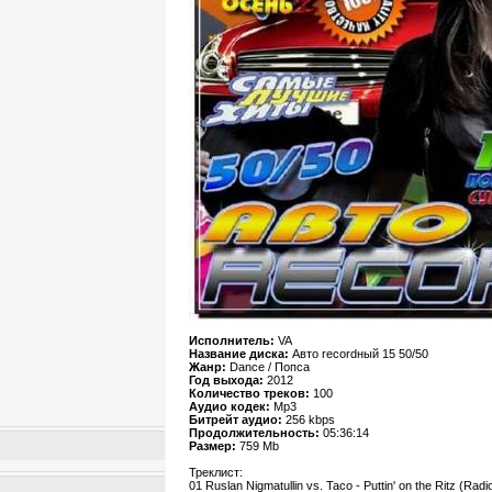
Исполнитель:
VA
Название диска:
Авто recordный 15 50/50
Жанр:
Dance / Попса
Год выхода:
2012
Количество треков:
100
Аудио кодек:
Mp3
Битрейт аудио:
256 kbps
Продолжительность:
05:36:14
Размер:
759 Mb
Треклист:
01 Ruslan Nigmatullin vs. Taco - Puttin' on the Ritz (Radi