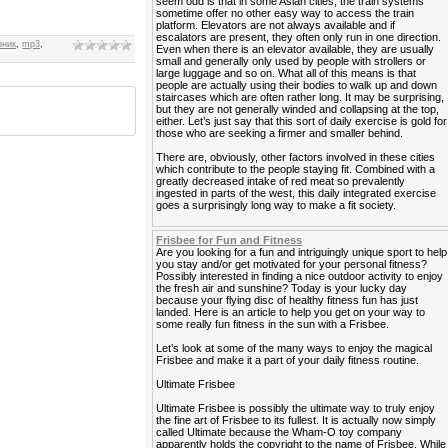
seem odd is that in some Asian cities, the train systems
sometime offer no other easy way to access the train
platform. Elevators are not always available and if
escalators are present, they often only run in one direction.
рник
,
mp3
,
Even when there is an elevator available, they are usually
small and generally only used by people with strollers or
large luggage and so on. What all of this means is that
people are actually using their bodies to walk up and down
staircases which are often rather long. It may be surprising,
but they are not generally winded and collapsing at the top,
either. Let’s just say that this sort of daily exercise is gold for
those who are seeking a firmer and smaller behind.
There are, obviously, other factors involved in these cities
which contribute to the people staying fit. Combined with a
greatly decreased intake of red meat so prevalently
ingested in parts of the west, this daily integrated exercise
goes a surprisingly long way to make a fit society.
Frisbee for Fun and Fitness
Are you looking for a fun and intriguingly unique sport to help
you stay and/or get motivated for your personal fitness?
Possibly interested in finding a nice outdoor activity to enjoy
the fresh air and sunshine? Today is your lucky day
because your flying disc of healthy fitness fun has just
landed. Here is an article to help you get on your way to
some really fun fitness in the sun with a Frisbee.
Let’s look at some of the many ways to enjoy the magical
Frisbee and make it a part of your daily fitness routine.
Ultimate Frisbee
Ultimate Frisbee is possibly the ultimate way to truly enjoy
the fine art of Frisbee to its fullest. It is actually now simply
called Ultimate because the Wham-O toy company
apparently holds the copyright to the name of Frisbee. While