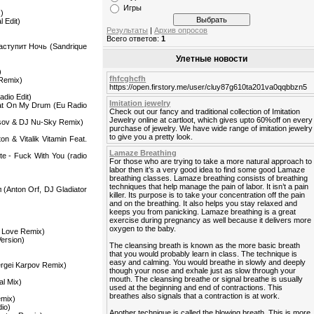
Игры
x)
l Edit)
Результаты
|
Архив опросов
Всего ответов:
1
Наступит Ночь (Sandrique
Улетные новости
)
fhfcghcfh
 Remix)
https://open.firstory.me/user/cluy87g610ta201va0qqbbzn5
dio Edit)
Imitation jewelry
eat On My Drum (Eu Radio
Check out our fancy and traditional collection of Imitation
Jewelry online at cartloot, which gives upto 60%off on every
tsov & DJ Nu-Sky Remix)
purchase of jewelry. We have wide range of imitation jewelry
to give you a pretty look.
& Vitalik Vitamin Feat.
Lamaze Breathing
te - Fuck With You (radio
For those who are trying to take a more natural approach to
labor then it’s a very good idea to find some good Lamaze
breathing classes. Lamaze breathing consists of breathing
techniques that help manage the pain of labor. It isn’t a pain
(Anton Orf, DJ Gladiator
killer. Its purpose is to take your concentration off the pain
and on the breathing. It also helps you stay relaxed and
keeps you from panicking. Lamaze breathing is a great
exercise during pregnancy as well because it delivers more
oxygen to the baby.
 Love Remix)
Version)
The cleansing breath is known as the more basic breath
)
that you would probably learn in class. The technique is
easy and calming. You would breathe in slowly and deeply
rgei Karpov Remix)
though your nose and exhale just as slow through your
mouth. The cleansing breathe or signal breathe is usually
l Mix)
used at the beginning and end of contractions. This
breathes also signals that a contraction is at work.
emix)
io)
Another technique is called the blowing breath. This is more