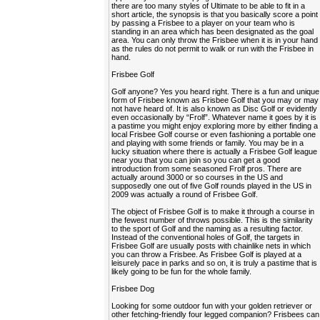
there are too many styles of Ultimate to be able to fit in a
short article, the synopsis is that you basically score a point
by passing a Frisbee to a player on your team who is
standing in an area which has been designated as the goal
area. You can only throw the Frisbee when it is in your hand
as the rules do not permit to walk or run with the Frisbee in
hand.
Frisbee Golf
Golf anyone? Yes you heard right. There is a fun and unique
form of Frisbee known as Frisbee Golf that you may or may
not have heard of. It is also known as Disc Golf or evidently
even occasionally by “Frolf”. Whatever name it goes by it is
a pastime you might enjoy exploring more by either finding a
local Frisbee Golf course or even fashioning a portable one
and playing with some friends or family. You may be in a
lucky situation where there is actually a Frisbee Golf league
near you that you can join so you can get a good
introduction from some seasoned Frolf pros. There are
actually around 3000 or so courses in the US and
supposedly one out of five Golf rounds played in the US in
2009 was actually a round of Frisbee Golf.
The object of Frisbee Golf is to make it through a course in
the fewest number of throws possible. This is the similarity
to the sport of Golf and the naming as a resulting factor.
Instead of the conventional holes of Golf, the targets in
Frisbee Golf are usually posts with chainlike nets in which
you can throw a Frisbee. As Frisbee Golf is played at a
leisurely pace in parks and so on, it is truly a pastime that is
likely going to be fun for the whole family.
Frisbee Dog
Looking for some outdoor fun with your golden retriever or
other fetching-friendly four legged companion? Frisbees can