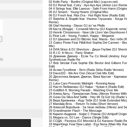
02 Knife Party - Bonfire (Original Mix) (zaycev.net)
03 DJ Renat feat. Cotry - Aye Aye Aye (Anton Liss Remi
04 4 Strings feat. Ellie Lawson - Safe From Harm (Origina
05 DJ Smash - Young Hearts (Original Mix)
06 DJ Fresh feat. Rita Ora - Hot Right Now (Radio Edit)
07 Batishta & Shaplin feat. Ульяна Глушкова - Когда 
Remix)
08 Olaf Henning - Dieser DJ ist 'ne Pfeife
09 Каста (Влади) - Сочиняй Мечты (DJ Kopernik remix
10 Henrik Christensen - New Life (Jorn Van Deynhoven
11 Pixie Lott - Young, Foolish, Happy - Megamix
12 DJ Шишкин and DJ Bliznec feat. Masta - Без тебя (Ra
13 Gabry Ponte Feat Pitbll And Sophia Del Carmen - B
Mix)
14 0VIA Sirius & DJ Shevtsov - Диши Глубже (DJ Shev
15 R.I.O. ft Nicco - Party Shaker
16 Доминик Джекер - Если Ты Со Мной (Andrey Keyton 
st.
Syntheticsax Radio Re
17 Bob Sinclair Feat Sophie Elis Bextor And Gilbere For
Edit)
18 Аслан Гусейнов - Лето (Radu Sirbu Radio Version)
19 Dave202 - We Are One (Vocal Club Mix Edit)
20 Дискотека Авария, Джиган, Вика Крутая - Карнавал 
Remix)
21 Luka Caro Presents Midnight - Running Away
22 Настя Любимова i DJ Haipa - Чужая я (Radio Edit)
23 Goldfish ft. Morning Parade - Washing Over Me
24 Алина Артц - Прекрасная Ложь (Alexey Romeo With
25 Geao Da Silva And Saftik - Hey Mr Dj Get Up (Radio 
26 Вера Брежнева - Ищу Тебя (DJ Smile Extended Mix
27 Mandala Bros. - Return To India (Short Version)
28 Алексей Воробьев - За твою любовь (Hitretz and Se
29 Grandmaster Flash - The Message
30 Кирилл Андреев - Кофе С Ромом (DJ Arhipoff Origina
31 Megara vs. DJ Lee - Dance (Single Edit)
32 СОДА - Разлука (DJ Movskii & DJ Karasev Radio R
33 MajorKings Feat New Label - Esa Nena (Main Mix Rad