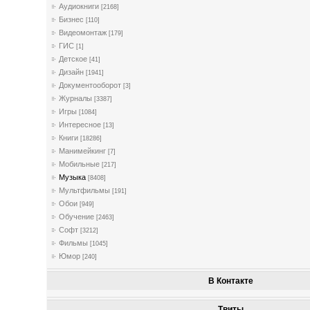
Аудиокниги
[2168]
Бизнес
[110]
Видеомонтаж
[179]
ГИС
[1]
Детское
[41]
Дизайн
[1941]
Документооборот
[3]
Журналы
[3387]
Игры
[1084]
Интересное
[13]
Книги
[18286]
Манимейкинг
[7]
Мобильные
[217]
Музыка
[8408]
Мультфильмы
[191]
Обои
[949]
Обучение
[2463]
Софт
[3212]
Фильмы
[1045]
Юмор
[240]
В Контакте
Твиты