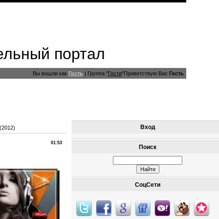
ельный портал
Вы вошли как
Гость
|
Группа
"
Гости
"
Приветствую Вас
Гость
Вход
(2012)
01:53
Поиск
СоцСети