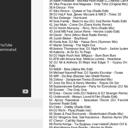
34 Ваня Романов - Москва-Нью-Йорк (CJ Alexey Lavr
35 Vika Prayster And Magnata - Only Time (Original Mix)
36 A-Dessa - Fire
37 Kiko Rivera - Quitate el Top (Radio Edit)
38 DJ HaLF feat. Денис Мусаев & Will D - Плюс 32
39 Ilse Delange - Hurricane
40 5sta Family - Вместе мы (DJ Jurij Remix Radio Edit)
41 Javi Mula - Come On (Dave Kurtis Remix)
42 DJ Kerim Muravey - Лето, Лето (Radio Mix)
43 Jordi MB Feat Jason Rene - Heroes (radio Edit)
44 David - Лето (Mexx Beat Radio Remix)
45 Justin Bieber - Boyfriend
46 Ksela feat. DJ Alix - Наша Лето (Summer Mix)
47 Martin Solveig - The Night Out
48 Antony Thompson feat. DJ Night Rush - Jarkim Iyule
49 Kalimna - Ai Se Eu Te Pego
50 DJ Night Rush feat. Biffguyz - Bum Bum Bum
51 ATB with Amurai feat. Melissa Loretta - Heartbeat
52 DJ Nil & Anthony El Mejor feat Edgar T - Gypsy On
Edit)
53 W&W - Beta (Alpha Mix Edit)
54 Michael Naumoff feat. DJ Sandro Escobar - Голая
55 Wtf! - Da Bop (Bastian Van Shield Remix)
56 Zebosi - Загарелая Попка (Extended Mix)
57 Jose De Rico & Henry Mendez - Rayos De Sol
58 Бурановские Бабушки - Party for Everybody (DJ Slo
59 Scooter - The Only One
60 Елка - Около тебя (DJ Nejtrino & DJ Stranger Remix
61 Underworld - Always Loved A Film (Radio Edit)
62 Артур Пирожков - Красивая Песня (DJ Favorite
Summer Radio Edit)
63 Clokx - Oddity (Radio Edit)
64 DJ Richi - Plyaj (Radio mix)
65 Shato & Paul Rockseek - Woderfooled (Radio Mix)
66 DJ Vengerov feat. Sati Kazanova - Buenos-Ayres (R
67 Cheryl - Call My Name
68 Roma Kenga - Ты Будешь счастливой (Anton Orf & Dj
69 Abel Almena Feat Bearlin - Maybe Im Right