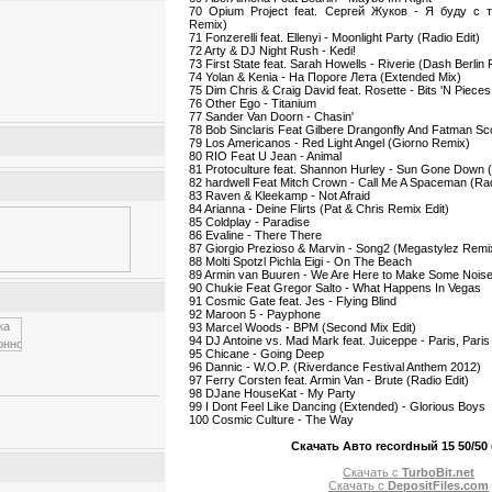
70 Opium Project feat. Сергей Жуков - Я буду с 
Remix)
71 Fonzerelli feat. Ellenyi - Moonlight Party (Radio Edit)
72 Arty & DJ Night Rush - Kedi!
73 First State feat. Sarah Howells - Riverie (Dash Berlin
74 Yolan & Kenia - На Пороге Лета (Extended Mix)
75 Dim Chris & Craig David feat. Rosette - Bits 'N Pieces
76 Other Ego - Titanium
77 Sander Van Doorn - Chasin'
78 Bob Sinclaris Feat Gilbere Drangonfly And Fatman Sc
79 Los Americanos - Red Light Angel (Giorno Remix)
80 RIO Feat U Jean - Animal
81 Protoculture feat. Shannon Hurley - Sun Gone Down (
82 hardwell Feat Mitch Crown - Call Me A Spaceman (Rad
83 Raven & Kleekamp - Not Afraid
84 Arianna - Deine Flirts (Pat & Chris Remix Edit)
85 Coldplay - Paradise
86 Evaline - There There
87 Giorgio Prezioso & Marvin - Song2 (Megastylez Remi
88 Molti Spotzl Pichla Eigi - On The Beach
89 Armin van Buuren - We Are Here to Make Some Nois
90 Chukie Feat Gregor Salto - What Happens In Vegas
91 Cosmic Gate feat. Jes - Flying Blind
92 Maroon 5 - Payphone
93 Marcel Woods - BPM (Second Mix Edit)
94 DJ Antoine vs. Mad Mark feat. Juiceppe - Paris, Paris
95 Chicane - Going Deep
96 Dannic - W.O.P. (Riverdance Festival Anthem 2012)
97 Ferry Corsten feat. Armin Van - Brute (Radio Edit)
98 DJane HouseKat - My Party
99 I Dont Feel Like Dancing (Extended) - Glorious Boys
100 Cosmic Culture - The Way
Скачать Авто recordный 15 50/50 
Скачать с
TurboBit.net
Скачать с
DepositFiles.com