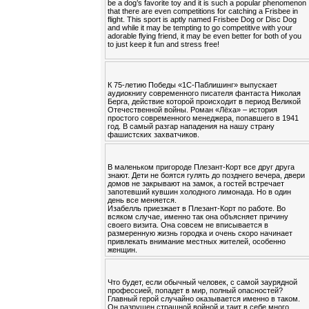
be a dog’s favorite toy and it is such a popular phenomenon
that there are even competitions for catching a Frisbee in
flight. This sport is aptly named Frisbee Dog or Disc Dog
and while it may be tempting to go competitive with your
adorable flying friend, it may be even better for both of you
to just keep it fun and stress free!
К 75-летию Победы «1С-Паблишинг» выпускает
аудиокнигу современного писателя фантаста Николая
Берга, действие которой происходит в период Великой
Отечественной войны. Роман «Лёха» – история
простого современного менеджера, попавшего в 1941
год. В самый разгар нападения на нашу страну
фашистских захватчиков.
В маленьком пригороде Плезант-Корт все друг друга
знают. Дети не боятся гулять до позднего вечера, двери
домов не закрывают на замок, а гостей встречает
запотевший кувшин холодного лимонада. Но в один
день все меняется.
Изабелль приезжает в Плезант-Корт по работе. Во
всяком случае, именно так она объясняет причину
своего визита. Она совсем не вписывается в
размеренную жизнь городка и очень скоро начинает
привлекать внимание местных жителей, особенно
женщин.
Что будет, если обычный человек, с самой заурядной
профессией, попадет в мир, полный опасностей?
Главный герой случайно оказывается именно в таком.
Он разрушен страшной войной и таит в себе много