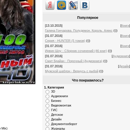
Популярное
[13.10.2015]
[
Книги
Галина Гончарова. Полудемон. Король. Алекс
(
0
)
[31.07.2016]
[
Книги
Серия - HUNTER (5 томов)
(
0
)
[31.07.2016]
[
Книги
Ирвин Шоу - Сборник сочинений (46 книг)
(
0
)
[31.07.2016]
[
Аудиокниги
Смит Брайан - Порочный (Аудиокнига)
(
0
)
[31.07.2016]
[
Дизайн
Мужской шаблон - Вернусь с рыбой
(
0
)
Что понравилось?
1. Категория
3D
Аудиокниги
Бизнес
Видеомонтаж
ГИС
Детское
Дизайн
Документооборот
o Mix)
Журналы