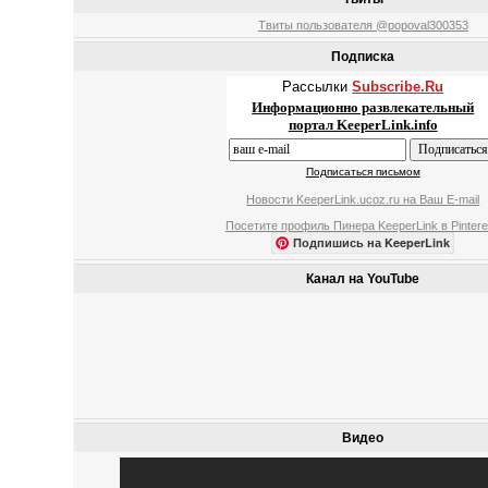
Твиты пользователя @popoval300353
Подписка
Рассылки
Subscribe.Ru
Информационно развлекательный
портал KeeperLink.info
Подписаться письмом
Новости KeeperLink.ucoz.ru на Ваш E-mail
Посетите профиль Пинера KeeperLink в Pintere
Подпишись на KeeperLink
Канал на YouTube
Видео