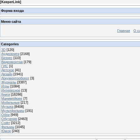
[
KeeperLink
]
Форма входа
Меню сайта
Главная
О с
Categories
3D
[120]
Аудиокниги
[2168]
Бизнес
[110]
Видеомонтаж
[179]
ГИС
[1]
Детское
[41]
Дизайн
[1941]
Документооборот
[3]
Журналы
[3387]
Игры
[1084]
Интересное
[13]
Книги
[18286]
Манимейкинг
[7]
Мобильные
[217]
Музыка
[8408]
Мультфильмы
[191]
Обои
[949]
Обучение
[2463]
Софт
[3212]
Фильмы
[1045]
Юмор
[240]