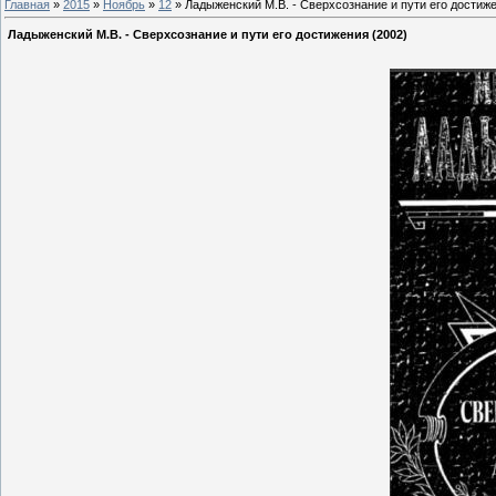
Главная
»
2015
»
Ноябрь
»
12
» Ладыженский М.В. - Сверхсознание и пути его достиже
Ладыженский М.В. - Сверхсознание и пути его достижения (2002)