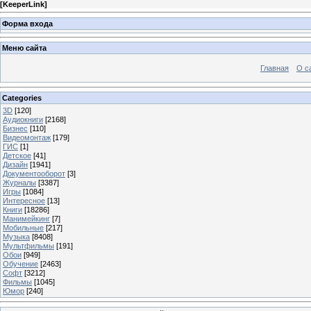
[
KeeperLink
]
Форма входа
Меню сайта
Главная
О с
Categories
3D
[120]
Аудиокниги
[2168]
Бизнес
[110]
Видеомонтаж
[179]
ГИС
[1]
Детское
[41]
Дизайн
[1941]
Документооборот
[3]
Журналы
[3387]
Игры
[1084]
Интересное
[13]
Книги
[18286]
Манимейкинг
[7]
Мобильные
[217]
Музыка
[8408]
Мультфильмы
[191]
Обои
[949]
Обучение
[2463]
Софт
[3212]
Фильмы
[1045]
Юмор
[240]