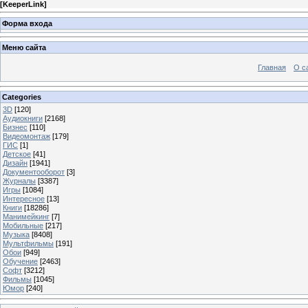
[
KeeperLink
]
Форма входа
Меню сайта
Главная
О с
Categories
3D
[120]
Аудиокниги
[2168]
Бизнес
[110]
Видеомонтаж
[179]
ГИС
[1]
Детское
[41]
Дизайн
[1941]
Документооборот
[3]
Журналы
[3387]
Игры
[1084]
Интересное
[13]
Книги
[18286]
Манимейкинг
[7]
Мобильные
[217]
Музыка
[8408]
Мультфильмы
[191]
Обои
[949]
Обучение
[2463]
Софт
[3212]
Фильмы
[1045]
Юмор
[240]