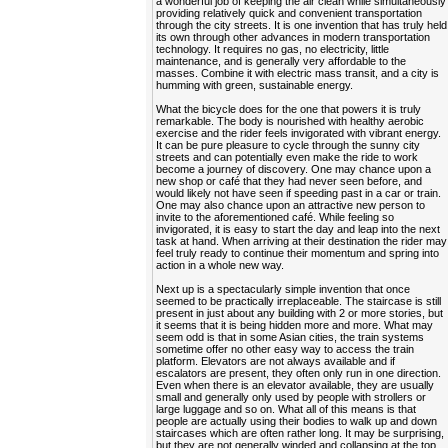
a wonderful job of keeping the air clean while simultaneously
providing relatively quick and convenient transportation
through the city streets. It is one invention that has truly held
its own through other advances in modern transportation
technology. It requires no gas, no electricity, little
maintenance, and is generally very affordable to the
masses. Combine it with electric mass transit, and a city is
humming with green, sustainable energy.
What the bicycle does for the one that powers it is truly
remarkable. The body is nourished with healthy aerobic
exercise and the rider feels invigorated with vibrant energy.
It can be pure pleasure to cycle through the sunny city
streets and can potentially even make the ride to work
become a journey of discovery. One may chance upon a
new shop or café that they had never seen before, and
would likely not have seen if speeding past in a car or train.
One may also chance upon an attractive new person to
invite to the aforementioned café. While feeling so
invigorated, it is easy to start the day and leap into the next
task at hand. When arriving at their destination the rider may
feel truly ready to continue their momentum and spring into
action in a whole new way.
Next up is a spectacularly simple invention that once
seemed to be practically irreplaceable. The staircase is still
present in just about any building with 2 or more stories, but
it seems that it is being hidden more and more. What may
seem odd is that in some Asian cities, the train systems
sometime offer no other easy way to access the train
platform. Elevators are not always available and if
escalators are present, they often only run in one direction.
Even when there is an elevator available, they are usually
small and generally only used by people with strollers or
large luggage and so on. What all of this means is that
people are actually using their bodies to walk up and down
staircases which are often rather long. It may be surprising,
but they are not generally winded and collapsing at the top,