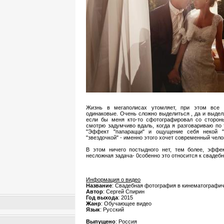
Жизнь в мегаполисах утомляет, при этом все 
одинаковые. Очень сложно выделиться , да и выделя
если бы меня кто-то сфотографировал со стороны
смотрю задумчиво вдаль, когда я разговариваю по 
"Эффект "папарацци" и ощущение себя некой "
"звездочкой" - именно этого хочет современный чело
В этом ничего постыдного нет, тем более, эффе
несложная задача- 0собенно это относится к свадеб
Информация о видео
Название
: Свадебная фотография в кинематографи
Автор
: Сергей Спирин
Год выхода
: 2015
Жанр
: Обучающее видео
Язык
: Русский
Выпущено
: Россия