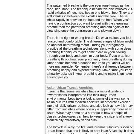
The patterned breathe is the one everyone knows as the
“hee, hee, hoo”. The technique behind this one involves 2-4
rapid exhales of hee, hee, hee to one blow of hoo. They are
soft inhales in between the exhales and the blow. That is,
inhale rapidly in between the hee and the hoo. When you’e
having a contraction you want to start with the cleansing
breathe then the patterned breathing and end again at the
cleansing once the contraction starts slowing down.
There is no right or wrong breath. Do what makes you feel
relaxed and comfortable. The different stages of labor might
be another determining factor. During your pregnancy
practice all the breathing techniques along with some deep
breathing techniques to get some extra oxygen flowing
through your body and down to your body. If you practice
breathing throughout your pregnancy then breathing during
labor should become a second nature to you and it will be
more manageable. Remember there’s a difference between
breathing deeply and hyperventilating. Make sure you keep
a healthy balance in your breathing and to make it fun have
a friend join you.
Asian Urban Transit Aerobics
It seems that some societies have a natural tendency
toward fitness incorporated into their daily urban
environments. Let’s take a look at some of the way some
Asian cultures with modern societies incorporate exercise
into their daily urban routines, and also look at how this may
differ from societies where obesity is apparently more of an
issue. What may come as a surprise is how a couple of
classic technologies can help to keep the citizens of a very
modern city attractively fit and slim.
The bicycle is likely the first and foremost ubiquitous icon of
urban fitness that one is likely to spot in an Asian city. It doe