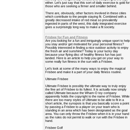
either. Let’s just say that this sort of daily exercise is gold for
those who are seeking a firmer and smaller behind.
There are, obviously, other factors involved in these cities
which contribute to the people staying fit. Combined with a
greatly decreased intake of red meat so prevalently
ingested in parts of the west, this daily integrated exercise
goes a surprisingly long way to make a fit society.
Frisbee for Fun and Fitness
Are you looking for a fun and intriguingly unique sport to help
you stay and/or get motivated for your personal fitness?
Possibly interested in finding a nice outdoor activity to enjoy
the fresh air and sunshine? Today is your lucky day
because your flying disc of healthy fitness fun has just
landed. Here is an article to help you get on your way to
some really fun fitness in the sun with a Frisbee.
Let’s look at some of the many ways to enjoy the magical
Frisbee and make it a part of your daily fitness routine.
Ultimate Frisbee
Ultimate Frisbee is possibly the ultimate way to truly enjoy
the fine art of Frisbee to its fullest. It is actually now simply
called Ultimate because the Wham-O toy company
apparently holds the copyright to the name of Frisbee. While
there are too many styles of Ultimate to be able to fit in a
short article, the synopsis is that you basically score a point
by passing a Frisbee to a player on your team who is
standing in an area which has been designated as the goal
area. You can only throw the Frisbee when it is in your hand
as the rules do not permit to walk or run with the Frisbee in
hand.
Frisbee Golf