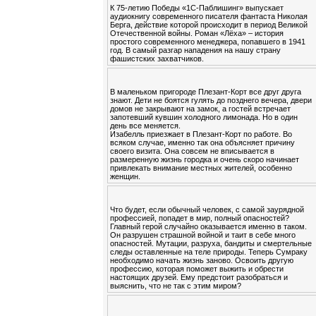
К 75-летию Победы «1С-Паблишинг» выпускает
аудиокнигу современного писателя фантаста Николая
Берга, действие которой происходит в период Великой
Отечественной войны. Роман «Лёха» – история
простого современного менеджера, попавшего в 1941
год. В самый разгар нападения на нашу страну
фашистских захватчиков.
В маленьком пригороде Плезант-Корт все друг друга
знают. Дети не боятся гулять до позднего вечера, двери
домов не закрывают на замок, а гостей встречает
запотевший кувшин холодного лимонада. Но в один
день все меняется.
Изабелль приезжает в Плезант-Корт по работе. Во
всяком случае, именно так она объясняет причину
своего визита. Она совсем не вписывается в
размеренную жизнь городка и очень скоро начинает
привлекать внимание местных жителей, особенно
женщин.
Что будет, если обычный человек, с самой заурядной
профессией, попадет в мир, полный опасностей?
Главный герой случайно оказывается именно в таком.
Он разрушен страшной войной и таит в себе много
опасностей. Мутации, разруха, бандиты и смертельные
следы оставленные на теле природы. Теперь Сумраку
необходимо начать жизнь заново. Освоить другую
профессию, которая поможет выжить и обрести
настоящих друзей. Ему предстоит разобраться и
выяснить, что не так с этим миром?