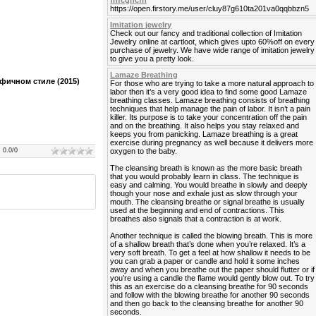
fhfcghcfh
https://open.firstory.me/user/cluy87g610ta201va0qqbbzn5
Imitation jewelry
Check out our fancy and traditional collection of Imitation
Jewelry online at cartloot, which gives upto 60%off on every
purchase of jewelry. We have wide range of imitation jewelry
to give you a pretty look.
Lamaze Breathing
фичном стиле (2015)
For those who are trying to take a more natural approach to
labor then it’s a very good idea to find some good Lamaze
breathing classes. Lamaze breathing consists of breathing
techniques that help manage the pain of labor. It isn’t a pain
killer. Its purpose is to take your concentration off the pain
and on the breathing. It also helps you stay relaxed and
keeps you from panicking. Lamaze breathing is a great
exercise during pregnancy as well because it delivers more
:
0.0
/
0
oxygen to the baby.
The cleansing breath is known as the more basic breath
that you would probably learn in class. The technique is
easy and calming. You would breathe in slowly and deeply
though your nose and exhale just as slow through your
mouth. The cleansing breathe or signal breathe is usually
used at the beginning and end of contractions. This
breathes also signals that a contraction is at work.
Another technique is called the blowing breath. This is more
of a shallow breath that’s done when you’re relaxed. It’s a
very soft breath. To get a feel at how shallow it needs to be
you can grab a paper or candle and hold it some inches
away and when you breathe out the paper should flutter or if
you’re using a candle the flame would gently blow out. To try
this as an exercise do a cleansing breathe for 90 seconds
and follow with the blowing breathe for another 90 seconds
and then go back to the cleansing breathe for another 90
seconds.