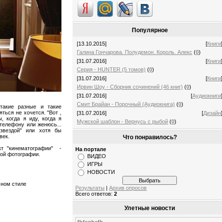
Популярное
[13.10.2015]
[
Книги
Галина Гончарова. Полудемон. Король. Алекс
(
0
)
[31.07.2016]
[
Книги
Серия - HUNTER (5 томов)
(
0
)
[31.07.2016]
[
Книги
Ирвин Шоу - Сборник сочинений (46 книг)
(
0
)
[31.07.2016]
[
Аудиокниги
Смит Брайан - Порочный (Аудиокнига)
(
0
)
такие разные и такие
ться не хочется. "Вот ,
[31.07.2016]
[
Дизайн
, когда я иду, когда я
Мужской шаблон - Вернусь с рыбой
(
0
)
телефону или женюсь...
звездой" или хотя бы
век.
Что понравилось?
кт "кинематографии" -
На портале
ной фотографии.
ВИДЕО
ИГРЫ
НОВОСТИ
чном стиле
Результаты
|
Архив опросов
Всего ответов:
2
Улетные новости