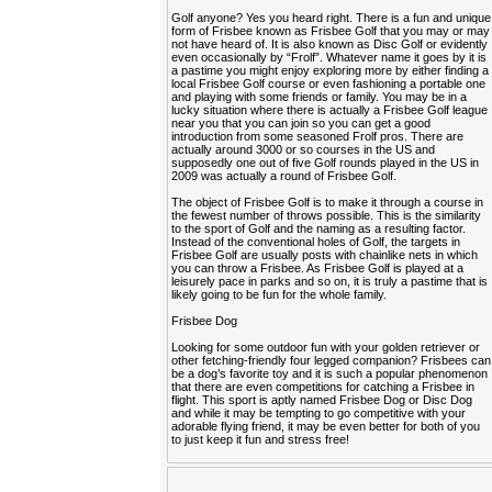
Golf anyone? Yes you heard right. There is a fun and unique
form of Frisbee known as Frisbee Golf that you may or may
not have heard of. It is also known as Disc Golf or evidently
even occasionally by “Frolf”. Whatever name it goes by it is
a pastime you might enjoy exploring more by either finding a
local Frisbee Golf course or even fashioning a portable one
and playing with some friends or family. You may be in a
lucky situation where there is actually a Frisbee Golf league
near you that you can join so you can get a good
introduction from some seasoned Frolf pros. There are
actually around 3000 or so courses in the US and
supposedly one out of five Golf rounds played in the US in
2009 was actually a round of Frisbee Golf.
The object of Frisbee Golf is to make it through a course in
the fewest number of throws possible. This is the similarity
to the sport of Golf and the naming as a resulting factor.
Instead of the conventional holes of Golf, the targets in
Frisbee Golf are usually posts with chainlike nets in which
you can throw a Frisbee. As Frisbee Golf is played at a
leisurely pace in parks and so on, it is truly a pastime that is
likely going to be fun for the whole family.
Frisbee Dog
Looking for some outdoor fun with your golden retriever or
other fetching-friendly four legged companion? Frisbees can
be a dog’s favorite toy and it is such a popular phenomenon
that there are even competitions for catching a Frisbee in
flight. This sport is aptly named Frisbee Dog or Disc Dog
and while it may be tempting to go competitive with your
adorable flying friend, it may be even better for both of you
to just keep it fun and stress free!