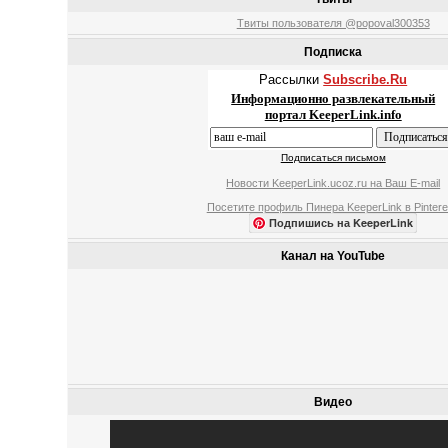
Твиты пользователя @popoval300353
Подписка
Рассылки
Subscribe.Ru
Информационно развлекательный
портал KeeperLink.info
Подписаться письмом
Новости KeeperLink.ucoz.ru на Ваш E-mail
Посетите профиль Пинера KeeperLink в Pintere
Подпишись на KeeperLink
Канал на YouTube
Видео