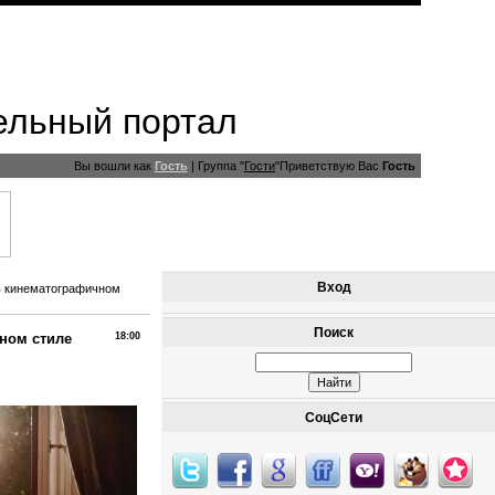
ельный портал
Вы вошли как
Гость
|
Группа
"
Гости
"
Приветствую Вас
Гость
Вход
в кинематографичном
Поиск
ном стиле
18:00
СоцСети