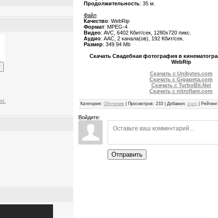
Продолжительность
: 35 м.
Файл
Качество
: WebRip
Формат
: MPEG-4
Видео
: AVC, 6402 Кбит/сек, 1280x720 пикс.
Аудио
: AAC, 2 канала(ов), 192 Кбит/сек.
Размер
: 349.94 Mb
Скачать Свадебная фотография в кинематогра
WebRip
Скачать с Unibytes.com
Скачать с Gigapeta.com
Скачать с TurboBit.Net
Скачать с nitroflare.com
st.
Категория
:
Обучение
|
Просмотров
:
233
|
Добавил
:
zyzy
|
Рейтинг
Войдите:
Отправить