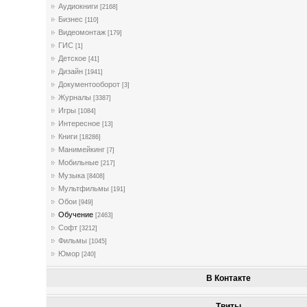
Аудиокниги
[2168]
Бизнес
[110]
Видеомонтаж
[179]
ГИС
[1]
Детское
[41]
Дизайн
[1941]
Документооборот
[3]
Журналы
[3387]
Игры
[1084]
Интересное
[13]
Книги
[18286]
Манимейкинг
[7]
Мобильные
[217]
Музыка
[8408]
Мультфильмы
[191]
Обои
[949]
Обучение
[2463]
Софт
[3212]
Фильмы
[1045]
Юмор
[240]
В Контакте
Твиты