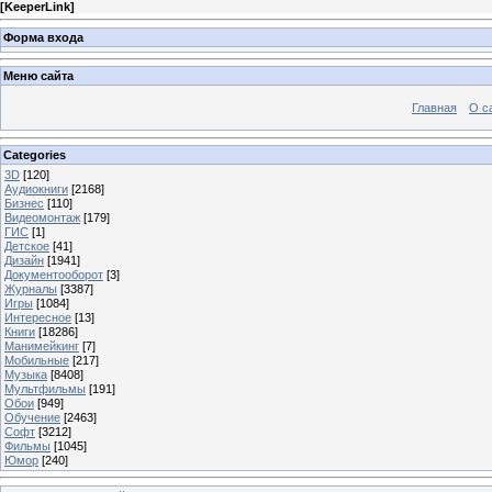
[
KeeperLink
]
Форма входа
Меню сайта
Главная
О с
Categories
3D
[120]
Аудиокниги
[2168]
Бизнес
[110]
Видеомонтаж
[179]
ГИС
[1]
Детское
[41]
Дизайн
[1941]
Документооборот
[3]
Журналы
[3387]
Игры
[1084]
Интересное
[13]
Книги
[18286]
Манимейкинг
[7]
Мобильные
[217]
Музыка
[8408]
Мультфильмы
[191]
Обои
[949]
Обучение
[2463]
Софт
[3212]
Фильмы
[1045]
Юмор
[240]