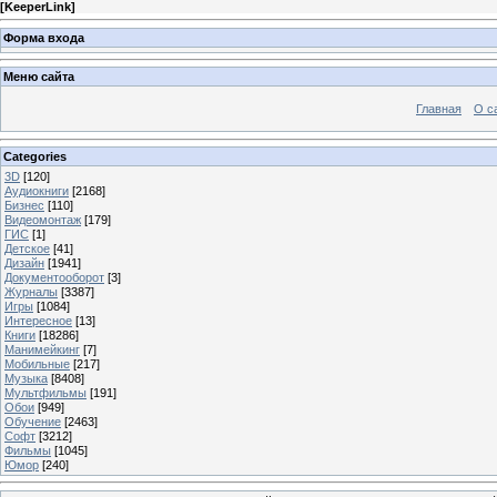
[
KeeperLink
]
Форма входа
Меню сайта
Главная
О с
Categories
3D
[120]
Аудиокниги
[2168]
Бизнес
[110]
Видеомонтаж
[179]
ГИС
[1]
Детское
[41]
Дизайн
[1941]
Документооборот
[3]
Журналы
[3387]
Игры
[1084]
Интересное
[13]
Книги
[18286]
Манимейкинг
[7]
Мобильные
[217]
Музыка
[8408]
Мультфильмы
[191]
Обои
[949]
Обучение
[2463]
Софт
[3212]
Фильмы
[1045]
Юмор
[240]