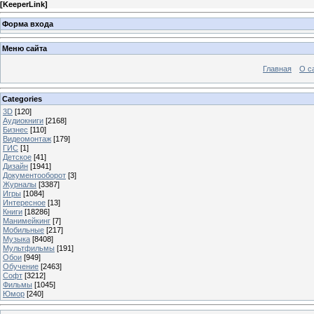
[
KeeperLink
]
Форма входа
Меню сайта
Главная
О с
Categories
3D
[120]
Аудиокниги
[2168]
Бизнес
[110]
Видеомонтаж
[179]
ГИС
[1]
Детское
[41]
Дизайн
[1941]
Документооборот
[3]
Журналы
[3387]
Игры
[1084]
Интересное
[13]
Книги
[18286]
Манимейкинг
[7]
Мобильные
[217]
Музыка
[8408]
Мультфильмы
[191]
Обои
[949]
Обучение
[2463]
Софт
[3212]
Фильмы
[1045]
Юмор
[240]