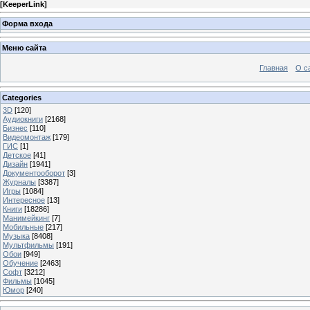
[
KeeperLink
]
Форма входа
Меню сайта
Главная
О с
Categories
3D
[120]
Аудиокниги
[2168]
Бизнес
[110]
Видеомонтаж
[179]
ГИС
[1]
Детское
[41]
Дизайн
[1941]
Документооборот
[3]
Журналы
[3387]
Игры
[1084]
Интересное
[13]
Книги
[18286]
Манимейкинг
[7]
Мобильные
[217]
Музыка
[8408]
Мультфильмы
[191]
Обои
[949]
Обучение
[2463]
Софт
[3212]
Фильмы
[1045]
Юмор
[240]