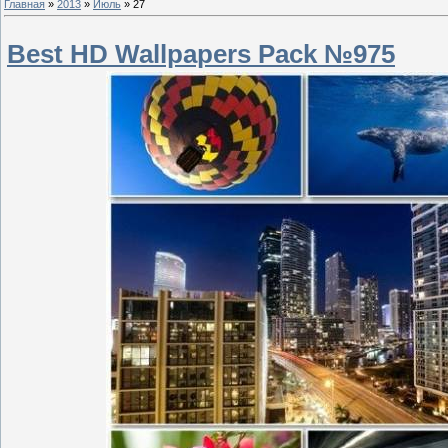
Главная
»
2013
»
Июль
»
27
Best HD Wallpapers Pack №975