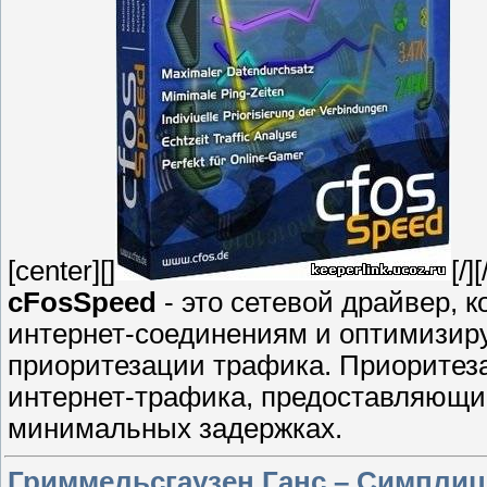
[center][]
[/]
cFosSpeed
- это сетевой драйвер,
интернет-соединениям и оптимизир
приоритезации трафика. Приоритез
интернет-трафика, предоставляющи
минимальных задержках.
Гриммельсгаузен Ганс – Симплиц