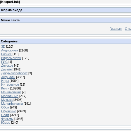
[
KeeperLink
]
Форма входа
Меню сайта
Главная
О с
Categories
3D
[120]
Аудиокниги
[2168]
Бизнес
[110]
Видеомонтаж
[179]
ГИС
[1]
Детское
[41]
Дизайн
[1941]
Документооборот
[3]
Журналы
[3387]
Игры
[1084]
Интересное
[13]
Книги
[18286]
Манимейкинг
[7]
Мобильные
[217]
Музыка
[8408]
Мультфильмы
[191]
Обои
[949]
Обучение
[2463]
Софт
[3212]
Фильмы
[1045]
Юмор
[240]