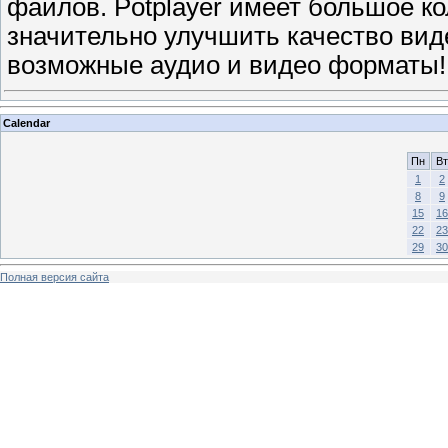
файлов. Potplayer имеет большое ко
значительно улучшить качество вид
возможные аудио и видео форматы!
Calendar
Пн
Вт
1
2
8
9
15
16
22
23
29
30
Полная версия сайта