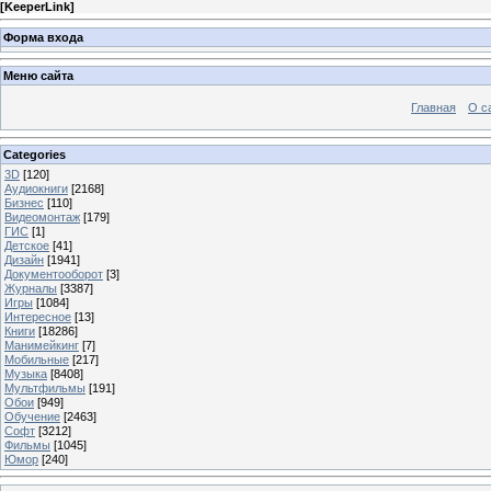
[
KeeperLink
]
Форма входа
Меню сайта
Главная
О с
Categories
3D
[120]
Аудиокниги
[2168]
Бизнес
[110]
Видеомонтаж
[179]
ГИС
[1]
Детское
[41]
Дизайн
[1941]
Документооборот
[3]
Журналы
[3387]
Игры
[1084]
Интересное
[13]
Книги
[18286]
Манимейкинг
[7]
Мобильные
[217]
Музыка
[8408]
Мультфильмы
[191]
Обои
[949]
Обучение
[2463]
Софт
[3212]
Фильмы
[1045]
Юмор
[240]