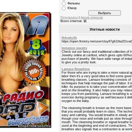
Фильмы
Юмор
Результаты
|
Архив опросов
Всего ответов:
11
Улетные новости
fhfcghcfh
https://open.firstory.me/user/cluy87g610ta201v
Imitation jewelry
Check out our fancy and traditional collection of I
Jewelry online at cartloot, which gives upto 60%o
purchase of jewelry. We have wide range of imitat
to give you a pretty look.
Lamaze Breathing
For those who are trying to take a more natural 
labor then it’s a very good idea to find some go
breathing classes. Lamaze breathing consists of 
techniques that help manage the pain of labor. It is
killer. Its purpose is to take your concentration off
and on the breathing. It also helps you stay rela
keeps you from panicking. Lamaze breathing is a
exercise during pregnancy as well because it del
oxygen to the baby.
The cleansing breath is known as the more basic
that you would probably learn in class. The techn
easy and calming. You would breathe in slowly a
though your nose and exhale just as slow throug
mouth. The cleansing breathe or signal breathe is
used at the beginning and end of contractions. Th
breathes also signals that a contraction is at work