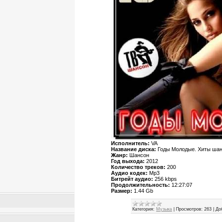
Исполнитель:
VA
Название диска:
Годы Молодые. Хиты ша
Жанр:
Шансон
Год выхода:
2012
Количество треков:
200
Аудио кодек:
Mp3
Битрейт аудио:
256 kbps
Продолжительность:
12:27:07
Размер:
1.44 Gb
Категория:
Музыка
|
Просмотров:
263
|
До