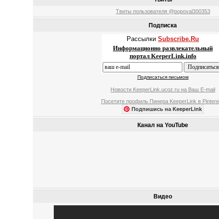
Твиты пользователя @popoval300353
Подписка
Рассылки
Subscribe.Ru
Информационно развлекательный
портал KeeperLink.info
Подписаться письмом
Новости KeeperLink.ucoz.ru на Ваш E-mail
Посетите профиль Пинера KeeperLink в Pintere
Подпишись на KeeperLink
Канал на YouTube
Видео