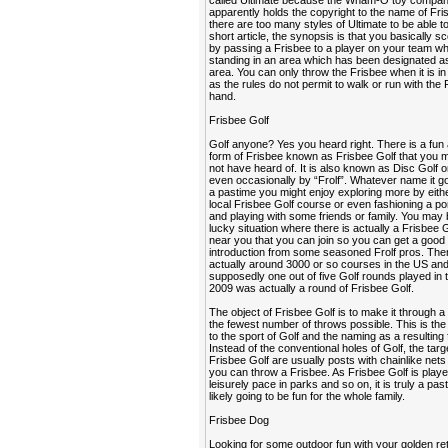
called Ultimate because the Wham-O toy compa
apparently holds the copyright to the name of Fri
there are too many styles of Ultimate to be able to 
short article, the synopsis is that you basically sc
by passing a Frisbee to a player on your team wh
standing in an area which has been designated as
area. You can only throw the Frisbee when it is i
as the rules do not permit to walk or run with the 
hand.
Frisbee Golf
Golf anyone? Yes you heard right. There is a fun
form of Frisbee known as Frisbee Golf that you
not have heard of. It is also known as Disc Golf o
even occasionally by “Frolf”. Whatever name it go
a pastime you might enjoy exploring more by eithe
local Frisbee Golf course or even fashioning a po
and playing with some friends or family. You may 
lucky situation where there is actually a Frisbee 
near you that you can join so you can get a good
introduction from some seasoned Frolf pros. The
actually around 3000 or so courses in the US an
supposedly one out of five Golf rounds played in 
2009 was actually a round of Frisbee Golf.
The object of Frisbee Golf is to make it through a
the fewest number of throws possible. This is the 
to the sport of Golf and the naming as a resulting 
Instead of the conventional holes of Golf, the targ
Frisbee Golf are usually posts with chainlike nets
you can throw a Frisbee. As Frisbee Golf is playe
leisurely pace in parks and so on, it is truly a past
likely going to be fun for the whole family.
Frisbee Dog
Looking for some outdoor fun with your golden ret