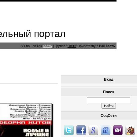
ельный портал
Вы вошли как
Гость
|
Группа
"
Гости
"
Приветствую Вас
Гость
Вход
Поиск
СоцСети