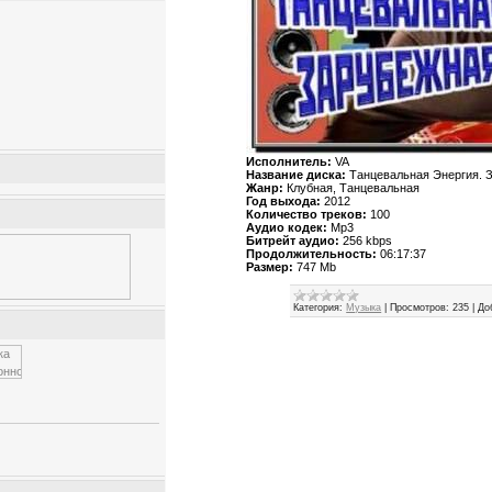
Исполнитель:
VA
Название диска:
Танцевальная Энергия. 
Жанр:
Клубная, Танцевальная
Год выхода:
2012
Количество треков:
100
Аудио кодек:
Mp3
Битрейт аудио:
256 kbps
Продолжительность:
06:17:37
Размер:
747 Mb
Категория:
Музыка
|
Просмотров:
235
|
До