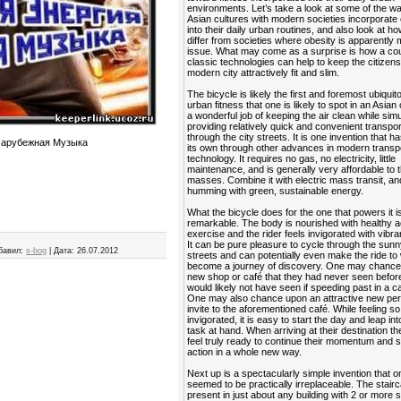
environments. Let’s take a look at some of the 
Asian cultures with modern societies incorporate
into their daily urban routines, and also look at h
differ from societies where obesity is apparently 
issue. What may come as a surprise is how a cou
classic technologies can help to keep the citizens
modern city attractively fit and slim.
The bicycle is likely the first and foremost ubiquit
urban fitness that one is likely to spot in an Asian 
a wonderful job of keeping the air clean while sim
providing relatively quick and convenient transpor
through the city streets. It is one invention that ha
Зарубежная Музыка
its own through other advances in modern transp
technology. It requires no gas, no electricity, little
maintenance, and is generally very affordable to 
masses. Combine it with electric mass transit, and
humming with green, sustainable energy.
What the bicycle does for the one that powers it is
remarkable. The body is nourished with healthy a
exercise and the rider feels invigorated with vibra
It can be pure pleasure to cycle through the sunn
бавил:
s-bog
|
Дата:
26.07.2012
streets and can potentially even make the ride to
become a journey of discovery. One may chance
new shop or café that they had never seen befor
would likely not have seen if speeding past in a ca
One may also chance upon an attractive new per
invite to the aforementioned café. While feeling so
invigorated, it is easy to start the day and leap in
task at hand. When arriving at their destination t
feel truly ready to continue their momentum and s
action in a whole new way.
Next up is a spectacularly simple invention that 
seemed to be practically irreplaceable. The stairca
present in just about any building with 2 or more s