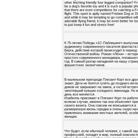
other fetching-friendly four legged companion? F
be a dog’s favorite toy and it is such a popular
that there are even competitions for catching a Fr
flight. This sport is aptly named Frisbee Dog or 
and while it may be tempting to go competitive wi
adorable flying friend, it may be even better for b
to just keep it fun and stress free!
К 75-летию Победы «1С-Паблишинг» выпуска
аудиокнигу современного писателя фантаста
Берга, действие которой происходит в период
Отечественной войны. Роман «Лёха» – истор
простого современного менеджера, попавшего
год. В самый разгар нападения на нашу стран
фашистских захватчиков.
В маленьком пригороде Плезант-Корт все друг
знают. Дети не боятся гулять до позднего вече
домов не закрывают на замок, а гостей встре
запотевший кувшин холодного лимонада. Но в
день все меняется.
Изабелль приезжает в Плезант-Корт по работе
всяком случае, именно так она объясняет пр
своего визита. Она совсем не вписывается в
размеренную жизнь городка и очень скоро на
привлекать внимание местных жителей, особ
женщин.
Что будет, если обычный человек, с самой за
профессией, попадет в мир, полный опасност