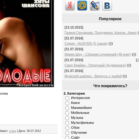
Популярное
[13.10.2015]
Галина Гончарова. Полудемон. Король. Алекс
[31.07.2016]
Серия - HUNTER (5 томов)
(
0
)
[31.07.2016]
Ирвин Шоу - Сборник сочинений (46 книг)
(
0
)
[31.07.2016]
[
А
Смит Брайан - Порочный (Аудиокнига)
(
0
)
[31.07.2016]
Мужской шаблон - Вернусь с рыбой
(
0
)
Что понравилось?
2. Категория
нсона
Интересное
Книги
Манимейкинг
Мобильные
Музыка
Мультфильмы
Обои
бавил:
s-bog
|
Дата:
26.07.2012
Обучение
Софт