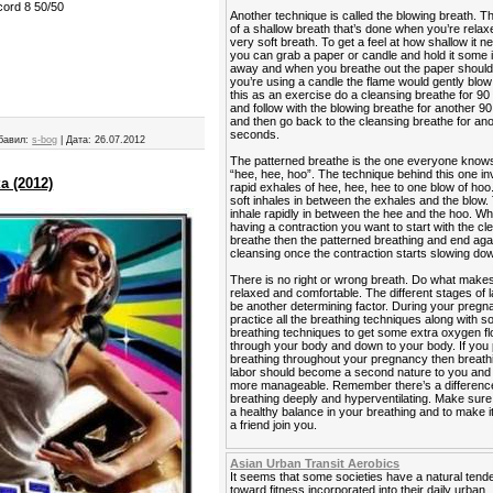
ord 8 50/50
Another technique is called the blowing breath. T
of a shallow breath that’s done when you’re relaxe
very soft breath. To get a feel at how shallow it n
you can grab a paper or candle and hold it some
away and when you breathe out the paper should fl
you’re using a candle the flame would gently blow 
this as an exercise do a cleansing breathe for 9
and follow with the blowing breathe for another 
and then go back to the cleansing breathe for an
seconds.
бавил:
s-bog
|
Дата:
26.07.2012
The patterned breathe is the one everyone know
“hee, hee, hoo”. The technique behind this one in
 (2012)
rapid exhales of hee, hee, hee to one blow of hoo
soft inhales in between the exhales and the blow. 
inhale rapidly in between the hee and the hoo. W
having a contraction you want to start with the cl
breathe then the patterned breathing and end agai
cleansing once the contraction starts slowing do
There is no right or wrong breath. Do what makes
relaxed and comfortable. The different stages of 
be another determining factor. During your preg
practice all the breathing techniques along with 
breathing techniques to get some extra oxygen f
through your body and down to your body. If you 
breathing throughout your pregnancy then breath
labor should become a second nature to you and it
more manageable. Remember there’s a differen
breathing deeply and hyperventilating. Make sur
a healthy balance in your breathing and to make i
a friend join you.
Asian Urban Transit Aerobics
It seems that some societies have a natural ten
toward fitness incorporated into their daily urban