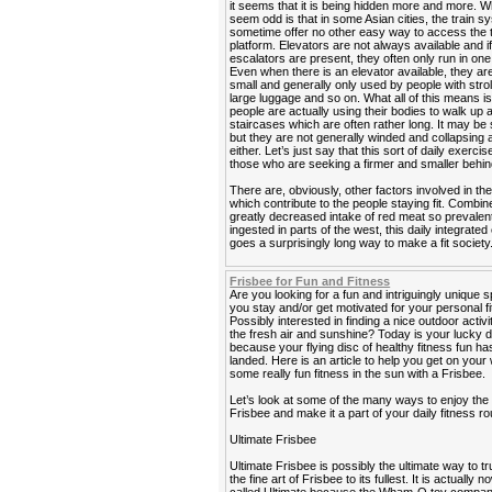
it seems that it is being hidden more and more. 
seem odd is that in some Asian cities, the train 
sometime offer no other easy way to access the t
platform. Elevators are not always available and i
escalators are present, they often only run in one 
Even when there is an elevator available, they ar
small and generally only used by people with strol
large luggage and so on. What all of this means is
people are actually using their bodies to walk up
staircases which are often rather long. It may be 
but they are not generally winded and collapsing a
either. Let’s just say that this sort of daily exercis
those who are seeking a firmer and smaller behin
There are, obviously, other factors involved in the
which contribute to the people staying fit. Combin
greatly decreased intake of red meat so prevalen
ingested in parts of the west, this daily integrated
goes a surprisingly long way to make a fit society
Frisbee for Fun and Fitness
Are you looking for a fun and intriguingly unique s
you stay and/or get motivated for your personal f
Possibly interested in finding a nice outdoor activi
the fresh air and sunshine? Today is your lucky 
because your flying disc of healthy fitness fun has
landed. Here is an article to help you get on your
some really fun fitness in the sun with a Frisbee.
Let’s look at some of the many ways to enjoy the
Frisbee and make it a part of your daily fitness ro
Ultimate Frisbee
Ultimate Frisbee is possibly the ultimate way to tr
the fine art of Frisbee to its fullest. It is actually 