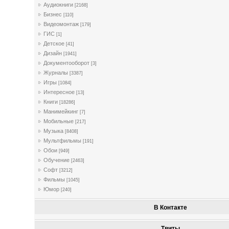
Аудиокниги
[2168]
Бизнес
[110]
Видеомонтаж
[179]
ГИС
[1]
Детское
[41]
Дизайн
[1941]
Документооборот
[3]
Журналы
[3387]
Игры
[1084]
Интересное
[13]
Книги
[18286]
Манимейкинг
[7]
Мобильные
[217]
Музыка
[8408]
Мультфильмы
[191]
Обои
[949]
Обучение
[2463]
Софт
[3212]
Фильмы
[1045]
Юмор
[240]
В Контакте
Твиты