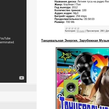
Название диска:
Летняя туса на радио Rec
Жанр:
Клубная / Поп
Год выхода:
2012
Количество треков:
100
Аудио кодек:
Mp3
Битрейт аудио:
256 kbps
Продолжительность:
05:58:03
Размер:
700 Mb
Категория:
Музыка
|
Просмотров:
280
|
До
Танцевальная Энергия. Зарубежная Музыка