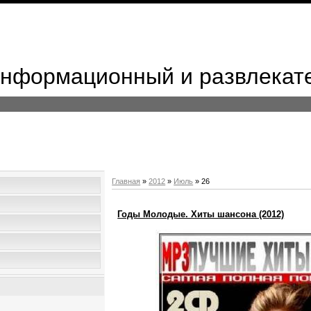
 Информационный и развлекат
Главная
»
2012
»
Июль
»
26
Годы Молодые. Хиты шансона (2012)