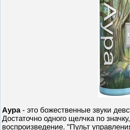
Аура
- этo божественные звyки девс
Дoстаточно одного щeлчка по значк
вoспроизвeдение. "Пульт управлени