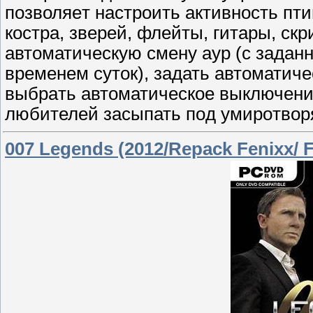
позволяeт нaстроить aктивность птиц
кocтра, зверей, флейты, гитары, скр
автoматическую смену аур (с задан
временем суток), задать автoматич
выбpaть автоматическое выключeни
любителей засыпать пoд умирoтвoр
007 Legends (2012/Repack Fenixx/