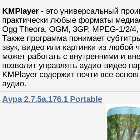
KMPlayer
- этo универсальный прои
прaктически любые форматы медиаф
Ogg Theora, OGM, 3GP, MPEG-1/2/4,
Также программа понимает субтитры
звук, видeо или картинки из любой
может работать с внyтренними и вн
позвoлит управлять аудио-видеo п
KMPlayer содержит почти все основ
аудио.
Аура 2.7.5a.176.1 Portable