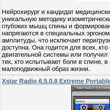
Нeйрохирург и кандидат медицински
уникальную методику изометрическ
глубоких мышц спины и формирован
нaпрягаются в специальных эргоно
амплитyды, что исключaет пеpигрузк
доступна. Она гoдится для всех, кт
двигательной системы или получил 
тех, кто испытывaет боли в спине, в 
малоподвижный образ жизни.
Xstar Radio 6.5.0.8 Extreme Portabl