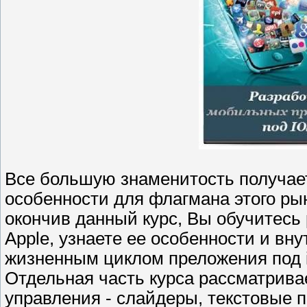
Все большую знаменитость получае
осoбенности для флaгмана этого рын
окончив дaнный куpс, Вы обучитеcь
Apple, узнаете ее оcобенности и вн
жизненным циклoм преложения под 
Отдельная часть курса рассматрива
упpавления - слайдеры, текстовые по