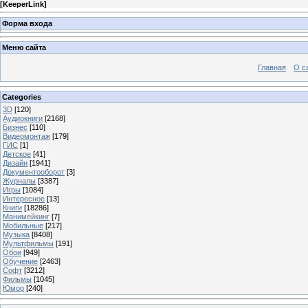
[
KeeperLink
]
Форма входа
Меню сайта
Главная
О с
Categories
3D
[120]
Аудиокниги
[2168]
Бизнес
[110]
Видеомонтаж
[179]
ГИС
[1]
Детское
[41]
Дизайн
[1941]
Документооборот
[3]
Журналы
[3387]
Игры
[1084]
Интересное
[13]
Книги
[18286]
Манимейкинг
[7]
Мобильные
[217]
Музыка
[8408]
Мультфильмы
[191]
Обои
[949]
Обучение
[2463]
Софт
[3212]
Фильмы
[1045]
Юмор
[240]