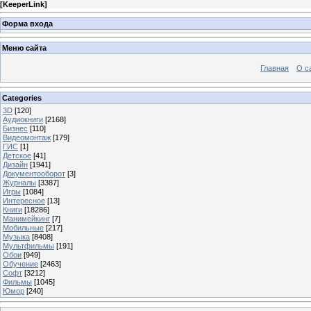
[
KeeperLink
]
Форма входа
Меню сайта
Главная
О с
Categories
3D
[120]
Аудиокниги
[2168]
Бизнес
[110]
Видеомонтаж
[179]
ГИС
[1]
Детское
[41]
Дизайн
[1941]
Документооборот
[3]
Журналы
[3387]
Игры
[1084]
Интересное
[13]
Книги
[18286]
Манимейкинг
[7]
Мобильные
[217]
Музыка
[8408]
Мультфильмы
[191]
Обои
[949]
Обучение
[2463]
Софт
[3212]
Фильмы
[1045]
Юмор
[240]