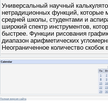
Универсальный научный калькулято
нетрадиционных функций, которые 
средней школы, студентами и аспир
широкий спектр инструментов, кото
быстрее. Функции рисования графи
диапазон арифметических угломерн
Неограниченное количество скобок 
Calendar
Пн
Вт
1
2
8
9
15
16
22
23
29
30
Полная версия сайта