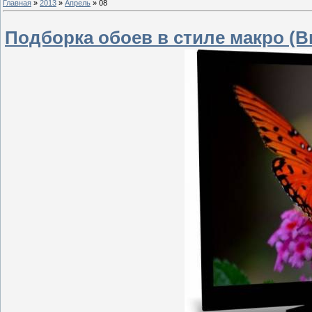
Главная
»
2013
»
Апрель
»
08
Подборка обоев в стиле макро (В