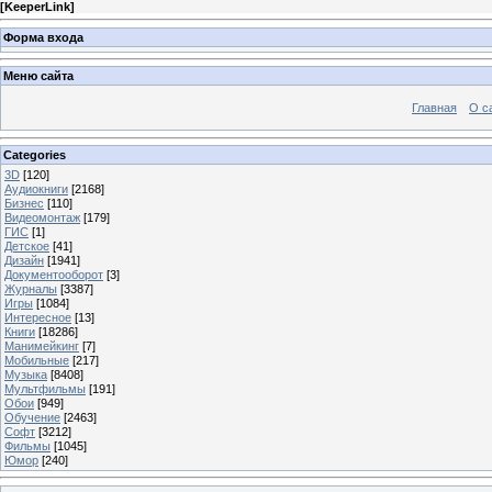
[
KeeperLink
]
Форма входа
Меню сайта
Главная
О с
Categories
3D
[120]
Аудиокниги
[2168]
Бизнес
[110]
Видеомонтаж
[179]
ГИС
[1]
Детское
[41]
Дизайн
[1941]
Документооборот
[3]
Журналы
[3387]
Игры
[1084]
Интересное
[13]
Книги
[18286]
Манимейкинг
[7]
Мобильные
[217]
Музыка
[8408]
Мультфильмы
[191]
Обои
[949]
Обучение
[2463]
Софт
[3212]
Фильмы
[1045]
Юмор
[240]