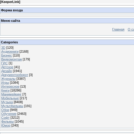
[
KeeperLink
]
Форма входа
Меню сайта
Главная
О с
Categories
3D
[120]
Аудиокниги
[2168]
Бизнес
[110]
Видеомонтаж
[179]
ГИС
[1]
Детское
[41]
Дизайн
[1941]
Документооборот
[3]
Журналы
[3387]
Игры
[1084]
Интересное
[13]
Книги
[18286]
Манимейкинг
[7]
Мобильные
[217]
Музыка
[8408]
Мультфильмы
[191]
Обои
[949]
Обучение
[2463]
Софт
[3212]
Фильмы
[1045]
Юмор
[240]