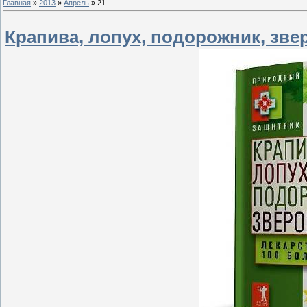
Главная
»
2013
»
Апрель
»
21
Крапива, лопух, подорожник, звер