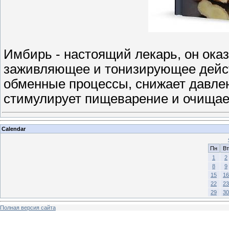
Имбирь - настоящий лекарь, он ока
заживляющее и тонизирующее дейст
обменные процессы, снижает давлен
стимулирует пищеварение и очищае
Calendar
Пн
Вт
1
2
8
9
15
16
22
23
29
30
Полная версия сайта