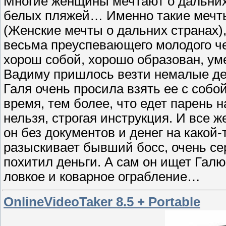
Многие женщины мечтают о дальних 
белых пляжей… Именно такие мечты
(Женские мечты о дальних странах),
весьма преуспевающего молодого че
хорош собой, хорошо образован, уме
Вадиму пришлось везти немалые ден
Галя очень просила взять ее с собо
время, тем более, что едет парень 
нельзя, строгая инструкция. И все ж
он без документов и денег на како
разыскивает бывший босс, очень се
похитил деньги. А сам он ищет Галю 
ловкое и коварное ограбление…
OnlineVideoTaker 8.5 + Portable