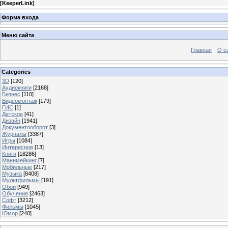
[
KeeperLink
]
Форма входа
Меню сайта
Главная
О с
Categories
3D
[120]
Аудиокниги
[2168]
Бизнес
[110]
Видеомонтаж
[179]
ГИС
[1]
Детское
[41]
Дизайн
[1941]
Документооборот
[3]
Журналы
[3387]
Игры
[1084]
Интересное
[13]
Книги
[18286]
Манимейкинг
[7]
Мобильные
[217]
Музыка
[8408]
Мультфильмы
[191]
Обои
[949]
Обучение
[2463]
Софт
[3212]
Фильмы
[1045]
Юмор
[240]