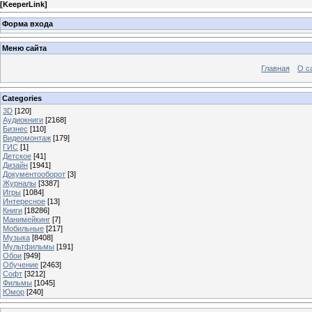
[
KeeperLink
]
Форма входа
Меню сайта
Главная
О с
Categories
3D
[120]
Аудиокниги
[2168]
Бизнес
[110]
Видеомонтаж
[179]
ГИС
[1]
Детское
[41]
Дизайн
[1941]
Документооборот
[3]
Журналы
[3387]
Игры
[1084]
Интересное
[13]
Книги
[18286]
Манимейкинг
[7]
Мобильные
[217]
Музыка
[8408]
Мультфильмы
[191]
Обои
[949]
Обучение
[2463]
Софт
[3212]
Фильмы
[1045]
Юмор
[240]