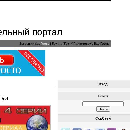
ельный портал
Вы вошли как
Гость
|
Группа
"
Гости
"
Приветствую Вас
Гость
Вход
Поиск
TRip)
СоцСети