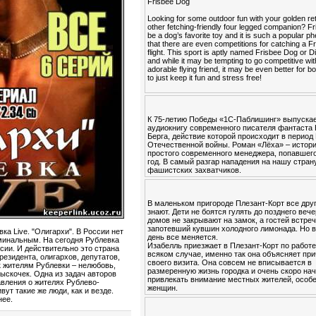
Frisbee Dog
Looking for some outdoor fun with your golden ret
other fetching-friendly four legged companion? F
be a dog’s favorite toy and it is such a popular
that there are even competitions for catching a Fr
flight. This sport is aptly named Frisbee Dog or 
and while it may be tempting to go competitive wi
adorable flying friend, it may be even better for b
to just keep it fun and stress free!
К 75-летию Победы «1С-Паблишинг» выпуска
аудиокнигу современного писателя фантаста
Берга, действие которой происходит в период
Отечественной войны. Роман «Лёха» – истор
простого современного менеджера, попавшего
год. В самый разгар нападения на нашу стран
фашистских захватчиков.
В маленьком пригороде Плезант-Корт все друг
знают. Дети не боятся гулять до позднего вече
домов не закрывают на замок, а гостей встре
запотевший кувшин холодного лимонада. Но в
а Live. "Олигархи". В России нет
день все меняется.
минальным. На сегодня Рублевка
Изабелль приезжает в Плезант-Корт по работе
ии. И действительно это страна
всяком случае, именно так она объясняет пр
резидента, олигархов, депутатов,
своего визита. Она совсем не вписывается в
к жителям Рублевки – нелюбовь,
размеренную жизнь городка и очень скоро на
выскочек. Одна из задач авторов
привлекать внимание местных жителей, особ
авления о жителях Рублево-
женщин.
вут такие же люди, как и везде.
нее.