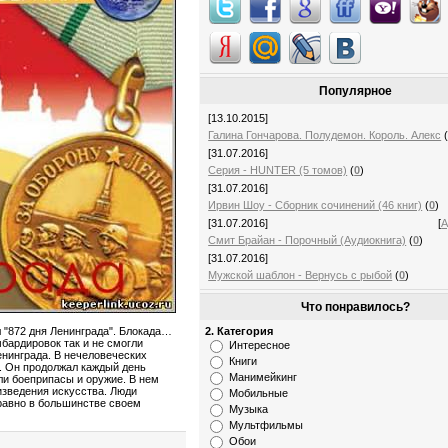
Популярное
[13.10.2015]
Галина Гончарова. Полудемон. Король. Алекс
[31.07.2016]
Серия - HUNTER (5 томов)
(
0
)
[31.07.2016]
Ирвин Шоу - Сборник сочинений (46 книг)
(
0
)
[31.07.2016]
[
А
Смит Брайан - Порочный (Аудиокнига)
(
0
)
[31.07.2016]
Мужской шаблон - Вернусь с рыбой
(
0
)
Что понравилось?
2. Категория
 "872 дня Ленинграда". Блокада…
мбардировок так и не смогли
Интересное
енинграда. В нечеловеческих
Книги
л. Он продолжал каждый день
Манимейкинг
ли боеприпасы и оружие. В нем
изведения искусства. Люди
Мобильные
 равно в большинстве своем
Музыка
Мультфильмы
Обои