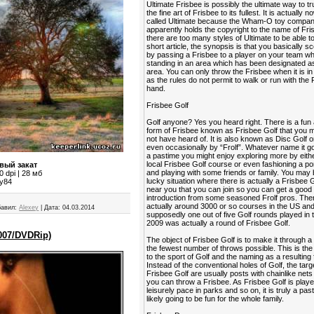
Ultimate Frisbee is possibly the ultimate way to tr
the fine art of Frisbee to its fullest. It is actually 
called Ultimate because the Wham-O toy compa
apparently holds the copyright to the name of Fri
there are too many styles of Ultimate to be able to 
short article, the synopsis is that you basically sc
by passing a Frisbee to a player on your team wh
standing in an area which has been designated as
area. You can only throw the Frisbee when it is i
as the rules do not permit to walk or run with the 
hand.
Frisbee Golf
Golf anyone? Yes you heard right. There is a fun
form of Frisbee known as Frisbee Golf that you
not have heard of. It is also known as Disc Golf o
even occasionally by “Frolf”. Whatever name it go
a pastime you might enjoy exploring more by eithe
local Frisbee Golf course or even fashioning a po
вый закат
and playing with some friends or family. You may 
 dpi | 28 мб
lucky situation where there is actually a Frisbee 
ey84
near you that you can join so you can get a good
introduction from some seasoned Frolf pros. The
actually around 3000 or so courses in the US an
авил:
Alexey
|
Дата:
04.03.2014
supposedly one out of five Golf rounds played in 
2009 was actually a round of Frisbee Golf.
2007/DVDRip)
The object of Frisbee Golf is to make it through a
the fewest number of throws possible. This is the 
to the sport of Golf and the naming as a resulting 
Instead of the conventional holes of Golf, the targ
Frisbee Golf are usually posts with chainlike nets
you can throw a Frisbee. As Frisbee Golf is playe
leisurely pace in parks and so on, it is truly a past
likely going to be fun for the whole family.