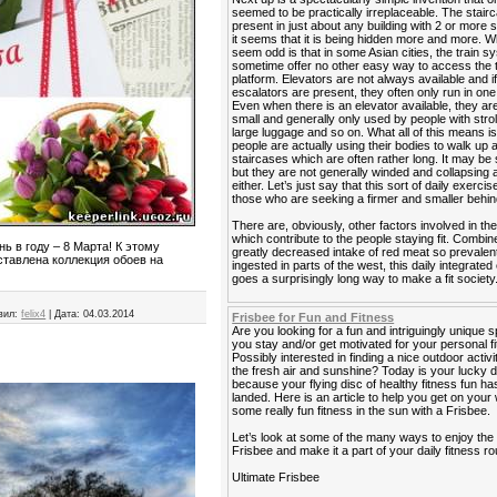
seemed to be practically irreplaceable. The stairca
present in just about any building with 2 or more s
it seems that it is being hidden more and more. 
seem odd is that in some Asian cities, the train 
sometime offer no other easy way to access the t
platform. Elevators are not always available and i
escalators are present, they often only run in one 
Even when there is an elevator available, they ar
small and generally only used by people with strol
large luggage and so on. What all of this means is
people are actually using their bodies to walk up
staircases which are often rather long. It may be 
but they are not generally winded and collapsing a
either. Let’s just say that this sort of daily exercis
those who are seeking a firmer and smaller behin
There are, obviously, other factors involved in the
which contribute to the people staying fit. Combin
ь в году – 8 Марта! К этому
greatly decreased intake of red meat so prevalen
тавлена коллекция обоев на
ingested in parts of the west, this daily integrated
goes a surprisingly long way to make a fit society
вил:
felix4
|
Дата:
04.03.2014
Frisbee for Fun and Fitness
Are you looking for a fun and intriguingly unique s
you stay and/or get motivated for your personal f
Possibly interested in finding a nice outdoor activi
the fresh air and sunshine? Today is your lucky 
because your flying disc of healthy fitness fun has
landed. Here is an article to help you get on your
some really fun fitness in the sun with a Frisbee.
Let’s look at some of the many ways to enjoy the
Frisbee and make it a part of your daily fitness ro
Ultimate Frisbee