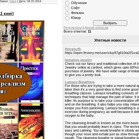
бавил:
felix4
|
Дата:
04.03.2014
Обучение
Софт
Фильмы
1 книг)
Юмор
Результаты
|
Архив опросов
Всего ответов:
11
Улетные новости
fhfcghcfh
https://open.firstory.me/user/cluy87g610ta201v
Imitation jewelry
Check out our fancy and traditional collection of I
Jewelry online at cartloot, which gives upto 60%o
purchase of jewelry. We have wide range of imitat
to give you a pretty look.
Lamaze Breathing
For those who are trying to take a more natural 
labor then it’s a very good idea to find some go
breathing classes. Lamaze breathing consists of 
techniques that help manage the pain of labor. It is
killer. Its purpose is to take your concentration off
and on the breathing. It also helps you stay rela
keeps you from panicking. Lamaze breathing is a
exercise during pregnancy as well because it del
oxygen to the baby.
The cleansing breath is known as the more basic
that you would probably learn in class. The techn
easy and calming. You would breathe in slowly a
though your nose and exhale just as slow throug
mouth. The cleansing breathe or signal breathe is