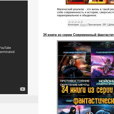
Магический реализм - это жизнь в такой р
себе современность и историю, сверхъест
паранормальное и обыденное.
Категория:
Книги
|
Просмотров:
297
|
Доба
34 книги из серии Современный фантасти