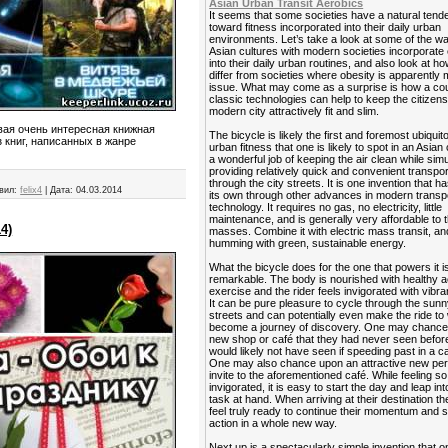
Asian Urban Transit Aerobics
It seems that some societies have a natural ten
toward fitness incorporated into their daily urban
environments. Let’s take a look at some of the 
Asian cultures with modern societies incorporate
into their daily urban routines, and also look at h
differ from societies where obesity is apparently 
issue. What may come as a surprise is how a cou
classic technologies can help to keep the citizens
modern city attractively fit and slim.
вая очень интересная книжная
The bicycle is likely the first and foremost ubiquit
 книг, написанных в жанре
urban fitness that one is likely to spot in an Asian 
a wonderful job of keeping the air clean while sim
providing relatively quick and convenient transpor
through the city streets. It is one invention that ha
вил:
felix4
|
Дата:
04.03.2014
its own through other advances in modern transp
technology. It requires no gas, no electricity, little
maintenance, and is generally very affordable to 
4)
masses. Combine it with electric mass transit, and
humming with green, sustainable energy.
What the bicycle does for the one that powers it is
remarkable. The body is nourished with healthy a
exercise and the rider feels invigorated with vibra
It can be pure pleasure to cycle through the sunn
streets and can potentially even make the ride to
become a journey of discovery. One may chance
new shop or café that they had never seen befor
would likely not have seen if speeding past in a ca
One may also chance upon an attractive new per
invite to the aforementioned café. While feeling so
invigorated, it is easy to start the day and leap in
task at hand. When arriving at their destination t
feel truly ready to continue their momentum and s
action in a whole new way.
Next up is a spectacularly simple invention that 