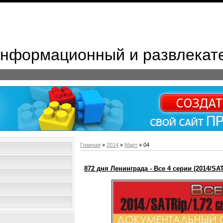
 Информационный и развлекат
Главная
»
2014
»
Март
»
04
872 дня Ленинграда - Все 4 серии (2014/SA