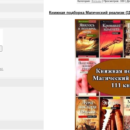
Категория:
Фильмы
|
Просмотров:
330
|
До
Книжная подборка Магический реализм (11
st.