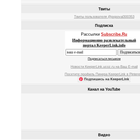
Твиты
Твиты пользователя @popoval300353
Подписка
Рассылки
Subscribe.Ru
Информационно развлекательный
портал KeeperLink.info
Подписаться письмом
Новости KeeperLink.ucoz.ru на Ваш E-mail
Посетите профиль Пинера KeeperLink в Pintere
Подпишись на KeeperLink
Канал на YouTube
Видео