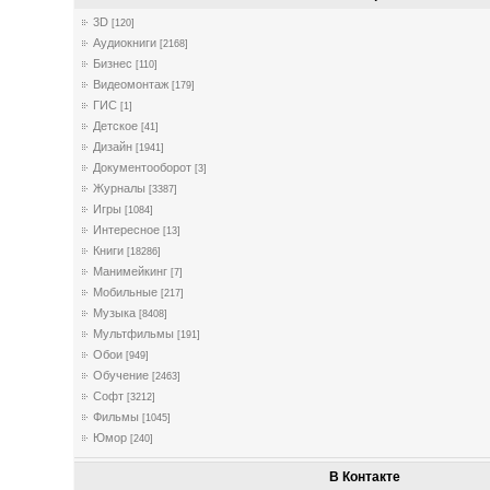
3D
[120]
Аудиокниги
[2168]
Бизнес
[110]
Видеомонтаж
[179]
ГИС
[1]
Детское
[41]
Дизайн
[1941]
Документооборот
[3]
Журналы
[3387]
Игры
[1084]
Интересное
[13]
Книги
[18286]
Манимейкинг
[7]
Мобильные
[217]
Музыка
[8408]
Мультфильмы
[191]
Обои
[949]
Обучение
[2463]
Софт
[3212]
Фильмы
[1045]
Юмор
[240]
В Контакте