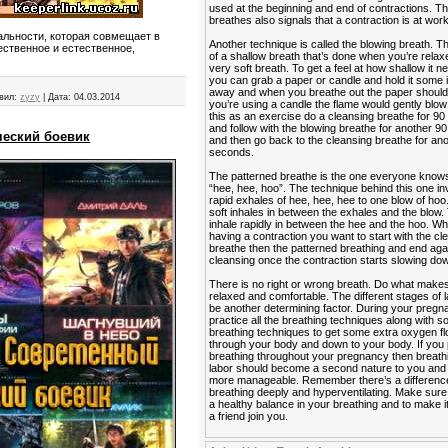
used at the beginning and end of contractions. Th
breathes also signals that a contraction is at work
еальности, которая совмещает в
Another technique is called the blowing breath. T
ественное и естественное,
of a shallow breath that’s done when you’re relaxe
very soft breath. To get a feel at how shallow it n
you can grab a paper or candle and hold it some
away and when you breathe out the paper should fl
вил:
zyzy
|
Дата:
04.03.2014
you’re using a candle the flame would gently blow 
this as an exercise do a cleansing breathe for 9
and follow with the blowing breathe for another 
ческий боевик
and then go back to the cleansing breathe for an
seconds.
The patterned breathe is the one everyone know
“hee, hee, hoo”. The technique behind this one in
rapid exhales of hee, hee, hee to one blow of hoo
soft inhales in between the exhales and the blow. 
inhale rapidly in between the hee and the hoo. W
having a contraction you want to start with the cl
breathe then the patterned breathing and end agai
cleansing once the contraction starts slowing do
There is no right or wrong breath. Do what makes
relaxed and comfortable. The different stages of 
be another determining factor. During your preg
practice all the breathing techniques along with 
breathing techniques to get some extra oxygen f
through your body and down to your body. If you 
breathing throughout your pregnancy then breath
labor should become a second nature to you and it
more manageable. Remember there’s a differen
breathing deeply and hyperventilating. Make sur
a healthy balance in your breathing and to make i
a friend join you.