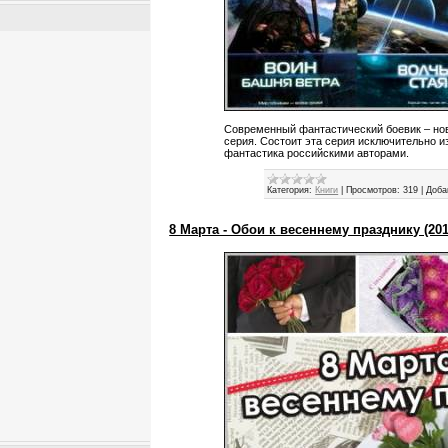
Современный фантастический боевик – но
серия. Состоит эта серия исключительно из
фантастика российскими авторами.
Категория:
Книги
|
Просмотров:
319
|
Доба
8 Марта - Обои к весеннему празднику (201