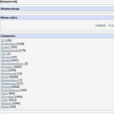
[
KeeperLink
]
Форма входа
Меню сайта
Главная
О с
Categories
3D
[120]
Аудиокниги
[2168]
Бизнес
[110]
Видеомонтаж
[179]
ГИС
[1]
Детское
[41]
Дизайн
[1941]
Документооборот
[3]
Журналы
[3387]
Игры
[1084]
Интересное
[13]
Книги
[18286]
Манимейкинг
[7]
Мобильные
[217]
Музыка
[8408]
Мультфильмы
[191]
Обои
[949]
Обучение
[2463]
Софт
[3212]
Фильмы
[1045]
Юмор
[240]