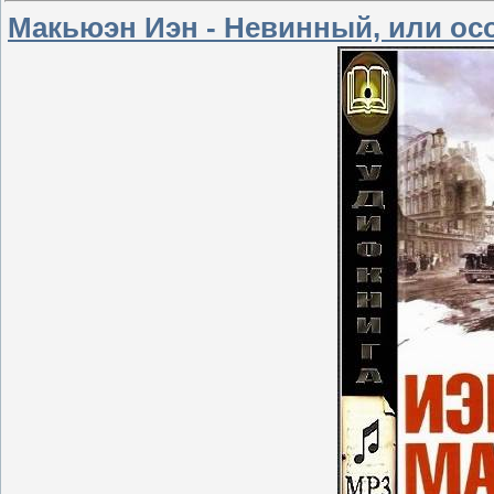
Макьюэн Иэн - Невинный, или ос