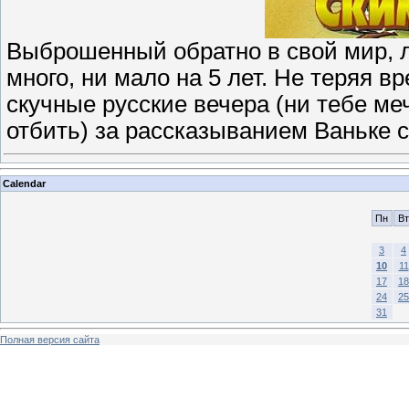
Выброшенный обратно в свой мир, л
много, ни мало на 5 лет. Не теряя 
скучные русские вечера (ни тебе ме
отбить) за рассказыванием Ваньке с
Calendar
Пн
Вт
3
4
10
11
17
18
24
25
31
Полная версия сайта