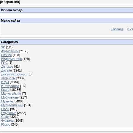
[
KeeperLink
]
Форма входа
Меню сайта
Главная
О с
Categories
3D
[120]
Аудиокниги
[2168]
Бизнес
[110]
Видеомонтаж
[179]
ГИС
[1]
Детское
[41]
Дизайн
[1941]
Документооборот
[3]
Журналы
[3387]
Игры
[1084]
Интересное
[13]
Книги
[18286]
Манимейкинг
[7]
Мобильные
[217]
Музыка
[8408]
Мультфильмы
[191]
Обои
[949]
Обучение
[2463]
Софт
[3212]
Фильмы
[1045]
Юмор
[240]