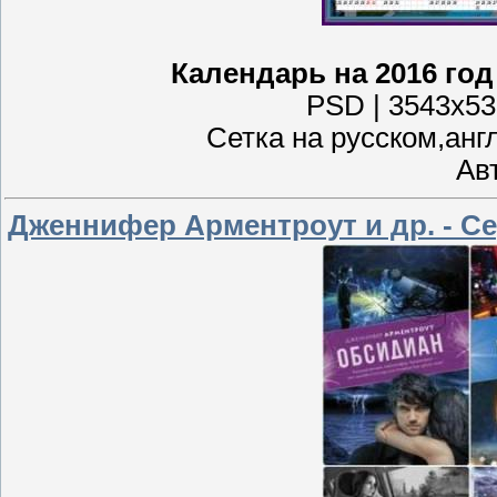
Календарь на 2016 го
PSD | 3543x531
Сетка на русском,анг
Ав
Дженнифер Арментроут и др. - Сер