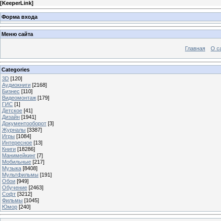
[
KeeperLink
]
Форма входа
Меню сайта
Главная
О с
Categories
3D
[120]
Аудиокниги
[2168]
Бизнес
[110]
Видеомонтаж
[179]
ГИС
[1]
Детское
[41]
Дизайн
[1941]
Документооборот
[3]
Журналы
[3387]
Игры
[1084]
Интересное
[13]
Книги
[18286]
Манимейкинг
[7]
Мобильные
[217]
Музыка
[8408]
Мультфильмы
[191]
Обои
[949]
Обучение
[2463]
Софт
[3212]
Фильмы
[1045]
Юмор
[240]