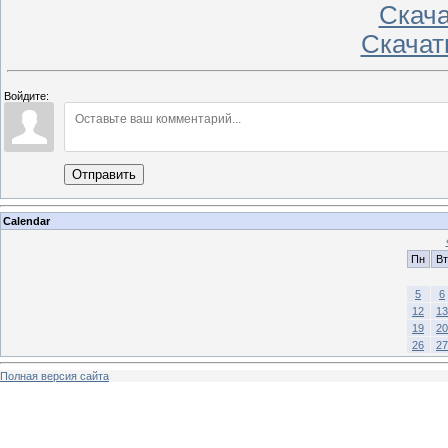
Скачат
Скачать
Войдите:
Отправить
Calendar
Пн
Вт
5
6
12
13
19
20
26
27
Полная версия сайта