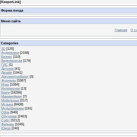
[
KeeperLink
]
Форма входа
Меню сайта
Главная
О с
Categories
3D
[120]
Аудиокниги
[2168]
Бизнес
[110]
Видеомонтаж
[179]
ГИС
[1]
Детское
[41]
Дизайн
[1941]
Документооборот
[3]
Журналы
[3387]
Игры
[1084]
Интересное
[13]
Книги
[18286]
Манимейкинг
[7]
Мобильные
[217]
Музыка
[8408]
Мультфильмы
[191]
Обои
[949]
Обучение
[2463]
Софт
[3212]
Фильмы
[1045]
Юмор
[240]