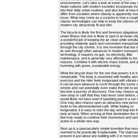
environments. Let’s take a look at some of the way
Asian cultures with modern societies incorporate ex
into their daily urban routines, and also look at how 
differ from societies where obesity is apparently mo
issue. What may come as a surprise is how a coupl
classic technologies can help to keep the citizens of
modern city attractively fit and slim.
The bicycle is likely the first and foremost ubiquitous
urban fitness that one is likely to spot in an Asian cit
a wonderful job of keeping the air clean while simul
providing relatively quick and convenient transportat
through the city streets. It is one invention that has t
its own through other advances in modern transport
technology. It requires no gas, no electricity, little
maintenance, and is generally very affordable to the
masses. Combine it with electric mass transit, and a 
humming with green, sustainable energy.
What the bicycle does for the one that powers it is tr
remarkable. The body is nourished with healthy aer
exercise and the rider feels invigorated with vibrant
It can be pure pleasure to cycle through the sunny c
streets and can potentially even make the ride to w
become a journey of discovery. One may chance u
new shop or café that they had never seen before, 
would likely not have seen if speeding past in a car o
One may also chance upon an attractive new perso
invite to the aforementioned café. While feeling so
invigorated, it is easy to start the day and leap into 
task at hand. When arriving at their destination the 
feel truly ready to continue their momentum and spri
action in a whole new way.
Next up is a spectacularly simple invention that onc
seemed to be practically irreplaceable. The staircase 
present in just about any building with 2 or more stor