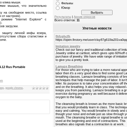
го клика мыши.
Фильмы
иями мышью, что значительно
Юмор
ку на свободное место, ссылка
 от настроек).
Результаты
|
Архив опросов
ежиме "Internet Explorer" с
Всего ответов:
11
).
ов загрузки.
Улетные новости
и защиту личной инфы юзера,
тсутствие сбора статистики и
fhfcghcfh
rome.
https://open.firstory.me/user/cluy87g610ta201va0q
Imitation jewelry
Check out our fancy and traditional collection of Imit
Jewelry online at cartloot, which gives upto 60%off 
purchase of jewelry. We have wide range of imitation
to give you a pretty look.
Lamaze Breathing
.12 Rus Portable
For those who are trying to take a more natural app
labor then it’s a very good idea to find some good 
breathing classes. Lamaze breathing consists of br
techniques that help manage the pain of labor. It isn’
com
killer. Its purpose is to take your concentration off t
and on the breathing. It also helps you stay relaxed
зер
,
google chrome
,
keeps you from panicking. Lamaze breathing is a gr
exercise during pregnancy as well because it deliv
oxygen to the baby.
The cleansing breath is known as the more basic b
that you would probably learn in class. The techniqu
easy and calming. You would breathe in slowly and 
though your nose and exhale just as slow through y
mouth. The cleansing breathe or signal breathe is us
used at the beginning and end of contractions. This
breathes also signals that a contraction is at work.