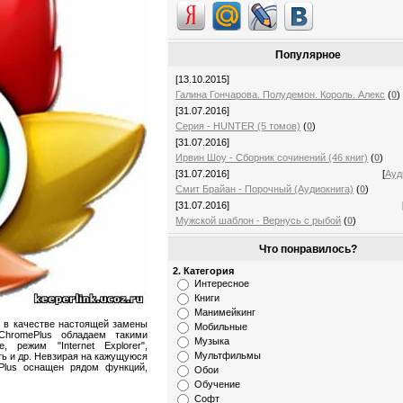
Популярное
[13.10.2015]
Галина Гончарова. Полудемон. Король. Алекс
(
0
)
[31.07.2016]
Серия - HUNTER (5 томов)
(
0
)
[31.07.2016]
Ирвин Шоу - Сборник сочинений (46 книг)
(
0
)
[31.07.2016]
[
Ауд
Смит Брайан - Порочный (Аудиокнига)
(
0
)
[31.07.2016]
Мужской шаблон - Вернусь с рыбой
(
0
)
Что понравилось?
2. Категория
Интересное
Книги
Манимейкинг
 в качестве настоящей замены
Мобильные
ChromePlus обладаем такими
Музыка
 режим "Internet Explorer",
Мультфильмы
ь и др. Невзирая на кажущуюся
Plus оснащен рядом функций,
Обои
Обучение
Софт