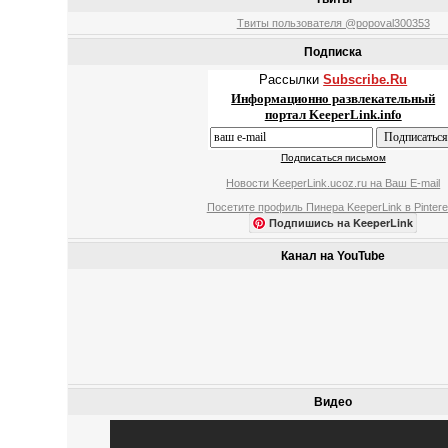
Твиты пользователя @popoval300353
Подписка
Рассылки
Subscribe.Ru
Информационно развлекательный
портал KeeperLink.info
Подписаться письмом
Новости KeeperLink.ucoz.ru на Ваш E-mail
Посетите профиль Пинера KeeperLink в Pintere
Подпишись на KeeperLink
Канал на YouTube
Видео