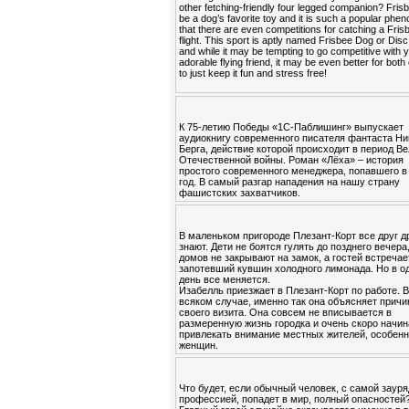
other fetching-friendly four legged companion? Fris
be a dog’s favorite toy and it is such a popular ph
that there are even competitions for catching a Fris
flight. This sport is aptly named Frisbee Dog or Dis
and while it may be tempting to go competitive with 
adorable flying friend, it may be even better for both
to just keep it fun and stress free!
К 75-летию Победы «1С-Паблишинг» выпускает
аудиокнигу современного писателя фантаста Ни
Берга, действие которой происходит в период В
Отечественной войны. Роман «Лёха» – история
простого современного менеджера, попавшего в
год. В самый разгар нападения на нашу страну
фашистских захватчиков.
В маленьком пригороде Плезант-Корт все друг д
знают. Дети не боятся гулять до позднего вечера
домов не закрывают на замок, а гостей встречае
запотевший кувшин холодного лимонада. Но в о
день все меняется.
Изабелль приезжает в Плезант-Корт по работе. 
всяком случае, именно так она объясняет причи
своего визита. Она совсем не вписывается в
размеренную жизнь городка и очень скоро начин
привлекать внимание местных жителей, особен
женщин.
Что будет, если обычный человек, с самой заур
профессией, попадет в мир, полный опасностей