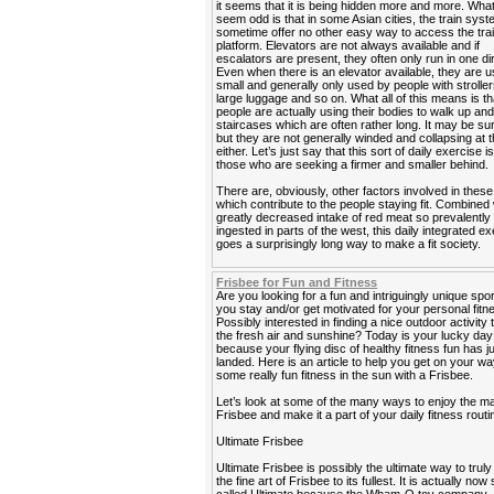
it seems that it is being hidden more and more. Wh
seem odd is that in some Asian cities, the train sys
sometime offer no other easy way to access the tra
platform. Elevators are not always available and if
escalators are present, they often only run in one di
Even when there is an elevator available, they are u
small and generally only used by people with stroller
large luggage and so on. What all of this means is th
people are actually using their bodies to walk up a
staircases which are often rather long. It may be sur
but they are not generally winded and collapsing at t
either. Let’s just say that this sort of daily exercise i
those who are seeking a firmer and smaller behind.
There are, obviously, other factors involved in these 
which contribute to the people staying fit. Combined 
greatly decreased intake of red meat so prevalently
ingested in parts of the west, this daily integrated e
goes a surprisingly long way to make a fit society.
Frisbee for Fun and Fitness
Are you looking for a fun and intriguingly unique spor
you stay and/or get motivated for your personal fitn
Possibly interested in finding a nice outdoor activity 
the fresh air and sunshine? Today is your lucky day
because your flying disc of healthy fitness fun has j
landed. Here is an article to help you get on your wa
some really fun fitness in the sun with a Frisbee.
Let’s look at some of the many ways to enjoy the ma
Frisbee and make it a part of your daily fitness routi
Ultimate Frisbee
Ultimate Frisbee is possibly the ultimate way to truly
the fine art of Frisbee to its fullest. It is actually now