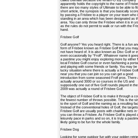
called Ultimate because the Wham-O toy company
apparently holds the copyright to the name of Frisbe
there are too many styles of Ultimate to be able to fit
short article, the synopsis is that you basically scor
by passing a Frisbee to a player on your team who 
standing in an area which has been designated as t
area. You can only throw the Frisbee when it is in y
as the rules do not permit to walk or run with the Fri
hand.
Frisbee Golf
Golf anyone? Yes you heard right. There is a fun an
form of Frisbee known as Frisbee Golf that you ma
not have heard of. It is also known as Disc Golf or e
even occasionally by “Frolf”. Whatever name it goes 
a pastime you might enjoy exploring more by either f
local Frisbee Golf course or even fashioning a port
and playing with some friends or family. You may be 
lucky situation where there is actually a Frisbee Gol
near you that you can join so you can get a good
introduction from some seasoned Frolf pros. There 
actually around 3000 or so courses in the US and
supposedly one out of five Golf rounds played in the
2009 was actually a round of Frisbee Golf.
The object of Frisbee Golf is to make it through a co
the fewest number of throws possible. This is the sim
to the sport of Golf and the naming as a resulting fac
Instead of the conventional holes of Golf, the targets
Frisbee Golf are usually posts with chainlike nets in
you can throw a Frisbee. As Frisbee Golf is played a
leisurely pace in parks and so on, it is truly a pastim
likely going to be fun for the whole family.
Frisbee Dog
Looking for some outdoor fun with your golden retri