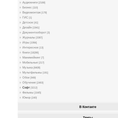
Аудиокниги
[2168]
Бизнес
[110]
Видеомонтаж
[179]
ГИС
[1]
Детское
[41]
Дизайн
[1941]
Документооборот
[3]
Журналы
[3387]
Игры
[1084]
Интересное
[13]
Книги
[18286]
Манимейкинг
[7]
Мобильные
[217]
Музыка
[8408]
Мультфильмы
[191]
Обои
[949]
Обучение
[2463]
Софт
[3212]
Фильмы
[1045]
Юмор
[240]
В Контакте
Твиты