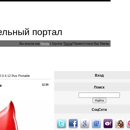
ельный портал
Вы вошли как
Гость
|
Группа
"
Гости
"
Приветствую Вас
Гость
Вход
.0.4.12 Rus Portable
e
12:59
Поиск
СоцСети