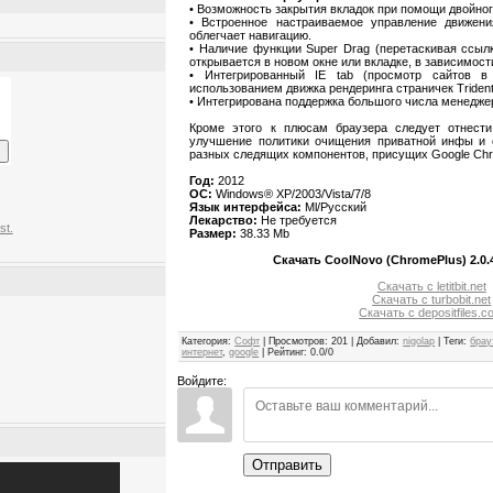
• Возможность закрытия вкладок при помощи двойно
• Встроенное настраиваемое управление движен
облегчает навигацию.
• Наличие функции Super Drag (перетаскивая ссыл
открывается в новом окне или вкладке, в зависимости
• Интегрированный IE tab (просмотр сайтов в р
использованием движка рендеринга страничек Trident
• Интегрирована поддержка большого числа менеджер
Кроме этого к плюсам браузера следует отнест
улучшение политики очищения приватной инфы и о
разных следящих компонентов, присущих Google Ch
Год:
2012
ОС:
Windows® XP/2003/Vista/7/8
Язык интерфейса:
Ml/Русский
Лекарство:
Не требуется
st.
Размер:
38.33 Mb
Скачать CoolNovo (ChromePlus) 2.0.4
Скачать с letitbit.net
Скачать с turbobit.net
Скачать с depositfiles.
Категория
:
Софт
|
Просмотров
:
201
|
Добавил
:
nigolap
|
Теги
:
брау
интернет
,
google
|
Рейтинг
:
0.0
/
0
Войдите:
Отправить