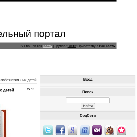
ельный портал
Вы вошли как
Гость
|
Группа
"
Гости
"
Приветствую Вас
Гость
Вход
 любознательных детей
х детей
22:10
Поиск
СоцСети