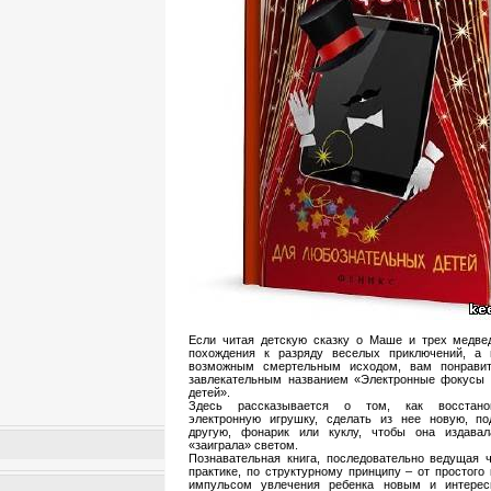
Если читая детскую сказку о Маше и трех медве
похождения к разряду веселых приключений, а
возможным смертельным исходом, вам понрави
завлекательным названием «Электронные фокусы 
детей».
Здесь рассказывается о том, как восстано
электронную игрушку, сделать из нее новую, по
другую, фонарик или куклу, чтобы она издава
«заиграла» светом.
Познавательная книга, последовательно ведущая ч
практике, по структурному принципу – от простого
импульсом увлечения ребенка новым и интере