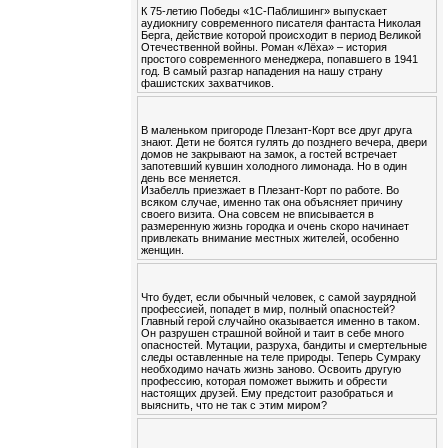
К 75-летию Победы «1С-Паблишинг» выпускает
аудиокнигу современного писателя фантаста Николая
Берга, действие которой происходит в период Великой
Отечественной войны. Роман «Лёха» – история
простого современного менеджера, попавшего в 1941
год. В самый разгар нападения на нашу страну
фашистских захватчиков.
В маленьком пригороде Плезант-Корт все друг друга
знают. Дети не боятся гулять до позднего вечера, двери
домов не закрывают на замок, а гостей встречает
запотевший кувшин холодного лимонада. Но в один
день все меняется.
Изабелль приезжает в Плезант-Корт по работе. Во
всяком случае, именно так она объясняет причину
своего визита. Она совсем не вписывается в
размеренную жизнь городка и очень скоро начинает
привлекать внимание местных жителей, особенно
женщин.
Что будет, если обычный человек, с самой заурядной
профессией, попадет в мир, полный опасностей?
Главный герой случайно оказывается именно в таком.
Он разрушен страшной войной и таит в себе много
опасностей. Мутации, разруха, бандиты и смертельные
следы оставленные на теле природы. Теперь Сумраку
необходимо начать жизнь заново. Освоить другую
профессию, которая поможет выжить и обрести
настоящих друзей. Ему предстоит разобраться и
выяснить, что не так с этим миром?