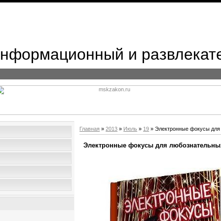
 Информационный и развлекат
Главная
»
2013
»
Июль
»
19
» Электронные фокусы для
Электронные фокусы для любознательны