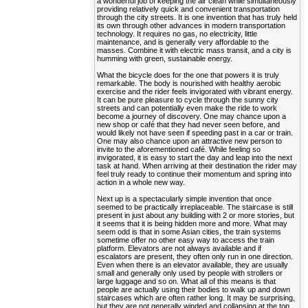
a wonderful job of keeping the air clean while simultaneously
providing relatively quick and convenient transportation
through the city streets. It is one invention that has truly held
its own through other advances in modern transportation
technology. It requires no gas, no electricity, little
maintenance, and is generally very affordable to the
masses. Combine it with electric mass transit, and a city is
humming with green, sustainable energy.
What the bicycle does for the one that powers it is truly
remarkable. The body is nourished with healthy aerobic
exercise and the rider feels invigorated with vibrant energy.
It can be pure pleasure to cycle through the sunny city
streets and can potentially even make the ride to work
become a journey of discovery. One may chance upon a
new shop or café that they had never seen before, and
would likely not have seen if speeding past in a car or train.
One may also chance upon an attractive new person to
invite to the aforementioned café. While feeling so
invigorated, it is easy to start the day and leap into the next
task at hand. When arriving at their destination the rider may
feel truly ready to continue their momentum and spring into
action in a whole new way.
Next up is a spectacularly simple invention that once
seemed to be practically irreplaceable. The staircase is still
present in just about any building with 2 or more stories, but
it seems that it is being hidden more and more. What may
seem odd is that in some Asian cities, the train systems
sometime offer no other easy way to access the train
platform. Elevators are not always available and if
escalators are present, they often only run in one direction.
Even when there is an elevator available, they are usually
small and generally only used by people with strollers or
large luggage and so on. What all of this means is that
people are actually using their bodies to walk up and down
staircases which are often rather long. It may be surprising,
but they are not generally winded and collapsing at the top,