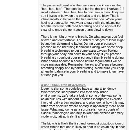
The patterned breathe is the one everyone knows as the
“hee, hee, hoo”. The technique behind this one involves 2-4
rapid exhales of hee, hee, hee to one blow of hoo. They are
soft inhales in between the exhales and the blow. That is,
inhale rapidly in between the hee and the hoo. When you’e
having a contraction you want to start with the cleansing
breathe then the patterned breathing and end again at the
cleansing once the contraction starts slowing down.
There is no right or wrong breath. Do what makes you feel
relaxed and comfortable. The different stages of labor might
be another determining factor. During your pregnancy
practice all the breathing techniques along with some deep
breathing techniques to get some extra oxygen flowing
through your body and down to your body. If you practice
breathing throughout your pregnancy then breathing during
labor should become a second nature to you and it will be
more manageable. Remember there’s a difference between
breathing deeply and hyperventilating. Make sure you keep
a healthy balance in your breathing and to make it fun have
a friend join you.
Asian Urban Transit Aerobics
It seems that some societies have a natural tendency
toward fitness incorporated into their daily urban
environments. Let’s take a look at some of the way some
Asian cultures with modern societies incorporate exercise
into their daily urban routines, and also look at how this may
differ from societies where obesity is apparently more of an
issue. What may come as a surprise is how a couple of
classic technologies can help to keep the citizens of a very
modern city attractively fit and slim.
The bicycle is likely the first and foremost ubiquitous icon of
urban fitness that one is likely to spot in an Asian city. It does