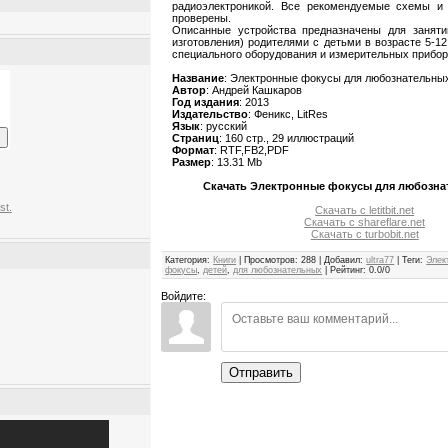
радиоэлектроникой. Все рекомендуемые схемы и 
проверены.
Описанные устройства предназначены для заняти
изготовления) родителями с детьми в возрасте 5-12
специального оборудования и измерительных прибор
Название
: Электронные фокусы для любознательны
Автор
: Андрей Кашкаров
Год издания
: 2013
Издательство
: Феникс, LitRes
Язык
: русский
Страниц
: 160 стр., 29 иллюстраций
Формат
: RTF,FB2,PDF
Размер
: 13.31 Mb
Скачать Электронные фокусы для любозна
st.
Скачать с letitbit.net
Скачать с shareflare.net
Скачать с turbobit.net
Категория
:
Книги
|
Просмотров
:
288
|
Добавил
:
ultra77
|
Теги
:
Элек
фокусы
,
детей
,
для любознательных
|
Рейтинг
:
0.0
/
0
Войдите:
Отправить