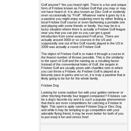
Golf anyone? Yes you heard right. There is a fun and unique
form of Frisbee known as Frisbee Golf that you may or may
not have heard of. It is also known as Disc Golf or evidently
even occasionally by “Frolf”. Whatever name it goes by it is
a pastime you might enjoy exploring more by either finding a
local Frisbee Golf course or even fashioning a portable one
and playing with some friends or family. You may be in a
lucky situation where there is actually a Frisbee Golf league
near you that you can join so you can get a good
introduction from some seasoned Frolf pros. There are
actually around 3000 or so courses in the US and
supposedly one out of five Golf rounds played in the US in
2009 was actually a round of Frisbee Golf.
The object of Frisbee Golf is to make it through a course in
the fewest number of throws possible. This is the similarity
to the sport of Golf and the naming as a resulting factor.
Instead of the conventional holes of Golf, the targets in
Frisbee Golf are usually posts with chainlike nets in which
you can throw a Frisbee. As Frisbee Golf is played at a
leisurely pace in parks and so on, it is truly a pastime that is
likely going to be fun for the whole family.
Frisbee Dog
Looking for some outdoor fun with your golden retriever or
other fetching-friendly four legged companion? Frisbees can
be a dog’s favorite toy and it is such a popular phenomenon
that there are even competitions for catching a Frisbee in
flight. This sport is aptly named Frisbee Dog or Disc Dog
and while it may be tempting to go competitive with your
adorable flying friend, it may be even better for both of you
to just keep it fun and stress free!