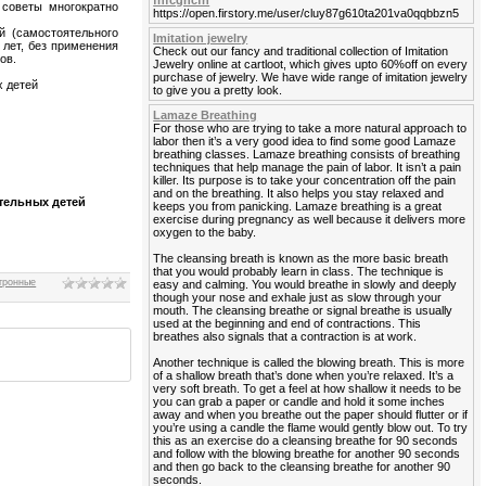
fhfcghcfh
советы многократно
https://open.firstory.me/user/cluy87g610ta201va0qqbbzn5
й (самостоятельного
Imitation jewelry
 лет, без применения
Check out our fancy and traditional collection of Imitation
ов.
Jewelry online at cartloot, which gives upto 60%off on every
purchase of jewelry. We have wide range of imitation jewelry
х детей
to give you a pretty look.
Lamaze Breathing
For those who are trying to take a more natural approach to
labor then it’s a very good idea to find some good Lamaze
breathing classes. Lamaze breathing consists of breathing
techniques that help manage the pain of labor. It isn’t a pain
killer. Its purpose is to take your concentration off the pain
and on the breathing. It also helps you stay relaxed and
тельных детей
keeps you from panicking. Lamaze breathing is a great
exercise during pregnancy as well because it delivers more
oxygen to the baby.
The cleansing breath is known as the more basic breath
that you would probably learn in class. The technique is
тронные
easy and calming. You would breathe in slowly and deeply
though your nose and exhale just as slow through your
mouth. The cleansing breathe or signal breathe is usually
used at the beginning and end of contractions. This
breathes also signals that a contraction is at work.
Another technique is called the blowing breath. This is more
of a shallow breath that’s done when you’re relaxed. It’s a
very soft breath. To get a feel at how shallow it needs to be
you can grab a paper or candle and hold it some inches
away and when you breathe out the paper should flutter or if
you’re using a candle the flame would gently blow out. To try
this as an exercise do a cleansing breathe for 90 seconds
and follow with the blowing breathe for another 90 seconds
and then go back to the cleansing breathe for another 90
seconds.