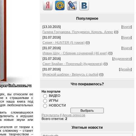
Популярное
[13.10.2015]
[
Книги
]
Галина Гончарова. Полудемон. Король. Алекс
(
0
)
[31.07.2016]
[
Книги
]
Серия - HUNTER (5 томов)
(
0
)
[31.07.2016]
[
Книги
]
Ирвин Шоу - Сборник сочинений (46 книг)
(
0
)
[31.07.2016]
[
Аудиокниги
]
Смит Брайан - Порочный (Аудиокнига)
(
0
)
[31.07.2016]
[
Дизайн
]
Мужской шаблон - Вернусь с рыбой
(
0
)
Что понравилось?
На портале
дях, вы относили ее
ВИДЕО
 не к страшилкам с
ИГРЫ
тся наша книга под
для любознательных
НОВОСТИ
вить сломавшуюся
Результаты
|
Архив опросов
дключить к игрушке
Всего ответов:
2
ла новые звуки или
итателя от теории к
Улетные новости
 к сложному – станет
сным творчеством –