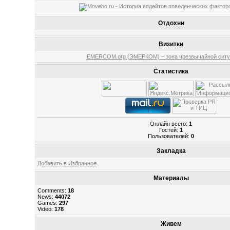
Отдохни
Визитки
EMERCOM.org (ЭМЕРКОМ) – зона чрезвычайной ситу
Статистика
Онлайн всего:
1
Гостей:
1
Пользователей:
0
Закладка
Добавить в Избранное
Материалы
Comments:
18
News:
44072
Games:
297
Video:
178
Живем