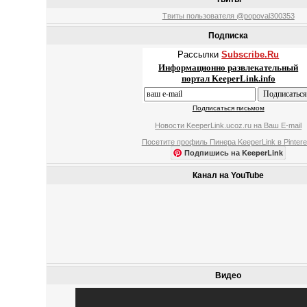
Твиты пользователя @popoval300353
Подписка
Рассылки
Subscribe.Ru
Информационно развлекательный
портал KeeperLink.info
Подписаться письмом
Новости KeeperLink.ucoz.ru на Ваш E-mail
Посетите профиль Пинера KeeperLink в Pintere
Подпишись на KeeperLink
Канал на YouTube
Видео