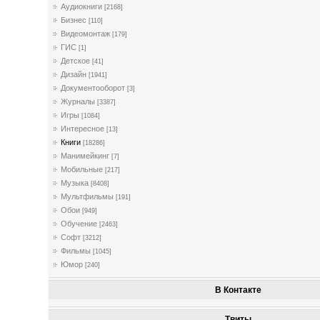
Аудиокниги
[2168]
Бизнес
[110]
Видеомонтаж
[179]
ГИС
[1]
Детское
[41]
Дизайн
[1941]
Документооборот
[3]
Журналы
[3387]
Игры
[1084]
Интересное
[13]
Книги
[18286]
Манимейкинг
[7]
Мобильные
[217]
Музыка
[8408]
Мультфильмы
[191]
Обои
[949]
Обучение
[2463]
Софт
[3212]
Фильмы
[1045]
Юмор
[240]
В Контакте
Твиты