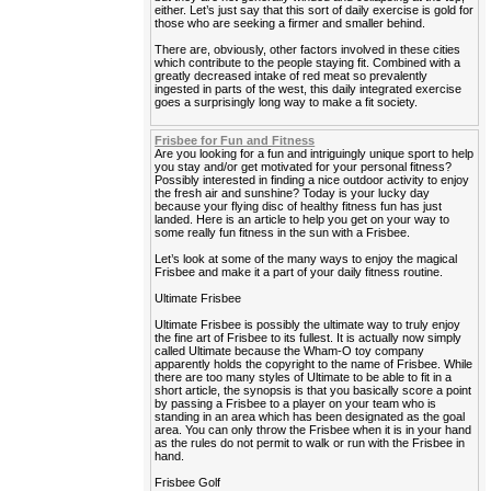
either. Let’s just say that this sort of daily exercise is gold for
those who are seeking a firmer and smaller behind.
There are, obviously, other factors involved in these cities
which contribute to the people staying fit. Combined with a
greatly decreased intake of red meat so prevalently
ingested in parts of the west, this daily integrated exercise
goes a surprisingly long way to make a fit society.
Frisbee for Fun and Fitness
Are you looking for a fun and intriguingly unique sport to help
you stay and/or get motivated for your personal fitness?
Possibly interested in finding a nice outdoor activity to enjoy
the fresh air and sunshine? Today is your lucky day
because your flying disc of healthy fitness fun has just
landed. Here is an article to help you get on your way to
some really fun fitness in the sun with a Frisbee.
Let’s look at some of the many ways to enjoy the magical
Frisbee and make it a part of your daily fitness routine.
Ultimate Frisbee
Ultimate Frisbee is possibly the ultimate way to truly enjoy
the fine art of Frisbee to its fullest. It is actually now simply
called Ultimate because the Wham-O toy company
apparently holds the copyright to the name of Frisbee. While
there are too many styles of Ultimate to be able to fit in a
short article, the synopsis is that you basically score a point
by passing a Frisbee to a player on your team who is
standing in an area which has been designated as the goal
area. You can only throw the Frisbee when it is in your hand
as the rules do not permit to walk or run with the Frisbee in
hand.
Frisbee Golf