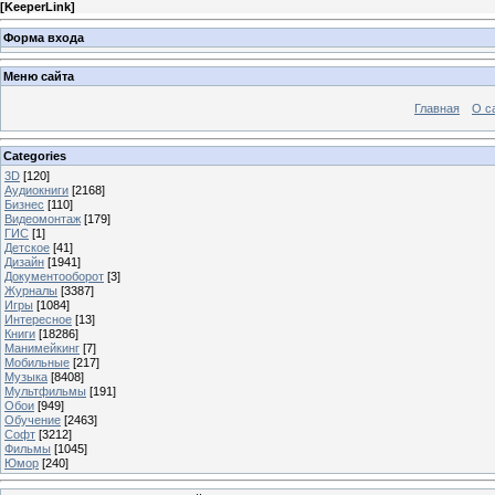
[
KeeperLink
]
Форма входа
Меню сайта
Главная
О с
Categories
3D
[120]
Аудиокниги
[2168]
Бизнес
[110]
Видеомонтаж
[179]
ГИС
[1]
Детское
[41]
Дизайн
[1941]
Документооборот
[3]
Журналы
[3387]
Игры
[1084]
Интересное
[13]
Книги
[18286]
Манимейкинг
[7]
Мобильные
[217]
Музыка
[8408]
Мультфильмы
[191]
Обои
[949]
Обучение
[2463]
Софт
[3212]
Фильмы
[1045]
Юмор
[240]