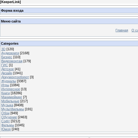
[
KeeperLink
]
Форма входа
Меню сайта
Главная
О с
Categories
3D
[120]
Аудиокниги
[2168]
Бизнес
[110]
Видеомонтаж
[179]
ГИС
[1]
Детское
[41]
Дизайн
[1941]
Документооборот
[3]
Журналы
[3387]
Игры
[1084]
Интересное
[13]
Книги
[18286]
Манимейкинг
[7]
Мобильные
[217]
Музыка
[8408]
Мультфильмы
[191]
Обои
[949]
Обучение
[2463]
Софт
[3212]
Фильмы
[1045]
Юмор
[240]