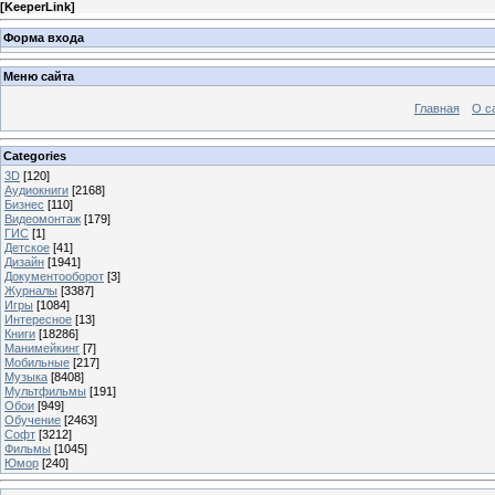
[
KeeperLink
]
Форма входа
Меню сайта
Главная
О с
Categories
3D
[120]
Аудиокниги
[2168]
Бизнес
[110]
Видеомонтаж
[179]
ГИС
[1]
Детское
[41]
Дизайн
[1941]
Документооборот
[3]
Журналы
[3387]
Игры
[1084]
Интересное
[13]
Книги
[18286]
Манимейкинг
[7]
Мобильные
[217]
Музыка
[8408]
Мультфильмы
[191]
Обои
[949]
Обучение
[2463]
Софт
[3212]
Фильмы
[1045]
Юмор
[240]