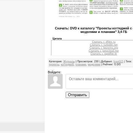
Скачать: DVD к каталогу "Проекты коттеджей 
моделями и планами" 3,4 ГБ
Цитата
Скачать с dfiles.ru
Скачать с turbobit.net
Скачать с bezsms.org
Скачать с junocloud.me
Скачать с rapidfile.tk
Категория
:
Журналы
|
Просмотров
:
230
|
Добавил
:
Ivan015
|
Теги
:
проекты
,
коттеджей
,
планами
,
моделями
|
Рейтинг
:
0.0
/
0
Войдите:
Отправить