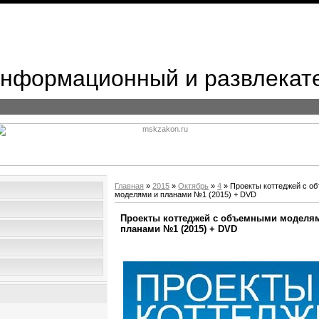
 Информационный и развлекат
Главная
»
2015
»
Октябрь
»
4
» Проекты коттеджей с о
моделями и планами №1 (2015) + DVD
Проекты коттеджей с объемными моделя
планами №1 (2015) + DVD