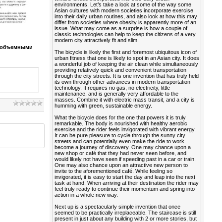
environments. Let’s take a look at some of the way some
Asian cultures with modern societies incorporate exercise
into their daily urban routines, and also look at how this may
differ from societies where obesity is apparently more of an
issue. What may come as a surprise is how a couple of
classic technologies can help to keep the citizens of a very
modern city attractively fit and slim.
с объемными
The bicycle is likely the first and foremost ubiquitous icon of
urban fitness that one is likely to spot in an Asian city. It does
a wonderful job of keeping the air clean while simultaneously
providing relatively quick and convenient transportation
through the city streets. It is one invention that has truly held
its own through other advances in modern transportation
technology. It requires no gas, no electricity, little
maintenance, and is generally very affordable to the
masses. Combine it with electric mass transit, and a city is
humming with green, sustainable energy.
What the bicycle does for the one that powers it is truly
remarkable. The body is nourished with healthy aerobic
exercise and the rider feels invigorated with vibrant energy.
It can be pure pleasure to cycle through the sunny city
streets and can potentially even make the ride to work
become a journey of discovery. One may chance upon a
new shop or café that they had never seen before, and
would likely not have seen if speeding past in a car or train.
One may also chance upon an attractive new person to
invite to the aforementioned café. While feeling so
invigorated, it is easy to start the day and leap into the next
task at hand. When arriving at their destination the rider may
feel truly ready to continue their momentum and spring into
action in a whole new way.
Next up is a spectacularly simple invention that once
seemed to be practically irreplaceable. The staircase is still
present in just about any building with 2 or more stories, but