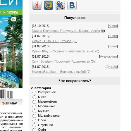
Популярное
[13.10.2015]
[
Книги
]
Галина Гончарова. Полудемон. Король. Алекс
(
0
)
[31.07.2016]
[
Книги
]
Серия - HUNTER (5 томов)
(
0
)
[31.07.2016]
[
Книги
]
Ирвин Шоу - Сборник сочинений (46 книг)
(
0
)
[31.07.2016]
[
Аудиокниги
]
Смит Брайан - Порочный (Аудиокнига)
(
0
)
[31.07.2016]
[
Дизайн
]
Мужской шаблон - Вернусь с рыбой
(
0
)
Что понравилось?
2. Категория
Интересное
Книги
Манимейкинг
Мобильные
Музыка
роектирования.
Мультфильмы
ми и планами»
ивидуальным
Обои
турированы по
Обучение
 что позволит
Софт
дящий вариант.