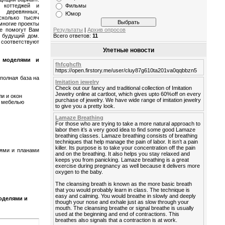
 коттеджей и
Фильмы
 деревянных,
Юмор
сколько тысяч
 многие проекты
е помогут Вам
Результаты
|
Архив опросов
ь будущий дом.
Всего ответов:
11
соответствуют
Улетные новости
 моделями и
fhfcghcfh
https://open.firstory.me/user/cluy87g610ta201va0qqbbzn5
 полная база на
Imitation jewelry
Check out our fancy and traditional collection of Imitation
Jewelry online at cartloot, which gives upto 60%off on every
ли и окон
purchase of jewelry. We have wide range of imitation jewelry
с мебелью
to give you a pretty look.
Lamaze Breathing
For those who are trying to take a more natural approach to
labor then it’s a very good idea to find some good Lamaze
breathing classes. Lamaze breathing consists of breathing
techniques that help manage the pain of labor. It isn’t a pain
killer. Its purpose is to take your concentration off the pain
ями и планами
and on the breathing. It also helps you stay relaxed and
keeps you from panicking. Lamaze breathing is a great
exercise during pregnancy as well because it delivers more
oxygen to the baby.
The cleansing breath is known as the more basic breath
that you would probably learn in class. The technique is
easy and calming. You would breathe in slowly and deeply
оделями и
though your nose and exhale just as slow through your
mouth. The cleansing breathe or signal breathe is usually
used at the beginning and end of contractions. This
breathes also signals that a contraction is at work.