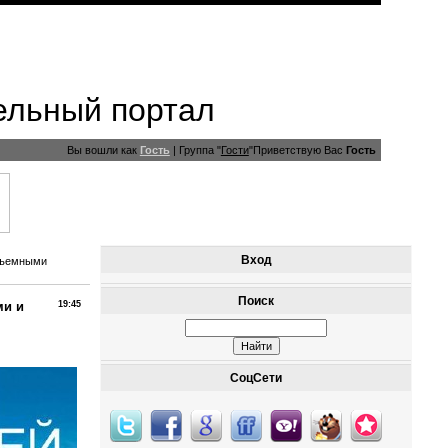
ельный портал
Вы вошли как
Гость
|
Группа
"
Гости
"
Приветствую Вас
Гость
Вход
бъемными
Поиск
ми и
19:45
СоцСети