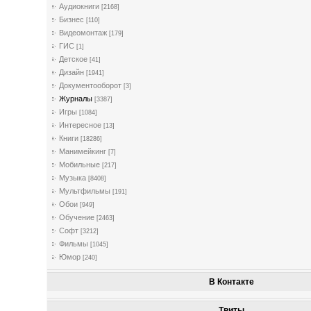
Аудиокниги
[2168]
Бизнес
[110]
Видеомонтаж
[179]
ГИС
[1]
Детское
[41]
Дизайн
[1941]
Документооборот
[3]
Журналы
[3387]
Игры
[1084]
Интересное
[13]
Книги
[18286]
Манимейкинг
[7]
Мобильные
[217]
Музыка
[8408]
Мультфильмы
[191]
Обои
[949]
Обучение
[2463]
Софт
[3212]
Фильмы
[1045]
Юмор
[240]
В Контакте
Твиты