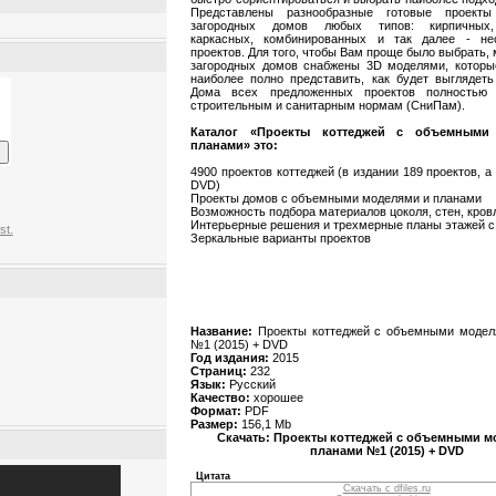
Представлены разнообразные готовые проекты
загородных домов любых типов: кирпичных,
каркасных, комбинированных и так далее - не
проектов. Для того, чтобы Вам проще было выбрать,
загородных домов снабжены 3D моделями, которы
наиболее полно представить, как будет выглядет
Дома всех предложенных проектов полностью 
строительным и санитарным нормам (СниПам).
Каталог «Проекты коттеджей с объемными
планами» это:
4900 проектов коттеджей (в издании 189 проектов, а
DVD)
Проекты домов с объемными моделями и планами
Возможность подбора материалов цоколя, стен, кров
Интерьерные решения и трехмерные планы этажей 
st.
Зеркальные варианты проектов
Название:
Проекты коттеджей с объемными модел
№1 (2015) + DVD
Год издания:
2015
Страниц:
232
Язык:
Русский
Качество:
хорошее
Формат:
PDF
Размер:
156,1 Mb
Скачать: Проекты коттеджей с объемными м
планами №1 (2015) + DVD
Цитата
Скачать с dfiles.ru