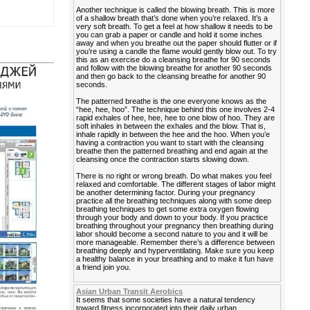
Another technique is called the blowing breath. This is more
of a shallow breath that’s done when you’re relaxed. It’s a
very soft breath. To get a feel at how shallow it needs to be
you can grab a paper or candle and hold it some inches
away and when you breathe out the paper should flutter or if
you’re using a candle the flame would gently blow out. To try
this as an exercise do a cleansing breathe for 90 seconds
and follow with the blowing breathe for another 90 seconds
and then go back to the cleansing breathe for another 90
seconds.
The patterned breathe is the one everyone knows as the
“hee, hee, hoo”. The technique behind this one involves 2-4
rapid exhales of hee, hee, hee to one blow of hoo. They are
soft inhales in between the exhales and the blow. That is,
inhale rapidly in between the hee and the hoo. When you’e
having a contraction you want to start with the cleansing
breathe then the patterned breathing and end again at the
cleansing once the contraction starts slowing down.
There is no right or wrong breath. Do what makes you feel
relaxed and comfortable. The different stages of labor might
be another determining factor. During your pregnancy
practice all the breathing techniques along with some deep
breathing techniques to get some extra oxygen flowing
through your body and down to your body. If you practice
breathing throughout your pregnancy then breathing during
labor should become a second nature to you and it will be
more manageable. Remember there’s a difference between
breathing deeply and hyperventilating. Make sure you keep
a healthy balance in your breathing and to make it fun have
a friend join you.
Asian Urban Transit Aerobics
It seems that some societies have a natural tendency
toward fitness incorporated into their daily urban