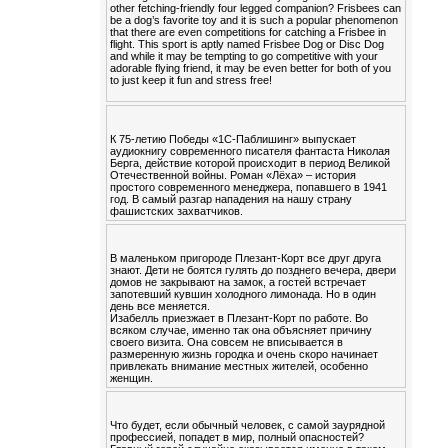
other fetching-friendly four legged companion? Frisbees can
be a dog’s favorite toy and it is such a popular phenomenon
that there are even competitions for catching a Frisbee in
flight. This sport is aptly named Frisbee Dog or Disc Dog
and while it may be tempting to go competitive with your
adorable flying friend, it may be even better for both of you
to just keep it fun and stress free!
К 75-летию Победы «1С-Паблишинг» выпускает
аудиокнигу современного писателя фантаста Николая
Берга, действие которой происходит в период Великой
Отечественной войны. Роман «Лёха» – история
простого современного менеджера, попавшего в 1941
год. В самый разгар нападения на нашу страну
фашистских захватчиков.
В маленьком пригороде Плезант-Корт все друг друга
знают. Дети не боятся гулять до позднего вечера, двери
домов не закрывают на замок, а гостей встречает
запотевший кувшин холодного лимонада. Но в один
день все меняется.
Изабелль приезжает в Плезант-Корт по работе. Во
всяком случае, именно так она объясняет причину
своего визита. Она совсем не вписывается в
размеренную жизнь городка и очень скоро начинает
привлекать внимание местных жителей, особенно
женщин.
Что будет, если обычный человек, с самой заурядной
профессией, попадет в мир, полный опасностей?