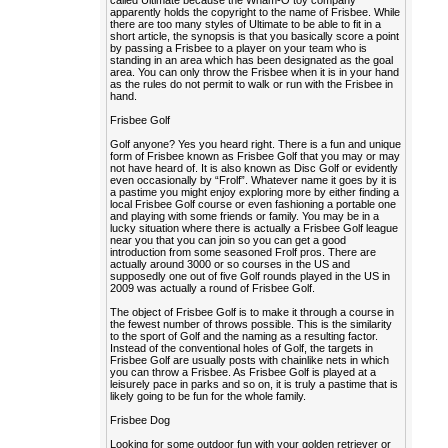
called Ultimate because the Wham-O toy company
apparently holds the copyright to the name of Frisbee. While
there are too many styles of Ultimate to be able to fit in a
short article, the synopsis is that you basically score a point
by passing a Frisbee to a player on your team who is
standing in an area which has been designated as the goal
area. You can only throw the Frisbee when it is in your hand
as the rules do not permit to walk or run with the Frisbee in
hand.
Frisbee Golf
Golf anyone? Yes you heard right. There is a fun and unique
form of Frisbee known as Frisbee Golf that you may or may
not have heard of. It is also known as Disc Golf or evidently
even occasionally by “Frolf”. Whatever name it goes by it is
a pastime you might enjoy exploring more by either finding a
local Frisbee Golf course or even fashioning a portable one
and playing with some friends or family. You may be in a
lucky situation where there is actually a Frisbee Golf league
near you that you can join so you can get a good
introduction from some seasoned Frolf pros. There are
actually around 3000 or so courses in the US and
supposedly one out of five Golf rounds played in the US in
2009 was actually a round of Frisbee Golf.
The object of Frisbee Golf is to make it through a course in
the fewest number of throws possible. This is the similarity
to the sport of Golf and the naming as a resulting factor.
Instead of the conventional holes of Golf, the targets in
Frisbee Golf are usually posts with chainlike nets in which
you can throw a Frisbee. As Frisbee Golf is played at a
leisurely pace in parks and so on, it is truly a pastime that is
likely going to be fun for the whole family.
Frisbee Dog
Looking for some outdoor fun with your golden retriever or