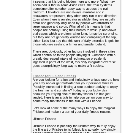
it seems that it is being hidden more and more. What may
seem odd is that in some Asian cities, the train systems
sometime offer no other easy way to access the train
platform. Elevators are not always available and if
escalators are present, they often only run in one direction.
Even when there is an elevator available, they are usually
small and generally only used by people with strollers or
large luggage and so on. What all of this means is that
people are actually using their bodies to walk up and down
staircases which are often rather long. It may be surprising,
but they are not generally winded and collapsing at the top,
either. Let’s just say that this sort of daily exercise is gold for
those who are seeking a firmer and smaller behind.
There are, obviously, other factors involved in these cities
which contribute to the people staying fit. Combined with a
greatly decreased intake of red meat so prevalently
ingested in parts of the west, this daily integrated exercise
goes a surprisingly long way to make a fit society.
Frisbee for Fun and Fitness
Are you looking for a fun and intriguingly unique sport to help
you stay and/or get motivated for your personal fitness?
Possibly interested in finding a nice outdoor activity to enjoy
the fresh air and sunshine? Today is your lucky day
because your flying disc of healthy fitness fun has just
landed. Here is an article to help you get on your way to
some really fun fitness in the sun with a Frisbee.
Let’s look at some of the many ways to enjoy the magical
Frisbee and make it a part of your daily fitness routine.
Ultimate Frisbee
Ultimate Frisbee is possibly the ultimate way to truly enjoy
the fine art of Frisbee to its fullest. It is actually now simply