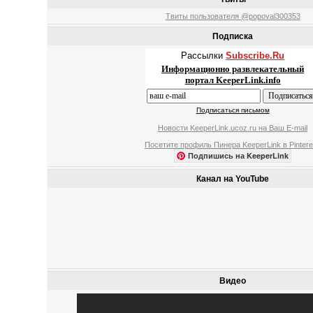
Твиты пользователя @popoval300353
Подписка
Рассылки
Subscribe.Ru
Информационно развлекательный
портал KeeperLink.info
Подписаться письмом
Новости KeeperLink.ucoz.ru на Ваш E-mail
Посетите профиль Пинера KeeperLink в Pintere
Подпишись на KeeperLink
Канал на YouTube
Видео