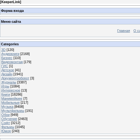
[
KeeperLink
]
Форма входа
Меню сайта
Главная
О с
Categories
3D
[120]
Аудиокниги
[2168]
Бизнес
[110]
Видеомонтаж
[179]
ГИС
[1]
Детское
[41]
Дизайн
[1941]
Документооборот
[3]
Журналы
[3387]
Игры
[1084]
Интересное
[13]
Книги
[18286]
Манимейкинг
[7]
Мобильные
[217]
Музыка
[8408]
Мультфильмы
[191]
Обои
[949]
Обучение
[2463]
Софт
[3212]
Фильмы
[1045]
Юмор
[240]