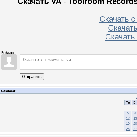
Скачать VA - Toolroom Records S
Скачать 
Скачат
Скачать
Войдите:
Отправить
Calendar
Пн
Вт
5
6
12
13
19
20
26
27