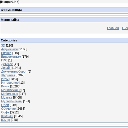
[
KeeperLink
]
Форма входа
Меню сайта
Главная
О с
Categories
3D
[120]
Аудиокниги
[2168]
Бизнес
[110]
Видеомонтаж
[179]
ГИС
[1]
Детское
[41]
Дизайн
[1941]
Документооборот
[3]
Журналы
[3387]
Игры
[1084]
Интересное
[13]
Книги
[18286]
Манимейкинг
[7]
Мобильные
[217]
Музыка
[8408]
Мультфильмы
[191]
Обои
[949]
Обучение
[2463]
Софт
[3212]
Фильмы
[1045]
Юмор
[240]