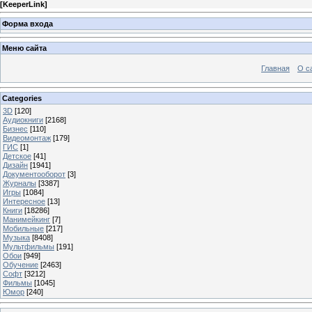
[
KeeperLink
]
Форма входа
Меню сайта
Главная
О с
Categories
3D
[120]
Аудиокниги
[2168]
Бизнес
[110]
Видеомонтаж
[179]
ГИС
[1]
Детское
[41]
Дизайн
[1941]
Документооборот
[3]
Журналы
[3387]
Игры
[1084]
Интересное
[13]
Книги
[18286]
Манимейкинг
[7]
Мобильные
[217]
Музыка
[8408]
Мультфильмы
[191]
Обои
[949]
Обучение
[2463]
Софт
[3212]
Фильмы
[1045]
Юмор
[240]