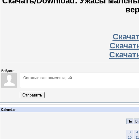
Скачать/Download: Ужасы маленьк
вер
Скачать
Скачать
Скачать
Войдите:
Отправить
Calendar
Пн
Вт
3
4
10
11