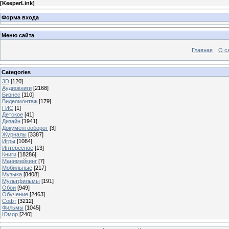
[
KeeperLink
]
Форма входа
Меню сайта
Главная
О с
Categories
3D
[120]
Аудиокниги
[2168]
Бизнес
[110]
Видеомонтаж
[179]
ГИС
[1]
Детское
[41]
Дизайн
[1941]
Документооборот
[3]
Журналы
[3387]
Игры
[1084]
Интересное
[13]
Книги
[18286]
Манимейкинг
[7]
Мобильные
[217]
Музыка
[8408]
Мультфильмы
[191]
Обои
[949]
Обучение
[2463]
Софт
[3212]
Фильмы
[1045]
Юмор
[240]