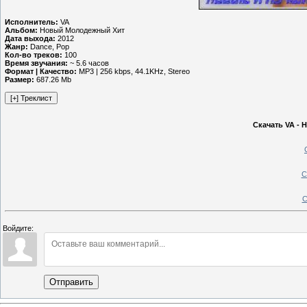
Исполнитель:
VA
Альбом:
Новый Молодежный Хит
Дата выхода:
2012
Жанр:
Dance, Pop
Кол-во треков:
100
Время звучания:
~ 5.6 часов
Формат | Качество:
MP3 | 256 kbps, 44.1KHz, Stereo
Размер:
687.26 Mb
Скачать VA - 
С
С
Войдите:
Отправить