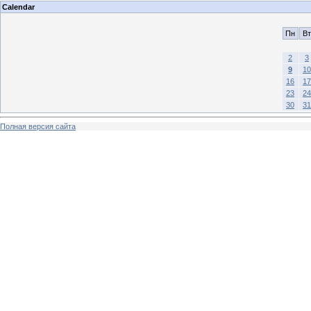
Calendar
Пн
Вт
2
3
9
10
16
17
23
24
30
31
Полная версия сайта