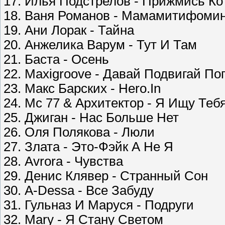
17. Илья Подстрелов - Прижмись Ко
18. Ваня Романов - Мамамитифоми
19. Ани Лорак - Тайна
20. Анжелика Варум - Тут И Там
21. Баста - Осень
22. Maxigroove - Давай Подвигай По
23. Макс Барских - Hero.In
24. Mc 77 & Архитектор - Я Ищу Теб
25. Джиган - Нас Больше Нет
26. Оля Полякова - Люли
27. Злата - Это-Фэйк А Не Я
28. Avrora - Чувства
29. Денис Клявер - Странный Сон
30. A-Dessa - Все Забуду
31. Гульназ И Маруся - Подруги
32. Mary - Я Стану Светом