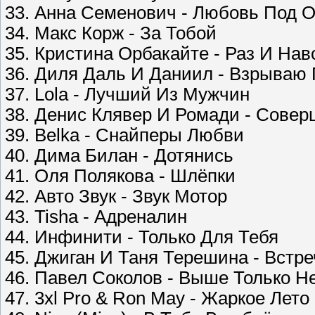
33. Анна Семенович - Любовь Под 
34. Макс Корж - За Тобой
35. Кристина Орбакайте - Раз И Нав
36. Диля Даль И Даниил - Взрываю
37. Lola - Лучший Из Мужчин
38. Денис Клявер И Ромади - Сове
39. Belka - Снайперы Любви
40. Дима Билан - Дотянись
41. Оля Полякова - Шлёпки
42. Авто Звук - Звук Мотор
43. Tisha - Адреналин
44. Инфинити - Только Для Тебя
45. Джиган И Таня Терешина - Встре
46. Павел Соколов - Выше Только Н
47. 3xl Pro & Ron May - Жаркое Лето