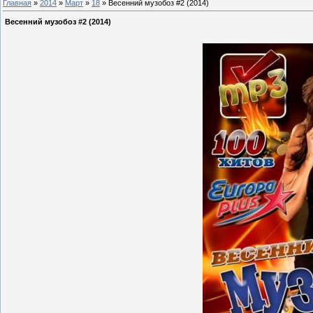
Главная
»
2014
»
Март
»
18
» Весенний музобоз #2 (2014)
Весенний музобоз #2 (2014)