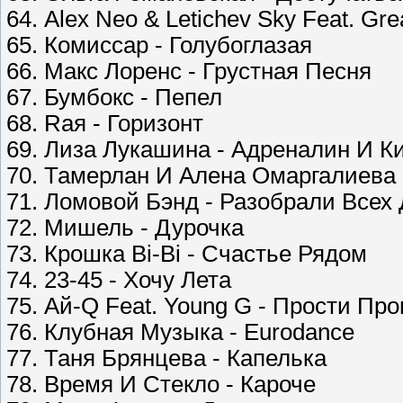
64. Alex Neo & Letichev Sky Feat. Gr
65. Комиссар - Голубоглазая
66. Макс Лоренс - Грустная Песня
67. Бумбокс - Пепел
68. Raя - Горизонт
69. Лиза Лукашина - Адреналин И К
70. Тамерлан И Алена Омаргалиева 
71. Ломовой Бэнд - Разобрали Всех 
72. Мишель - Дурочка
73. Крошка Bi-Bi - Счастье Рядом
74. 23-45 - Хочу Лета
75. Ай-Q Feat. Young G - Прости Пр
76. Клубная Музыка - Eurodance
77. Таня Брянцева - Капелька
78. Время И Стекло - Кароче