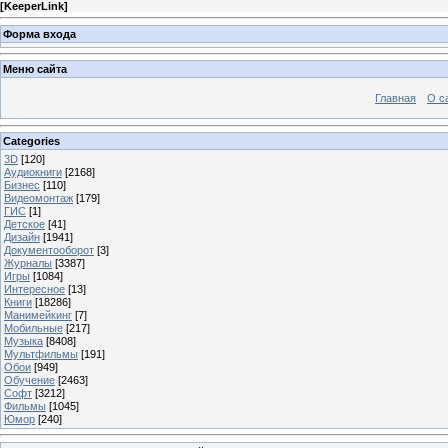
[
KeeperLink
]
Форма входа
Меню сайта
Главная
О с
Categories
3D
[120]
Аудиокниги
[2168]
Бизнес
[110]
Видеомонтаж
[179]
ГИС
[1]
Детское
[41]
Дизайн
[1941]
Документооборот
[3]
Журналы
[3387]
Игры
[1084]
Интересное
[13]
Книги
[18286]
Манимейкинг
[7]
Мобильные
[217]
Музыка
[8408]
Мультфильмы
[191]
Обои
[949]
Обучение
[2463]
Софт
[3212]
Фильмы
[1045]
Юмор
[240]