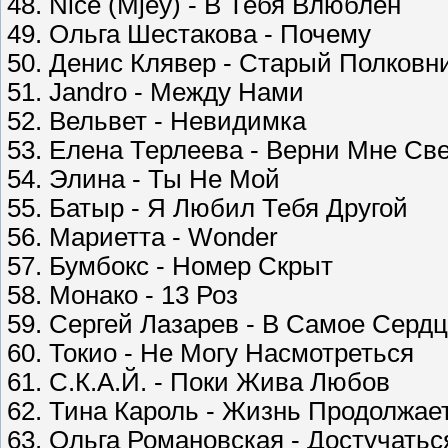
48. Nice (Mjey) - В Тебя Влюблён
49. Ольга Шестакова - Почему
50. Денис Клявер - Старый Полковн
51. Jandro - Между Нами
52. Вельвет - Невидимка
53. Елена Терлеева - Верни Мне Св
54. Элина - Ты Не Мой
55. Батыр - Я Любил Тебя Другой
56. Мариетта - Wonder
57. Бумбокс - Номер Скрыт
58. Монако - 13 Роз
59. Сергей Лазарев - В Самое Серд
60. Токио - Не Могу Насмотреться
61. С.К.А.Й. - Поки Жива Любов
62. Тина Кароль - Жизнь Продолжае
63. Ольга Романовская - Достучатьс