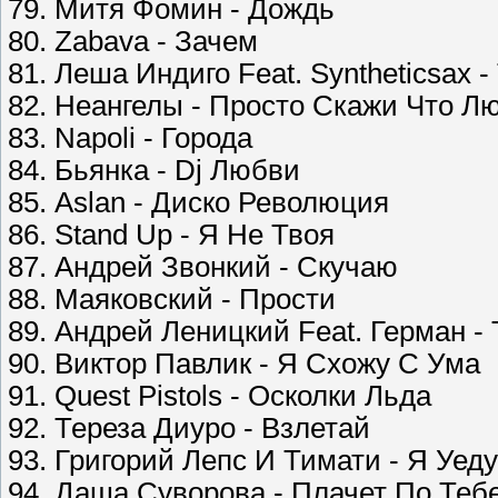
79. Митя Фомин - Дождь
80. Zabava - Зачем
81. Леша Индиго Feat. Syntheticsax -
82. Неангелы - Просто Скажи Что 
83. Napoli - Города
84. Бьянка - Dj Любви
85. Aslan - Диско Революция
86. Stand Up - Я Не Твоя
87. Андрей Звонкий - Скучаю
88. Маяковский - Прости
89. Андрей Леницкий Feat. Герман -
90. Виктор Павлик - Я Схожу С Ума
91. Quest Pistols - Осколки Льда
92. Тереза Диуро - Взлетай
93. Григорий Лепс И Тимати - Я Уед
94. Даша Суворова - Плачет По Теб