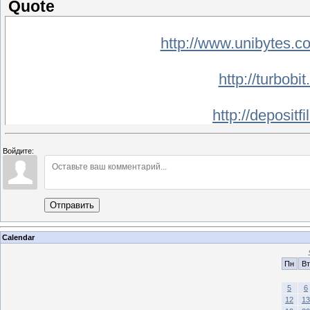
Quote
http://www.unibytes.
http://turbobi
http://depositf
Войдите:
Отправить
Calendar
Пн
Вт
5
6
12
13