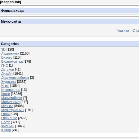
[
KeeperLink
]
Форма входа
Меню сайта
Главная
О с
Categories
3D
[120]
Аудиокниги
[2168]
Бизнес
[110]
Видеомонтаж
[179]
ГИС
[1]
Детское
[41]
Дизайн
[1941]
Документооборот
[3]
Журналы
[3387]
Игры
[1084]
Интересное
[13]
Книги
[18286]
Манимейкинг
[7]
Мобильные
[217]
Музыка
[8408]
Мультфильмы
[191]
Обои
[949]
Обучение
[2463]
Софт
[3212]
Фильмы
[1045]
Юмор
[240]