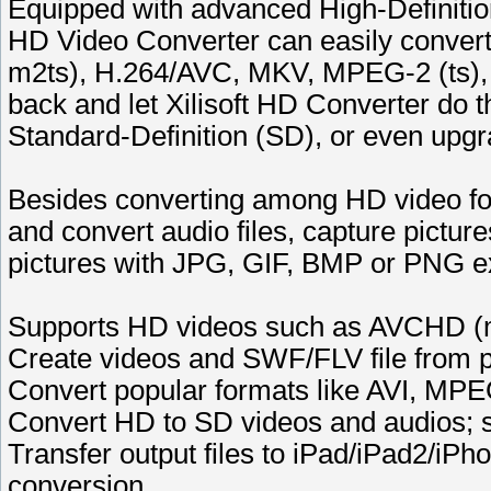
Equipped with advanced High-Definition
HD Video Converter can easily conver
m2ts), H.264/AVC, MKV, MPEG-2 (ts)
back and let Xilisoft HD Converter do t
Standard-Definition (SD), or even upg
Besides converting among HD video for
and convert audio files, capture pictur
pictures with JPG, GIF, BMP or PNG ext
Supports HD videos such as AVCHD (
Create videos and SWF/FLV file from p
Convert popular formats like AVI, M
Convert HD to SD videos and audios; 
Transfer output files to iPad/iPad2/iPh
conversion