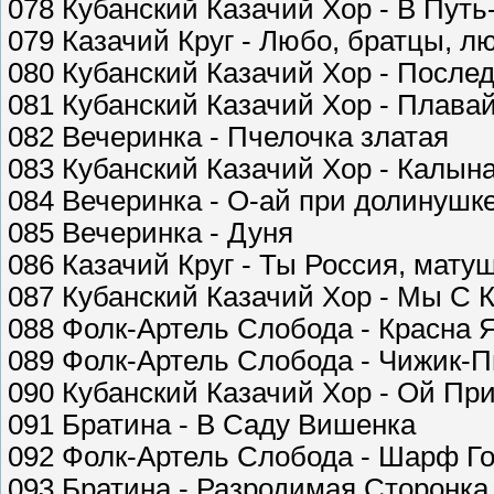
078 Кубанский Казачий Хор - В Пут
079 Казачий Круг - Любо, братцы, л
080 Кубанский Казачий Хор - После
081 Кубанский Казачий Хор - Плава
082 Вечеринка - Пчелочка златая
083 Кубанский Казачий Хор - Калы
084 Вечеринка - О-ай при долинушк
085 Вечеринка - Дуня
086 Казачий Круг - Ты Россия, мату
087 Кубанский Казачий Хор - Мы С 
088 Фолк-Артель Слобода - Красна 
089 Фолк-Артель Слобода - Чижик-
090 Кубанский Казачий Хор - Ой При
091 Братина - В Саду Вишенка
092 Фолк-Артель Слобода - Шарф Г
093 Братина - Разродимая Сторонка