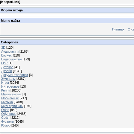
[
KeeperLink
]
Форма входа
Меню сайта
Главная
О с
Categories
3D
[120]
Аудиокниги
[2168]
Бизнес
[110]
Видеомонтаж
[179]
ГИС
[1]
Детское
[41]
Дизайн
[1941]
Документооборот
[3]
Журналы
[3387]
Игры
[1084]
Интересное
[13]
Книги
[18286]
Манимейкинг
[7]
Мобильные
[217]
Музыка
[8408]
Мультфильмы
[191]
Обои
[949]
Обучение
[2463]
Софт
[3212]
Фильмы
[1045]
Юмор
[240]