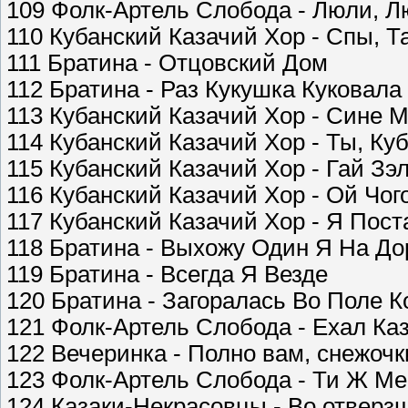
109 Фолк-Артель Слобода - Люли, Л
110 Кубанский Казачий Хор - Спы, Т
111 Братина - Отцовский Дом
112 Братина - Раз Кукушка Куковала
113 Кубанский Казачий Хор - Сине М
114 Кубанский Казачий Хор - Ты, Ку
115 Кубанский Казачий Хор - Гай Зэ
116 Кубанский Казачий Хор - Ой Чо
117 Кубанский Казачий Хор - Я Пос
118 Братина - Выхожу Один Я На До
119 Братина - Всегда Я Везде
120 Братина - Загоралась Во Поле 
121 Фолк-Артель Слобода - Ехал Каз
122 Вечеринка - Полно вам, снежочк
123 Фолк-Артель Слобода - Ти Ж М
124 Казаки-Некрасовцы - Во отверзш