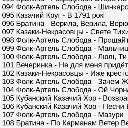
094 Фолк-Артель Слобода - Шинкаро
095 Казачий Круг - В 1791 рокi
096 Братина - Верила, Верила, Вер
097 Казаки-Некрасовцы - Свете Тихи
098 Фолк-Артель Слобода - Прощай
099 Фолк-Артель Слобода - Мальчи
100 Фолк-Артель Слобода - Люлi, Т
101 Вечеринка - Не для меня придёт
102 Казаки-Некрасовцы - Иже крест
103 Фолк-Артель Слобода - Зачем Ж
104 Фолк-Артель Слобода - Ой Чорн
105 Кубанский Казачий Хор - Возвр
106 Кубанский Казачий Хор - Песни
107 Фолк-Артель Слобода - Мазури
108 Братина - По Карманам Ветер В