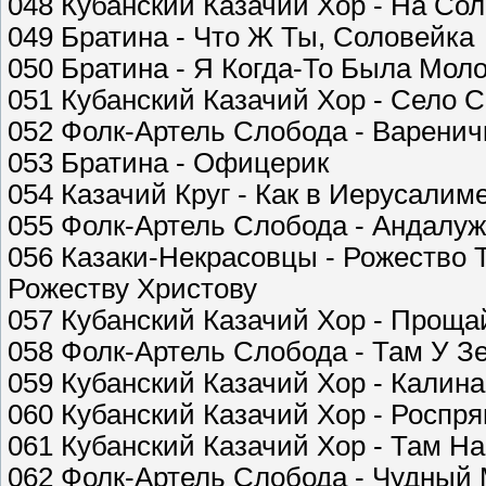
048 Кубанский Казачий Хор - На Со
049 Братина - Что Ж Ты, Соловейка
050 Братина - Я Когда-То Была Мол
051 Кубанский Казачий Хор - Село 
052 Фолк-Артель Слобода - Варенич
053 Братина - Офицерик
054 Казачий Круг - Как в Иерусалим
055 Фолк-Артель Слобода - Андалуж
056 Казаки-Некрасовцы - Рожество Т
Рожеству Христову
057 Кубанский Казачий Хор - Проща
058 Фолк-Артель Слобода - Там У З
059 Кубанский Казачий Хор - Калин
060 Кубанский Казачий Хор - Роспря
061 Кубанский Казачий Хор - Там Н
062 Фолк-Артель Слобода - Чудный