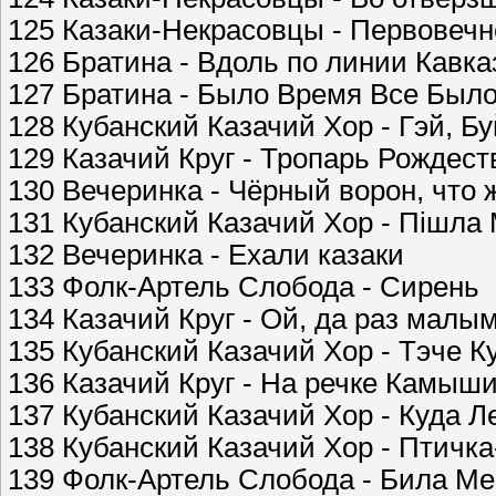
125 Казаки-Некрасовцы - Первовеч
126 Братина - Вдоль по линии Кавка
127 Братина - Было Время Все Был
128 Кубанский Казачий Хор - Гэй, Б
129 Казачий Круг - Тропарь Рождест
130 Вечеринка - Чёрный ворон, что 
131 Кубанский Казачий Хор - Пішла 
132 Вечеринка - Ехали казаки
133 Фолк-Артель Слобода - Сирень
134 Казачий Круг - Ой, да раз малы
135 Кубанский Казачий Хор - Тэче К
136 Казачий Круг - На речке Камыш
137 Кубанский Казачий Хор - Куда Л
138 Кубанский Казачий Хор - Птичк
139 Фолк-Артель Слобода - Била М