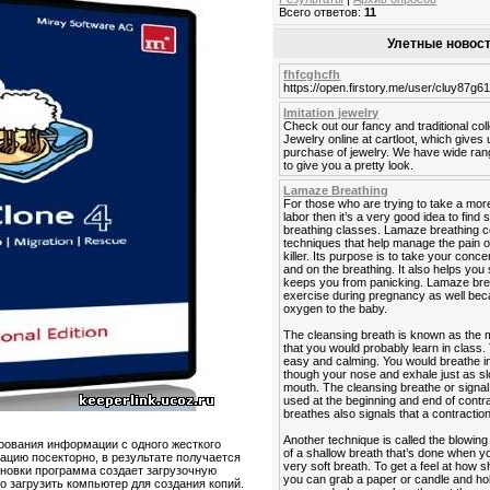
Всего ответов:
11
Улетные новос
fhfcghcfh
https://open.firstory.me/user/cluy87
Imitation jewelry
Check out our fancy and traditional coll
Jewelry online at cartloot, which gives
purchase of jewelry. We have wide range
to give you a pretty look.
Lamaze Breathing
For those who are trying to take a mor
labor then it’s a very good idea to fi
breathing classes. Lamaze breathing co
techniques that help manage the pain of l
killer. Its purpose is to take your conce
and on the breathing. It also helps you
keeps you from panicking. Lamaze brea
exercise during pregnancy as well beca
oxygen to the baby.
The cleansing breath is known as the 
that you would probably learn in class.
easy and calming. You would breathe i
though your nose and exhale just as s
mouth. The cleansing breathe or signal
used at the beginning and end of contr
breathes also signals that a contraction
Another technique is called the blowing
ирования информации с одного жесткого
of a shallow breath that’s done when you
ацию посекторно, в результате получается
very soft breath. To get a feel at how s
ановки программа создает загрузочную
you can grab a paper or candle and ho
о загрузить компьютер для создания копий.