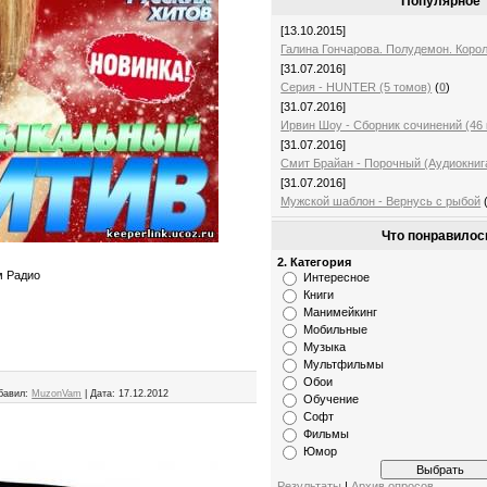
Популярное
[13.10.2015]
Галина Гончарова. Полудемон. Корол
[31.07.2016]
Серия - HUNTER (5 томов)
(
0
)
[31.07.2016]
Ирвин Шоу - Сборник сочинений (46 
[31.07.2016]
Смит Брайан - Порочный (Аудиокниг
[31.07.2016]
Мужской шаблон - Вернусь с рыбой
Что понравилос
2. Категория
м Радио
Интересное
Книги
Манимейкинг
Мобильные
Музыка
Мультфильмы
Обои
бавил:
MuzonVam
|
Дата:
17.12.2012
Обучение
Софт
Фильмы
Юмор
Результаты
|
Архив опросов