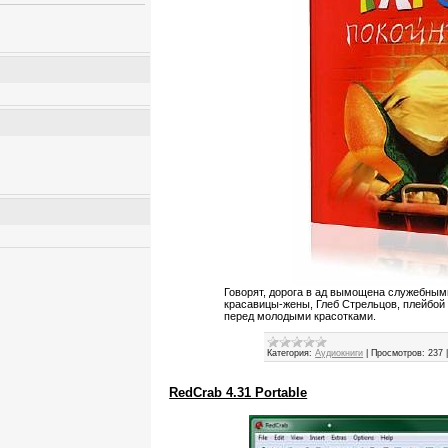
Говорят, дорога в ад вымощена служебны
красавицы-жены, Глеб Стрельцов, плейбой 
перед молодыми красотками.
Категория:
Аудиокниги
|
Просмотров:
237
RedCrab 4.31 Portable