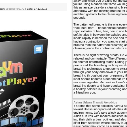
away and when you breathe out the paper
you’re using a candle the flame would g
this as an exercise do a cleansing bre
вил:
ucozposter2172
|
Дата:
17.12.2012
and follow with the blowing breathe fo
and then go back to the cleansing brea
seconds.
The patterned breathe is the one ever
“hee, hee, hoo”. The technique behind 
rapid exhales of hee, hee, hee to one 
soft inhales in between the exhales and
inhale rapidly in between the hee and 
having a contraction you want to start 
breathe then the patterned breathing a
cleansing once the contraction starts 
There is no right or wrong breath. Do 
relaxed and comfortable. The different 
be another determining factor. During
practice all the breathing techniques 
breathing techniques to get some extr
through your body and down to your bod
breathing throughout your pregnancy t
labor should become a second nature to
more manageable. Remember there’s a
breathing deeply and hyperventilating
a healthy balance in your breathing and
a friend join you.
Asian Urban Transit Aerobics
It seems that some societies have a n
toward fitness incorporated into their d
environments. Let’s take a look at so
Asian cultures with modern societies i
into their daily urban routines, and als
differ from societies where obesity is 
issue. What may come as a surprise is