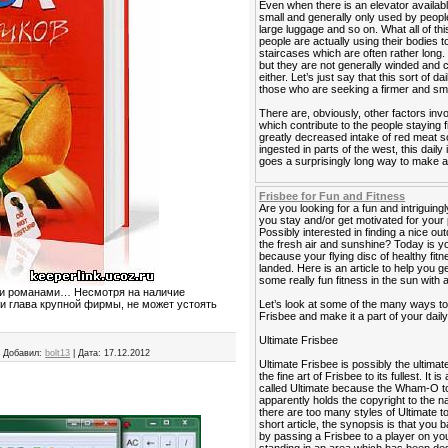
Even when there is an elevator availabl
small and generally only used by people
large luggage and so on. What all of th
people are actually using their bodies
staircases which are often rather long.
but they are not generally winded and co
either. Let’s just say that this sort of da
those who are seeking a firmer and sma
There are, obviously, other factors invo
which contribute to the people staying 
greatly decreased intake of red meat s
ingested in parts of the west, this daily
goes a surprisingly long way to make a f
Frisbee for Fun and Fitness
Are you looking for a fun and intriguing
you stay and/or get motivated for your 
Possibly interested in finding a nice out
the fresh air and sunshine? Today is y
because your flying disc of healthy fitn
landed. Here is an article to help you g
some really fun fitness in the sun with 
ми романами… Несмотря на наличие
Let’s look at some of the many ways to
и глава крупной фирмы, не может устоять
Frisbee and make it a part of your daily
Ultimate Frisbee
|
Добавил:
bolt13
|
Дата:
17.12.2012
Ultimate Frisbee is possibly the ultimat
the fine art of Frisbee to its fullest. It 
called Ultimate because the Wham-O 
apparently holds the copyright to the n
there are too many styles of Ultimate to 
short article, the synopsis is that you b
by passing a Frisbee to a player on yo