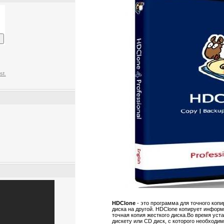
st.
HDClone
- это программа для точного коп
диска на другой. HDClone копирует информ
точная копия жесткого диска.Во время уст
дискету или CD диск, с которого необходим