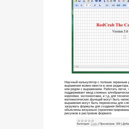
Научный калькулятор с полным экранным 
выражения можно ввести в окне редактора
или рядом с выражением. Работать легче,
поддерживает ввод сложных алгебраически
коренями, экспонентами, и т.д. для техни
математических функций могут быть напис
выражения могут быть перенесены для сле
загружать формулы для создания библиоте
объяснены визуально (проиллюстрированы
рисунков в растровом формате.
Категория:
Софт
|
Просмотров:
200
|
Доба