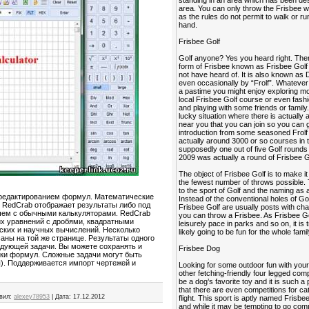
standing in an area which has been des
area. You can only throw the Frisbee wh
as the rules do not permit to walk or ru
hand.
Frisbee Golf
Golf anyone? Yes you heard right. Ther
form of Frisbee known as Frisbee Golf
not have heard of. It is also known as 
even occasionally by “Frolf”. Whatever 
a pastime you might enjoy exploring mor
local Frisbee Golf course or even fash
and playing with some friends or family
lucky situation where there is actually
near you that you can join so you can 
introduction from some seasoned Frolf
actually around 3000 or so courses in
supposedly one out of five Golf rounds 
2009 was actually a round of Frisbee G
The object of Frisbee Golf is to make i
the fewest number of throws possible. Th
to the sport of Golf and the naming as a
редактированием формул. Математические
Instead of the conventional holes of Gol
. RedCrab отображает результаты либо под
Frisbee Golf are usually posts with cha
 чем с обычными калькуляторами. RedCrab
you can throw a Frisbee. As Frisbee Gol
х уравнений с дробями, квадратными
leisurely pace in parks and so on, it is 
ческих и научных вычислений. Несколько
likely going to be fun for the whole famil
аны на той же странице. Результаты одного
дующей задачи. Вы можете сохранять и
Frisbee Dog
ки формул. Сложные задачи могут быть
). Поддерживается импорт чертежей и
Looking for some outdoor fun with your
other fetching-friendly four legged co
be a dog’s favorite toy and it is such
that there are even competitions for ca
вил:
alexey78953
|
Дата:
17.12.2012
flight. This sport is aptly named Frisb
and while it may be tempting to go comp