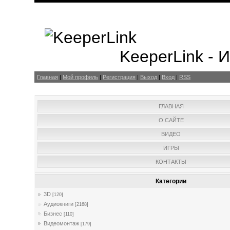
KeeperLink -
Главная
|
Мой профиль
|
Регистрация
|
Выход
|
Вход
|
RSS
ГЛАВНАЯ
О САЙТЕ
ВИДЕО
ИГРЫ
КОНТАКТЫ
Категории
3D
[120]
Аудиокниги
[2168]
Бизнес
[110]
Видеомонтаж
[179]