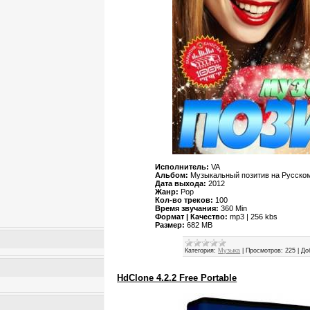
Исполнитель:
VA
Альбом:
Музыкальный позитив на Русско
Дата выхода:
2012
Жанр:
Pop
Кол-во треков:
100
Время звучания:
360 Min
Формат | Качество:
mp3 | 256 kbs
Размер:
682 MB
Категория:
Музыка
|
Просмотров:
225
|
До
HdClone 4.2.2 Free Portable