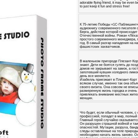
adorable flying friend, it may be even b
to just keep it fun and stress free!
К 75-летию Победы «1С-Паблишинг»
аудиокнигу современного писателя 
Берга, действие которой происходит
Отечественной войны. Роман «Лёха»
простого современного менеджера, 
год. В самый разгар нападения на н
фашистских захватчиков.
В маленьком пригороде Плезант-Корт
знают. Дети не боятся гулять до поз
домов не закрывают на замок, а гос
запотевший кувшин холодного лимон
день все меняется.
Изабелль приезжает в Плезант-Корт 
всяком случае, именно так она объ
своего визита. Она совсем не вписы
размеренную жизнь городка и очень
привлекать внимание местных жите
женщин.
Что будет, если обычный человек, с
профессией, попадет в мир, полный
Главный герой случайно оказываетс
Он разрушен страшной войной и таи
опасностей. Мутации, разруха, бан
следы оставленные на теле природы
необходимо начать жизнь заново. О