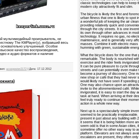
classic technologies can help to keep t
modern city attractively fit and slim.
The bicycle is likely the first and forem
urban fitness that one is likely to spot i
a wonderful job of keeping the air clea
providing relatively quick and convenie
through the city streets. It is one invent
its own through other advances in mod
technology. It requires no gas, no electric
й мультимедийный проигрыватель, не
maintenance, and is generally very affo
вестному The KMPlayer(у), вобравший весь
masses. Combine it with electric mass tr
о основательно улучшенный. Особое
humming with green, sustainable energ
 высокое качество воспроизведения,
идео и аудио форматов и наличие
What the bicycle does for the one that p
remarkable. The body is nourished with
exercise and the rider feels invigorated
It can be pure pleasure to cycle throug
вил:
ucozposter2172
|
Дата:
17.12.2012
streets and can potentially even make 
become a journey of discovery. One 
new shop or café that they had never 
окнига)
would likely not have seen if speeding pa
One may also chance upon an attracti
invite to the aforementioned café. While
invigorated, it is easy to start the day 
task at hand. When arriving at their des
feel truly ready to continue their mome
action in a whole new way.
Next up is a spectacularly simple inven
seemed to be practically irreplaceable. T
present in just about any building with 
it seems that it is being hidden more 
seem odd is that in some Asian cities, 
sometime offer no other easy way to ac
platform. Elevators are not always avail
escalators are present, they often only 