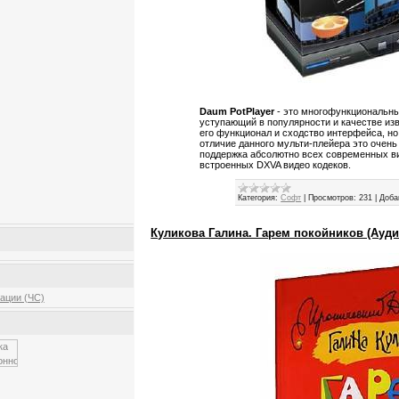
Daum PotPlayer
- это многофункциональны
уступающий в популярности и качестве из
его функционал и сходство интерфейса, н
отличие данного мульти-плейера это очень
поддержка абсолютно всех современных в
встроенных DXVA видео кодеков.
Категория:
Софт
|
Просмотров:
231
|
Доба
Куликова Галина. Гарем покойников (Ауди
ации (ЧС)