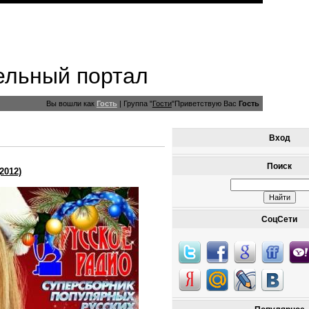
ельный портал
Вы вошли как
Гость
|
Группа
"
Гости
"
Приветствую Вас
Гость
Вход
Поиск
2012)
СоцСети