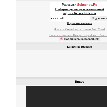
Рассылки
Subscribe.Ru
Информационно развлекательный
портал KeeperLink.info
Подписаться письмом
Новости KeeperLink.ucoz.ru на Ваш E-mail
Посетите профиль Пинера KeeperLink в Pintere
Подпишись на KeeperLink
Канал на YouTube
Видео