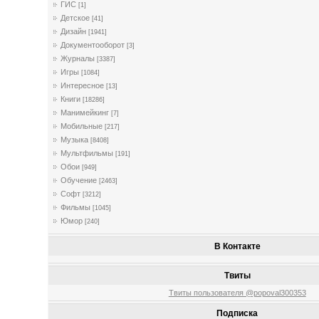
ГИС
[1]
Детское
[41]
Дизайн
[1941]
Документооборот
[3]
Журналы
[3387]
Игры
[1084]
Интересное
[13]
Книги
[18286]
Манимейкинг
[7]
Мобильные
[217]
Музыка
[8408]
Мультфильмы
[191]
Обои
[949]
Обучение
[2463]
Софт
[3212]
Фильмы
[1045]
Юмор
[240]
В Контакте
Твиты
Твиты пользователя @popoval300353
Подписка